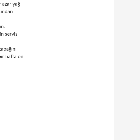
 azar yağ
yundan
ın.
in servis
kapağını
ir hafta on