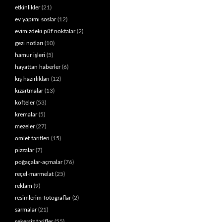
etkinlikler
(21)
ev yapımı soslar
(12)
evimizdeki püf noktalar
(2)
gezi notları
(10)
hamur işleri
(5)
hayattan haberler
(6)
kış hazırlıkları
(12)
kızartmalar
(13)
köfteler
(53)
kremalar
(5)
mezeler
(27)
omlet tarifleri
(15)
pizzalar
(7)
poğaçalar-açmalar
(76)
reçel-marmelat
(25)
reklam
(9)
resimlerim-fotograflar
(2)
sarmalar
(21)
şekersiz tarifler
(55)