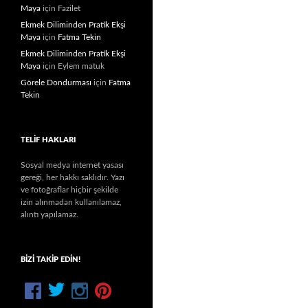
Maya
için
Fazilet
Ekmek Diliminden Pratik Ekşi
Maya
için
Fatma Tekin
Ekmek Diliminden Pratik Ekşi
Maya
için
Eylem matuk
Görele Dondurması
için
Fatma
Tekin
TELIF HAKLARI
Sosyal medya internet yasası
gereği, her hakkı saklıdır. Yazı
ve fotoğraflar hiçbir şekilde
izin alınmadan kullanılamaz,
alıntı yapılamaz.
BIZI TAKIP EDIN!