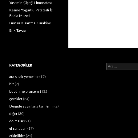
Yasemin Çiçeği Limonatası
Kesme Yoğurtlu Patatesli İç
Bakla Mezesi
Fırınsız Kızartma Kurabiye
Erik Tavası
Arama:
KATEGORILER
ara sıcak yemekler
(17)
biz
(7)
bugün ne pişirsem ?
(32)
çörekler
(24)
Dergide yayınlana tariflerim
(2)
diğer
(30)
dolmalar
(21)
el sanatları
(17)
etkinlikler
(21)