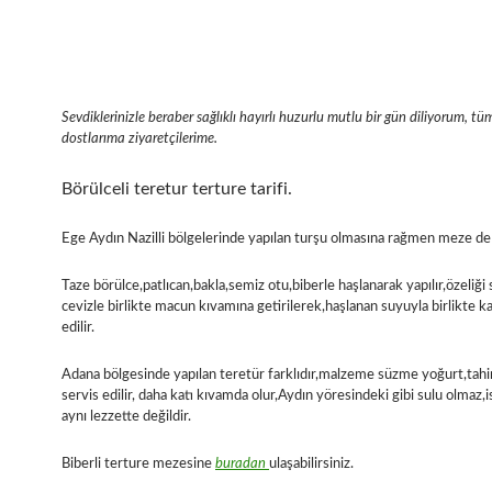
Sevdiklerinizle beraber sağlıklı hayırlı huzurlu mutlu bir gün diliyorum, tü
dostlarıma ziyaretçilerime.
Börülceli teretur terture tarifi.
Ege Aydın Nazilli bölgelerinde yapılan turşu olmasına rağmen meze de d
Taze börülce,patlıcan,bakla,semiz otu,biberle haşlanarak yapılır,özeliği
cevizle birlikte macun kıvamına getirilerek,haşlanan suyuyla birlikte karı
edilir.
Adana bölgesinde yapılan teretür farklıdır,malzeme süzme yoğurt,tahinl
servis edilir, daha katı kıvamda olur,Aydın yöresindeki gibi sulu olmaz
aynı lezzette değildir.
Biberli terture mezesine
buradan
ulaşabilirsiniz.