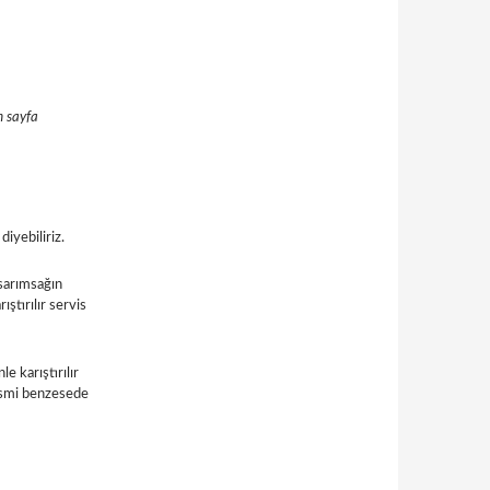
m sayfa
iyebiliriz.
 sarımsağın
ştırılır servis
e karıştırılır
,ismi benzesede