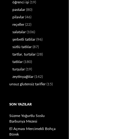
öğrenci işi
(19)
pastalar
(80)
pilavlar
(46)
reçeller
(22)
salatalar
(106)
şerbetli tatlılar
(96)
sütlü tatlılar
(87)
tartlar, turtalar
(28)
tatlılar
(180)
turşular
(19)
zeytinyağlılar
(142)
unsuz glutensiz tarifler
(15)
SON YAZILAR
Süzme Yoğurtlu Soslu
Barbunya Mezesi
El Açması Mercimekli Bohça
Börek