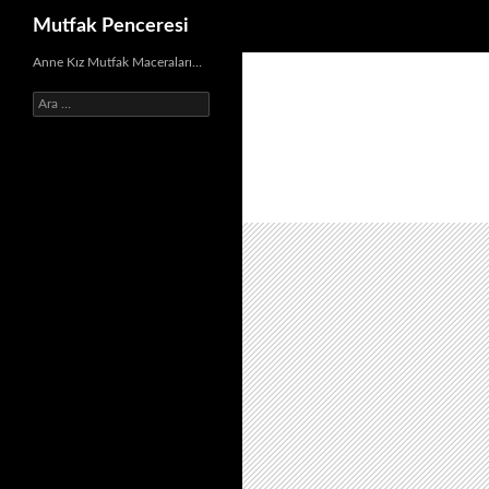
Ara
Mutfak Penceresi
İçeriğe
Anne Kız Mutfak Maceraları…
atla
Arama: