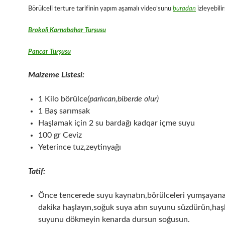
Börülceli terture tarifinin yapım aşamalı video’sunu
buradan
izleyebilir
Brokoli Karnabahar Turşusu
Pancar Turşusu
Malzeme Listesi:
1 Kilo börülce
(parlıcan,biberde olur)
1 Baş sarımsak
Haşlamak için 2 su bardağı kadqar içme suyu
100 gr Ceviz
Yeterince tuz,zeytinyağı
Tatif:
Önce tencerede suyu kaynatın,börülceleri yumşayan
dakika haşlayın,soğuk suya atın suyunu süzdürün,ha
suyunu dökmeyin kenarda dursun soğusun.