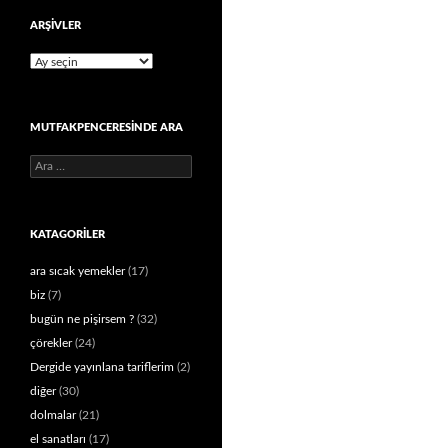
ARŞIVLER
Arşivler
MUTFAKPENCERESINDE ARA
Arama:
KATAGORILER
ara sıcak yemekler
(17)
biz
(7)
bugün ne pişirsem ?
(32)
çörekler
(24)
Dergide yayınlana tariflerim
(2)
diğer
(30)
dolmalar
(21)
el sanatları
(17)