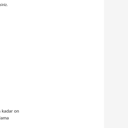
siniz.
a kadar on
şlama