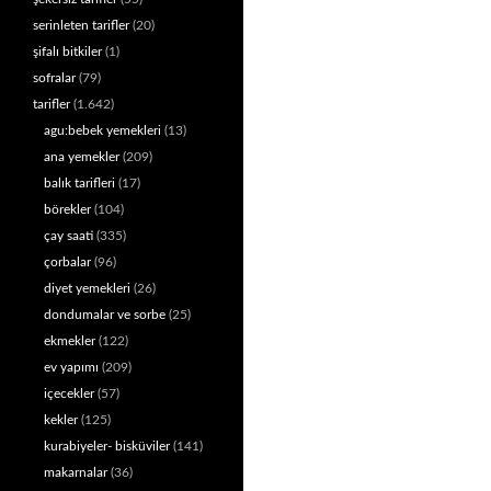
serinleten tarifler
(20)
şifalı bitkiler
(1)
sofralar
(79)
tarifler
(1.642)
agu:bebek yemekleri
(13)
ana yemekler
(209)
balık tarifleri
(17)
börekler
(104)
çay saati
(335)
çorbalar
(96)
diyet yemekleri
(26)
dondumalar ve sorbe
(25)
ekmekler
(122)
ev yapımı
(209)
içecekler
(57)
kekler
(125)
kurabiyeler- bisküviler
(141)
makarnalar
(36)