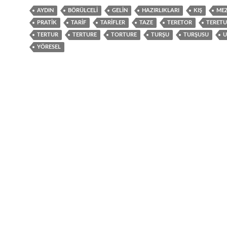
AYDIN
BÖRÜLCELI
GELIN
HAZIRLIKLARI
KIŞ
ME
PRATIK
TARIF
TARIFLER
TAZE
TERETOR
TERET
TERTUR
TERTURE
TORTURE
TURŞU
TURŞUSU
U
YÖRESEL