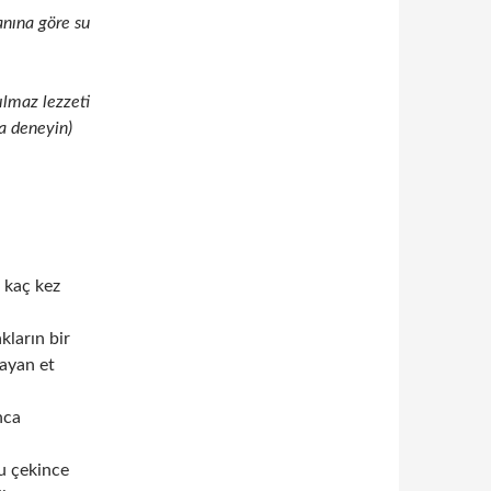
anına göre su
ılmaz lezzeti
a deneyin)
r kaç kez
kların bir
ayan et
nca
u çekince