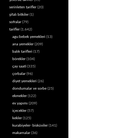
serinleten tarifler
(20)
şifalı bitkiler
(1)
sofralar
(79)
tarifler
(1.642)
agu:bebek yemekleri
(13)
ana yemekler
(209)
balık tarifleri
(17)
börekler
(104)
çay saati
(335)
çorbalar
(96)
diyet yemekleri
(26)
dondumalar ve sorbe
(25)
ekmekler
(122)
ev yapımı
(209)
içecekler
(57)
kekler
(125)
kurabiyeler- bisküviler
(141)
makarnalar
(36)