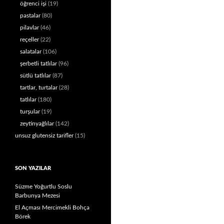
öğrenci işi
(19)
pastalar
(80)
pilavlar
(46)
reçeller
(22)
salatalar
(106)
şerbetli tatlılar
(96)
sütlü tatlılar
(87)
tartlar, turtalar
(28)
tatlılar
(180)
turşular
(19)
zeytinyağlılar
(142)
unsuz glutensiz tarifler
(15)
SON YAZILAR
Süzme Yoğurtlu Soslu
Barbunya Mezesi
El Açması Mercimekli Bohça
Börek