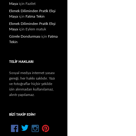
Maya
için
Fazilet
Ekmek Diliminden Pratik Ekşi
Maya
için
Fatma Tekin
Ekmek Diliminden Pratik Ekşi
Maya
için
Eylem matuk
Görele Dondurması
için
Fatma
Tekin
TELIF HAKLARI
Sosyal medya internet yasası
gereği, her hakkı saklıdır. Yazı
ve fotoğraflar hiçbir şekilde
izin alınmadan kullanılamaz,
alıntı yapılamaz.
BIZI TAKIP EDIN!