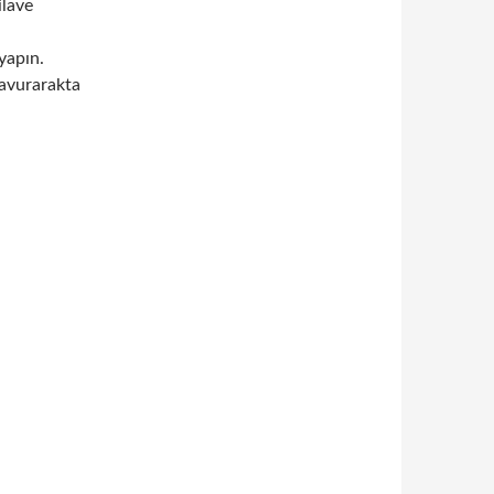
ilave
yapın.
kavurarakta