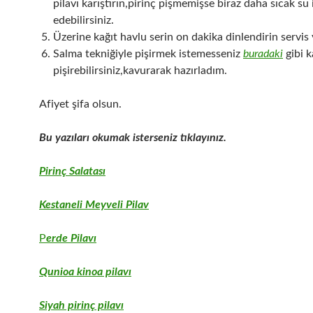
pilavı karıştırın,pirinç pişmemişse biraz daha sıcak su 
edebilirsiniz.
Üzerine kağıt havlu serin on dakika dinlendirin servis 
Salma tekniğiyle pişirmek istemesseniz
buradaki
gibi 
pişirebilirsiniz,kavurarak hazırladım.
Afiyet şifa olsun.
Bu yazıları okumak isterseniz tıklayınız.
Pirinç Salatası
Kestaneli Meyveli Pilav
P
erde Pilavı
Qunioa kinoa pilavı
Siyah pirinç pilavı