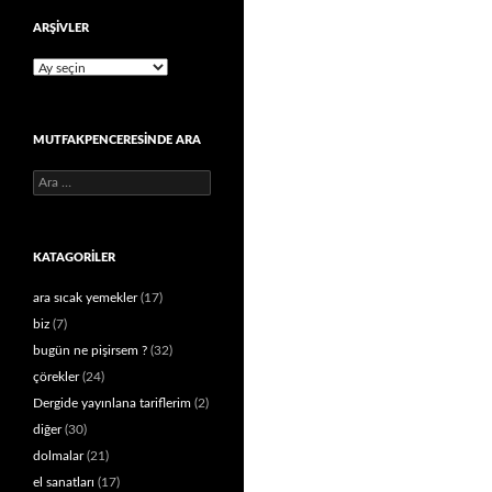
ARŞIVLER
Arşivler
MUTFAKPENCERESINDE ARA
Arama:
KATAGORILER
ara sıcak yemekler
(17)
biz
(7)
bugün ne pişirsem ?
(32)
çörekler
(24)
Dergide yayınlana tariflerim
(2)
diğer
(30)
dolmalar
(21)
el sanatları
(17)