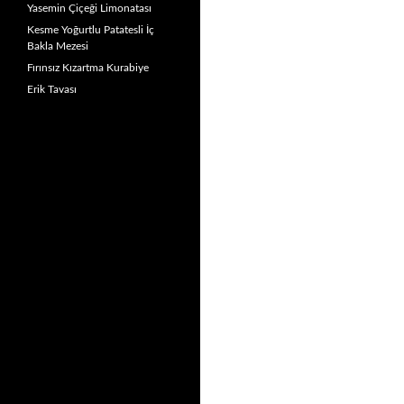
Yasemin Çiçeği Limonatası
Kesme Yoğurtlu Patatesli İç
Bakla Mezesi
Fırınsız Kızartma Kurabiye
Erik Tavası