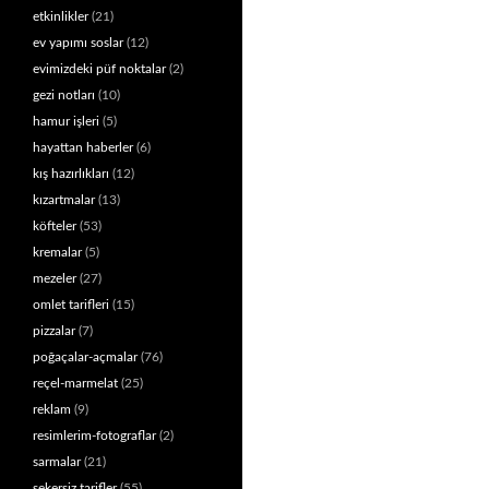
etkinlikler
(21)
ev yapımı soslar
(12)
evimizdeki püf noktalar
(2)
gezi notları
(10)
hamur işleri
(5)
hayattan haberler
(6)
kış hazırlıkları
(12)
kızartmalar
(13)
köfteler
(53)
kremalar
(5)
mezeler
(27)
omlet tarifleri
(15)
pizzalar
(7)
poğaçalar-açmalar
(76)
reçel-marmelat
(25)
reklam
(9)
resimlerim-fotograflar
(2)
sarmalar
(21)
şekersiz tarifler
(55)