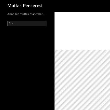
Ara
Mutfak Penceresi
İçeriğe
Anne Kız Mutfak Maceraları…
atla
Arama: