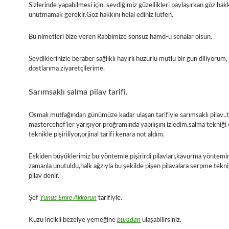
Sizlerinde yapabilmesi için, sevdiğimiz güzellikleri paylaşırkan göz hakk
unutmamak gerekir.Göz hakkını helal ediniz lütfen.
Bu nimetleri bize veren Rabbimize sonsuz hamd-ü senalar olsun.
Sevdiklerinizle beraber sağlıklı hayırlı huzurlu mutlu bir gün diliyorum
dostlarıma ziyaretçilerime.
Sarımsaklı salma pilav tarifi.
Osmalı mutfağından günümüze kadar ulaşan tarifiyle sarımsaklı pilav,.
mastercehef’ler yarışıyor proğramında yapılışını izledim,salma tekniği
teknikle pişiriliyor,orjinal tarifi kenara not aldım.
Eskiden büyüklerimiz bu yöntemle pişirirdi pilavları,kavurma yöntemi
zamanla unutuldu,halk ağzıyla bu şekilde pişen pilavalara serpme tekniğ
pilav denir.
Şef
Yunus Emre Akkorun
tarifiyle.
Kuzu incikli bezelye yemeğine
buradan
ulaşabilirsiniz.