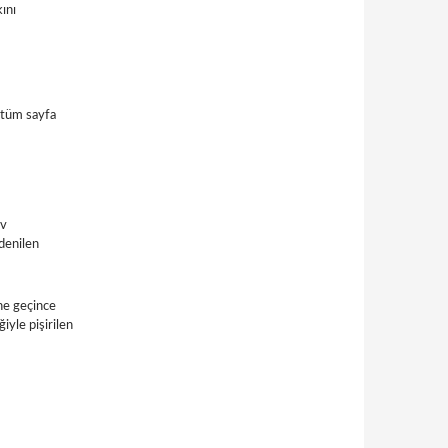
ını
, tüm sayfa
tv
 denilen
ne geçince
iyle pişirilen