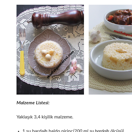
Malzeme Listesi:
Yaklaşık 3,4 kişilik malzeme.
1 su bardağı baldo pirinç
(200 ml su bardağı ölçüsü)