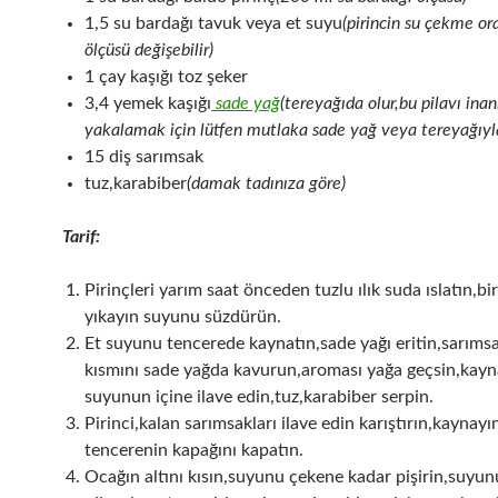
1,5 su bardağı tavuk veya et suyu
(pirincin su çekme or
ölçüsü değişebilir)
1 çay kaşığı toz şeker
3,4 yemek kaşığı
sade yağ
(tereyağıda olur,bu pilavı inan
yakalamak için lütfen mutlaka sade yağ veya tereyağıyl
15 diş sarımsak
tuz,karabiber
(damak tadınıza göre)
Tarif:
Pirinçleri yarım saat önceden tuzlu ılık suda ıslatın,bi
yıkayın suyunu süzdürün.
Et suyunu tencerede kaynatın,sade yağı eritin,sarımsa
kısmını sade yağda kavurun,aroması yağa geçsin,kayn
suyunun içine ilave edin,tuz,karabiber serpin.
Pirinci,kalan sarımsakları ilave edin karıştırın,kaynayı
tencerenin kapağını kapatın.
Ocağın altını kısın,suyunu çekene kadar pişirin,suyun