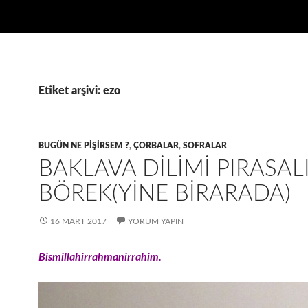
Etiket arşivi: ezo
BUGÜN NE PIŞIRSEM ?
,
ÇORBALAR
,
SOFRALAR
BAKLAVA DILIMI PIRASAL
BÖREK(YINE BIRARADA)
16 MART 2017
YORUM YAPIN
Bismillahirrahmanirrahim.