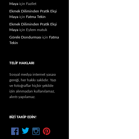
Maya
için
Fazilet
Ekmek Diliminden Pratik Ekşi
Maya
için
Fatma Tekin
Ekmek Diliminden Pratik Ekşi
Maya
için
Eylem matuk
Görele Dondurması
için
Fatma
Tekin
TELIF HAKLARI
Sosyal medya internet yasası
gereği, her hakkı saklıdır. Yazı
ve fotoğraflar hiçbir şekilde
izin alınmadan kullanılamaz,
alıntı yapılamaz.
BIZI TAKIP EDIN!