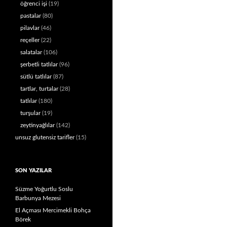
öğrenci işi
(19)
pastalar
(80)
pilavlar
(46)
reçeller
(22)
salatalar
(106)
şerbetli tatlılar
(96)
sütlü tatlılar
(87)
tartlar, turtalar
(28)
tatlılar
(180)
turşular
(19)
zeytinyağlılar
(142)
unsuz glutensiz tarifler
(15)
SON YAZILAR
Süzme Yoğurtlu Soslu
Barbunya Mezesi
El Açması Mercimekli Bohça
Börek