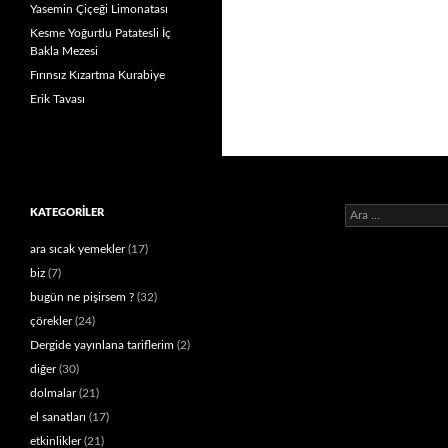
Yasemin Çiçeği Limonatası
Kesme Yoğurtlu Patatesli İç
Bakla Mezesi
Fırınsız Kızartma Kurabiye
Erik Tavası
Arama:
KATEGORILER
ara sıcak yemekler
(17)
biz
(7)
bugün ne pişirsem ?
(32)
çörekler
(24)
Dergide yayınlana tariflerim
(2)
diğer
(30)
dolmalar
(21)
el sanatları
(17)
etkinlikler
(21)