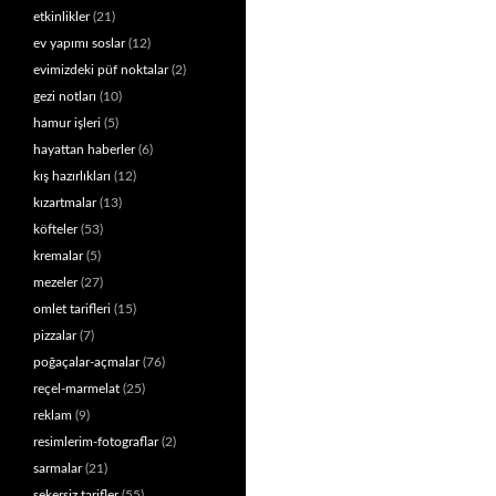
etkinlikler
(21)
ev yapımı soslar
(12)
evimizdeki püf noktalar
(2)
gezi notları
(10)
hamur işleri
(5)
hayattan haberler
(6)
kış hazırlıkları
(12)
kızartmalar
(13)
köfteler
(53)
kremalar
(5)
mezeler
(27)
omlet tarifleri
(15)
pizzalar
(7)
poğaçalar-açmalar
(76)
reçel-marmelat
(25)
reklam
(9)
resimlerim-fotograflar
(2)
sarmalar
(21)
şekersiz tarifler
(55)