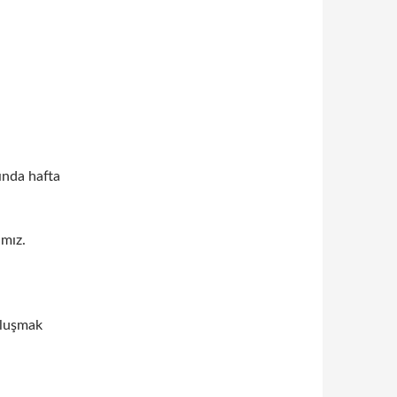
dında hafta
ımız.
buluşmak