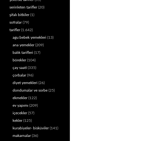
serinleten tarifler
(20)
şifalı bitkiler
(1)
sofralar
(79)
tarifler
(1.642)
agu:bebek yemekleri
(13)
ana yemekler
(209)
balık tarifleri
(17)
börekler
(104)
çay saati
(335)
çorbalar
(96)
diyet yemekleri
(26)
dondumalar ve sorbe
(25)
ekmekler
(122)
ev yapımı
(209)
içecekler
(57)
kekler
(125)
kurabiyeler- bisküviler
(141)
makarnalar
(36)