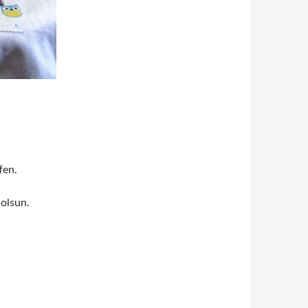
fen.
olsun.