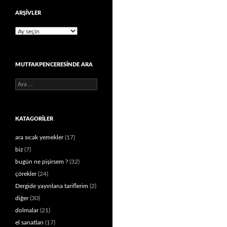
ARŞIVLER
Arşivler
MUTFAKPENCERESINDE ARA
Arama:
KATAGORILER
ara sıcak yemekler
(17)
biz
(7)
bugün ne pişirsem ?
(32)
çörekler
(24)
Dergide yayınlana tariflerim
(2)
diğer
(30)
dolmalar
(21)
el sanatları
(17)