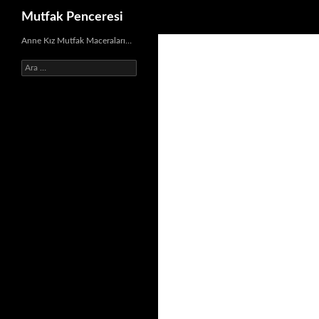
Ara
Mutfak Penceresi
İçeriğe
Anne Kız Mutfak Maceraları…
atla
Arama: