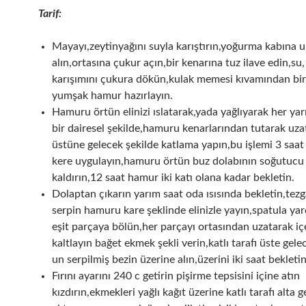
Tarif:
Mayayı,zeytinyağını suyla karıştırın,yoğurma kabına 
alın,ortasına çukur açın,bir kenarına tuz ilave edin,su
karışımını çukura dökün,kulak memesi kıvamından bir
yumşak hamur hazırlayın.
Hamuru örtün elinizi ıslatarak,yada yağlıyarak her yar
bir dairesel şekilde,hamuru kenarlarından tutarak uz
üstüne gelecek şekilde katlama yapın,bu işlemi 3 saat
kere uygulayın,hamuru örtün buz dolabının soğutuc
kaldırın,12 saat hamur iki katı olana kadar bekletin.
Dolaptan çıkarın yarım saat oda ısısında bekletin,tez
serpin hamuru kare şeklinde elinizle yayın,spatula ya
eşit parçaya bölün,her parçayı ortasından uzatarak i
kaltlayın bağet ekmek şekli verin,katlı tarafı üste gele
un serpilmiş bezin üzerine alın,üzerini iki saat bekletin
Fırını ayarını 240 c getirin pişirme tepsisini içine atın
kızdırın,ekmekleri yağlı kağıt üzerine katlı tarafı alta g