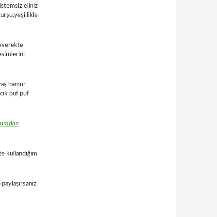
stemsiz eliniz
urşu,yeşillikle
severekte
esimlerini
yaş hamur
cık puf puf
uradan
te kullandığım
 paylaşırsanız