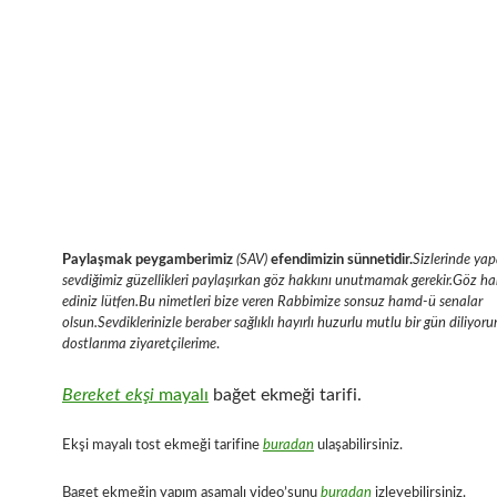
Paylaşmak peygamberimiz
(SAV)
efendimizin sünnetidir.
Sizlerinde yap
sevdiğimiz güzellikleri paylaşırkan göz hakkını unutmamak gerekir.Göz hak
ediniz lütfen.Bu nimetleri bize veren Rabbimize sonsuz hamd-ü senalar
olsun.Sevdiklerinizle beraber sağlıklı hayırlı huzurlu mutlu bir gün diliyor
dostlarıma ziyaretçilerime
.
Bereket
ekşi
mayalı
bağet ekmeği tarifi.
Ekşi mayalı tost ekmeği tarifine
buradan
ulaşabilirsiniz.
Baget ekmeğin yapım aşamalı video’sunu
buradan
izleyebilirsiniz.