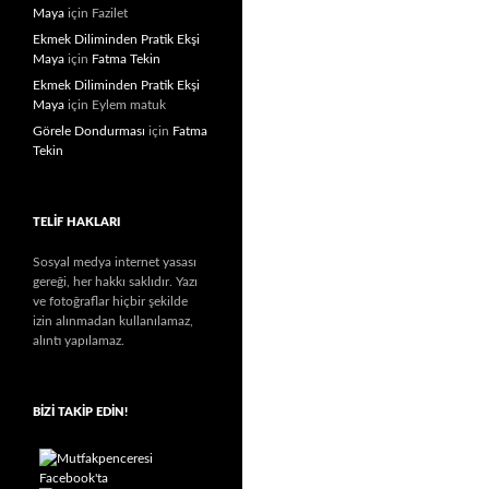
Maya
için
Fazilet
Ekmek Diliminden Pratik Ekşi
Maya
için
Fatma Tekin
Ekmek Diliminden Pratik Ekşi
Maya
için
Eylem matuk
Görele Dondurması
için
Fatma
Tekin
TELIF HAKLARI
Sosyal medya internet yasası
gereği, her hakkı saklıdır. Yazı
ve fotoğraflar hiçbir şekilde
izin alınmadan kullanılamaz,
alıntı yapılamaz.
BIZI TAKIP EDIN!