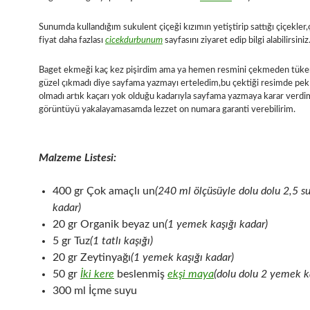
Sunumda kullandığım sukulent çiçeği kızımın yetiştirip sattığı çiçekler,
fiyat daha fazlası
cicekdurbunum
sayfasını ziyaret edip bilgi alabilirsiniz
Baget ekmeği kaç kez pişirdim ama ya hemen resmini çekmeden tüke
güzel çıkmadı diye sayfama yazmayı erteledim,bu çektiği resimde pek 
olmadı artık kaçarı yok olduğu kadarıyla sayfama yazmaya karar verdi
görüntüyü yakalayamasamda lezzet on numara garanti verebilirim.
Malzeme Listesi:
400 gr Çok amaçlı un
(240 ml ölçüsüyle dolu dolu 2,5 s
kadar)
20 gr Organik beyaz un
(1 yemek kaşığı kadar)
5 gr Tuz
(1 tatlı kaşığı)
20 gr Zeytinyağı
(1 yemek kaşığı kadar)
50 gr
İki kere
beslenmiş
ekşi maya
(dolu dolu 2 yemek k
300 ml İçme suyu