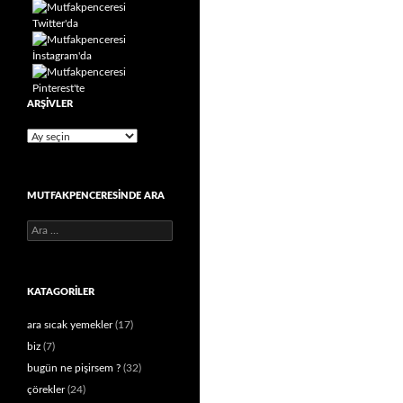
ARŞIVLER
Arşivler
MUTFAKPENCERESINDE ARA
Arama:
KATAGORILER
ara sıcak yemekler
(17)
biz
(7)
bugün ne pişirsem ?
(32)
çörekler
(24)