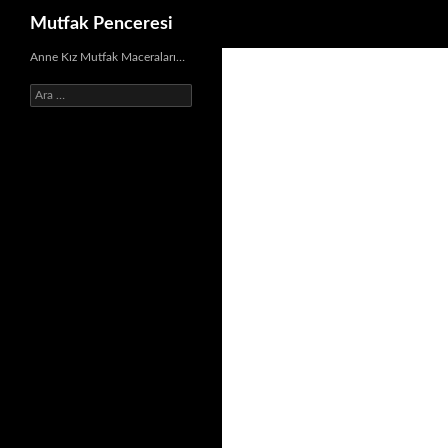
Ara
Mutfak Penceresi
İçeriğe
Anne Kız Mutfak Maceraları…
atla
Arama: