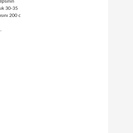
tepsinin
şık 30-35
ısını 200 c
.