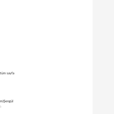
, tüm sayfa
tim)Şengül
.