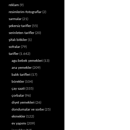
reklam
(9)
resimlerim-fotograflar
(2)
sarmalar
(21)
şekersiz tarifler
(55)
serinleten tarifler
(20)
şifalı bitkiler
(1)
sofralar
(79)
tarifler
(1.642)
agu:bebek yemekleri
(13)
ana yemekler
(209)
balık tarifleri
(17)
börekler
(104)
çay saati
(335)
çorbalar
(96)
diyet yemekleri
(26)
dondumalar ve sorbe
(25)
ekmekler
(122)
ev yapımı
(209)