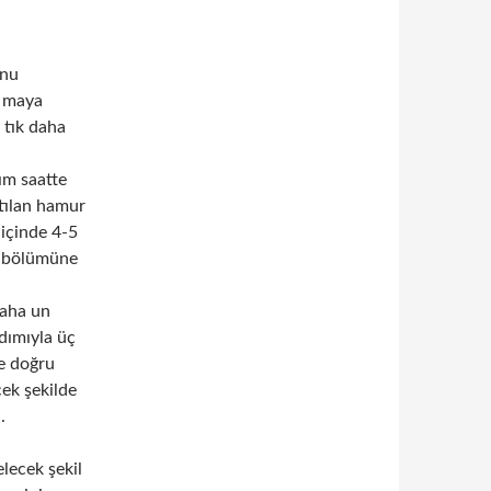
unu
, maya
 tık daha
ım saatte
atılan hamur
 içinde 4-5
u bölümüne
gaha un
rdımıyla üç
çe doğru
cek şekilde
.
elecek şekil