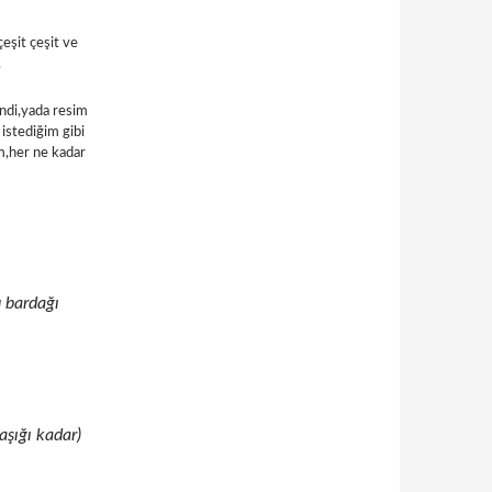
çeşit çeşit ve
.
ndi,yada resim
istediğim gibi
m,her ne kadar
u bardağı
aşığı kadar)