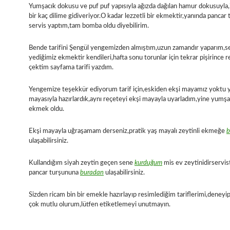
Yumşacık dokusu ve puf puf yapısıyla ağızda dağılan hamur dokusuyla,i
bir kaç dilime gidiveriyor.O kadar lezzetli bir ekmektir,yanında pancar t
servis yaptım,tam bomba oldu diyebilirim.
Bende tarifini Şengül yengemizden almıştım,uzun zamandır yaparım,
yediğimiz ekmektir kendileri,hafta sonu torunlar için tekrar pişirince r
çektim sayfama tarifi yazdım.
Yengemize teşekkür ediyorum tarif için,eskiden ekşi mayamız yoktu 
mayasıyla hazırlardık,aynı reçeteyi ekşi mayayla uyarladım,yine yumşa
ekmek oldu.
Ekşi mayayla uğraşamam derseniz,pratik yaş mayalı zeytinli ekmeğe
b
ulaşabilirsiniz.
Kullandığım siyah zeytin geçen sene
kurduğum
mis ev zeytinidirservis
pancar turşununa
buradan
ulaşabilirsiniz.
Sizden ricam bin bir emekle hazırlayıp resimlediğim tariflerimi,deneyip
çok mutlu olurum,lütfen etiketlemeyi unutmayın.