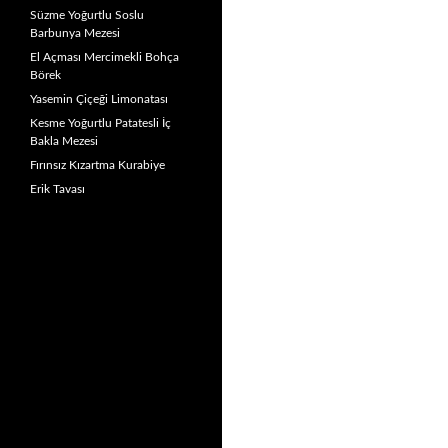
Süzme Yoğurtlu Soslu
Barbunya Mezesi
El Açması Mercimekli Bohça
Börek
Yasemin Çiçeği Limonatası
Kesme Yoğurtlu Patatesli İç
Bakla Mezesi
Fırınsız Kızartma Kurabiye
Erik Tavası