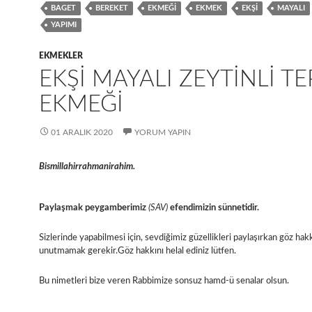
BAGET
BEREKET
EKMEĞI
EKMEK
EKŞI
MAYALI
YAPIMI
EKMEKLER
EKŞI MAYALI ZEYTINLI TE
EKMEĞI
01 ARALIK 2020
YORUM YAPIN
Bismillahirrahmanirahim.
Paylaşmak peygamberimiz
(SAV)
efendimizin sünnetidir.
Sizlerinde yapabilmesi için, sevdiğimiz güzellikleri paylaşırkan göz hakk
unutmamak gerekir.Göz hakkını helal ediniz lütfen.
Bu nimetleri bize veren Rabbimize sonsuz hamd-ü senalar olsun.