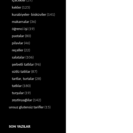
içecekler
(57)
kekler
(125)
kurabiyeler- bisküviler
(141)
makarnalar
(36)
öğrenci işi
(19)
pastalar
(80)
pilavlar
(46)
reçeller
(22)
salatalar
(106)
şerbetli tatlılar
(96)
sütlü tatlılar
(87)
tartlar, turtalar
(28)
tatlılar
(180)
turşular
(19)
zeytinyağlılar
(142)
unsuz glutensiz tarifler
(15)
SON YAZILAR