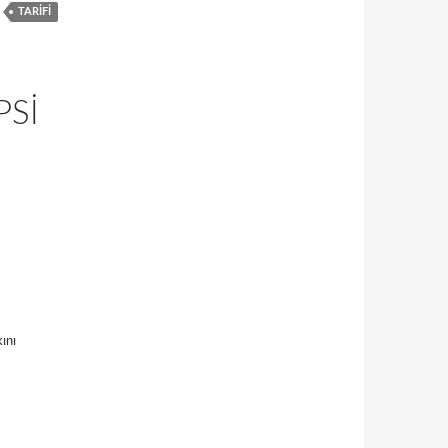
TARIFI
PSI
ını