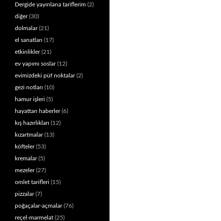
Dergide yayınlana tariflerim
(2)
diğer
(30)
dolmalar
(21)
el sanatları
(17)
etkinlikler
(21)
ev yapımı soslar
(12)
evimizdeki püf noktalar
(2)
gezi notları
(10)
hamur işleri
(5)
hayattan haberler
(6)
kış hazırlıkları
(12)
kızartmalar
(13)
köfteler
(53)
kremalar
(5)
mezeler
(27)
omlet tarifleri
(15)
pizzalar
(7)
poğaçalar-açmalar
(76)
reçel-marmelat
(25)