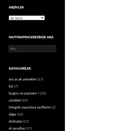
ARŞIVLER
Arşivler
MUTFAKPENCERESINDE ARA
Arama:
KATAGORILER
ara sıcak yemekler
(17)
biz
(7)
bugün ne pişirsem ?
(32)
çörekler
(24)
Dergide yayınlana tariflerim
(2)
diğer
(30)
dolmalar
(21)
el sanatları
(17)