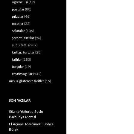
öğrenci işi
(19)
pastalar
(80)
pilavlar
(46)
reçeller
(22)
salatalar
(106)
şerbetli tatlılar
(96)
sütlü tatlılar
(87)
tartlar, turtalar
(28)
tatlılar
(180)
turşular
(19)
zeytinyağlılar
(142)
unsuz glutensiz tarifler
(15)
SON YAZILAR
Süzme Yoğurtlu Soslu
Barbunya Mezesi
El Açması Mercimekli Bohça
Börek