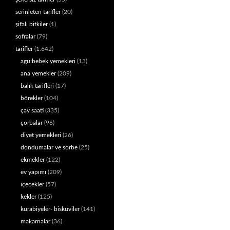
serinleten tarifler
(20)
şifalı bitkiler
(1)
sofralar
(79)
tarifler
(1.642)
agu:bebek yemekleri
(13)
ana yemekler
(209)
balık tarifleri
(17)
börekler
(104)
çay saati
(335)
çorbalar
(96)
diyet yemekleri
(26)
dondumalar ve sorbe
(25)
ekmekler
(122)
ev yapımı
(209)
içecekler
(57)
kekler
(125)
kurabiyeler- bisküviler
(141)
makarnalar
(36)