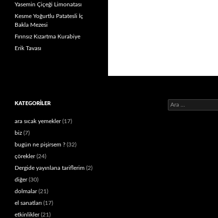
Yasemin Çiçeği Limonatası
Kesme Yoğurtlu Patatesli İç
Bakla Mezesi
Fırınsız Kızartma Kurabiye
Erik Tavası
Arama:
KATEGORILER
ara sıcak yemekler
(17)
biz
(7)
bugün ne pişirsem ?
(32)
çörekler
(24)
Dergide yayınlana tariflerim
(2)
diğer
(30)
dolmalar
(21)
el sanatları
(17)
etkinlikler
(21)