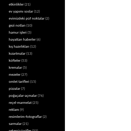
etkinlikler
(21)
ev yapımı soslar
(12)
evimizdeki püf noktalar
(2)
gezi notları
(10)
hamur işleri
(5)
hayattan haberler
(6)
kış hazırlıkları
(12)
kızartmalar
(13)
köfteler
(53)
kremalar
(5)
mezeler
(27)
omlet tarifleri
(15)
pizzalar
(7)
poğaçalar-açmalar
(76)
reçel-marmelat
(25)
reklam
(9)
resimlerim-fotograflar
(2)
sarmalar
(21)
şekersiz tarifler
(55)