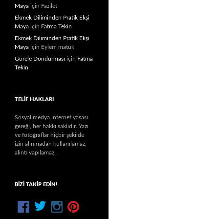
Maya
için
Fazilet
Ekmek Diliminden Pratik Ekşi
Maya
için
Fatma Tekin
Ekmek Diliminden Pratik Ekşi
Maya
için
Eylem matuk
Görele Dondurması
için
Fatma
Tekin
TELIF HAKLARI
Sosyal medya internet yasası
gereği, her hakkı saklıdır. Yazı
ve fotoğraflar hiçbir şekilde
izin alınmadan kullanılamaz,
alıntı yapılamaz.
BIZI TAKIP EDIN!