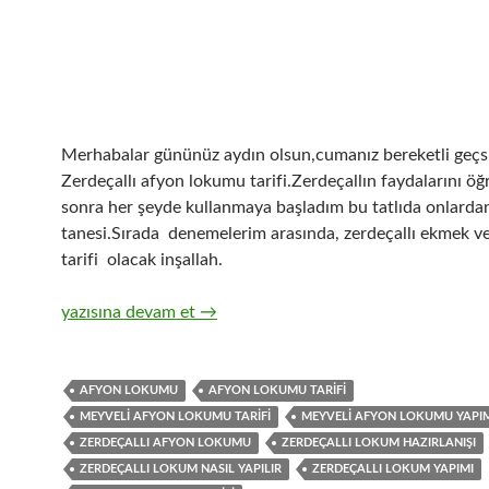
Merhabalar gününüz aydın olsun,cumanız bereketli geçsi
Zerdeçallı afyon lokumu tarifi.Zerdeçallın faydalarını ö
sonra her şeyde kullanmaya başladım bu tatlıda onlardan
tanesi.Sırada denemelerim arasında, zerdeçallı ekmek 
tarifi olacak inşallah.
Zerdeçallı Lokum
yazısına devam et
→
AFYON LOKUMU
AFYON LOKUMU TARIFI
MEYVELI AFYON LOKUMU TARIFI
MEYVELI AFYON LOKUMU YAPI
ZERDEÇALLI AFYON LOKUMU
ZERDEÇALLI LOKUM HAZIRLANIŞI
ZERDEÇALLI LOKUM NASIL YAPILIR
ZERDEÇALLI LOKUM YAPIMI