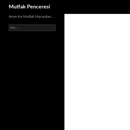
Ara
Mutfak Penceresi
İçeriğe
Anne Kız Mutfak Maceraları…
atla
Arama: