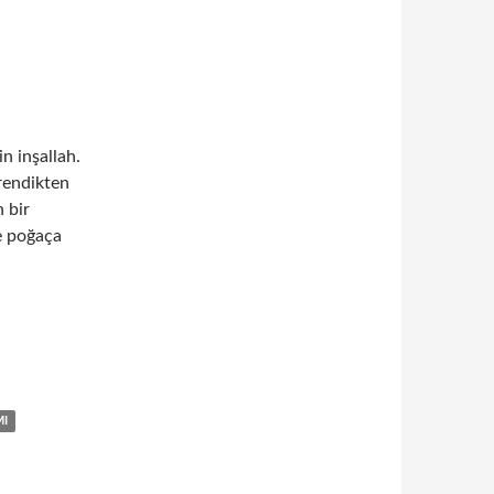
n inşallah.
ğrendikten
 bir
ve poğaça
MI