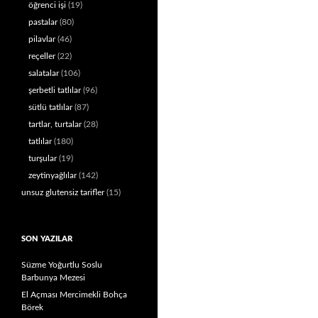
öğrenci işi
(19)
pastalar
(80)
pilavlar
(46)
reçeller
(22)
salatalar
(106)
şerbetli tatlılar
(96)
sütlü tatlılar
(87)
tartlar, turtalar
(28)
tatlılar
(180)
turşular
(19)
zeytinyağlılar
(142)
unsuz glutensiz tarifler
(15)
SON YAZILAR
Süzme Yoğurtlu Soslu
Barbunya Mezesi
El Açması Mercimekli Bohça
Börek