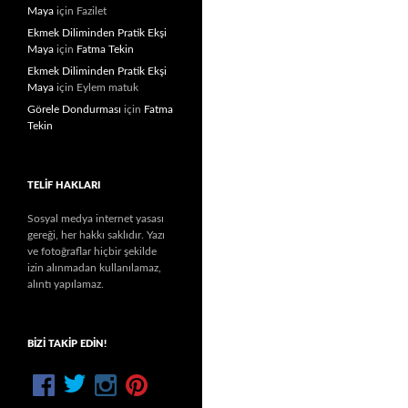
Maya
için
Fazilet
Ekmek Diliminden Pratik Ekşi
Maya
için
Fatma Tekin
Ekmek Diliminden Pratik Ekşi
Maya
için
Eylem matuk
Görele Dondurması
için
Fatma
Tekin
TELIF HAKLARI
Sosyal medya internet yasası
gereği, her hakkı saklıdır. Yazı
ve fotoğraflar hiçbir şekilde
izin alınmadan kullanılamaz,
alıntı yapılamaz.
BIZI TAKIP EDIN!