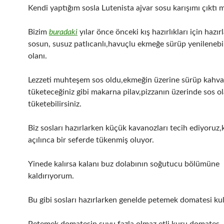
Kendi yaptığım sosla Lutenista ajvar sosu karışımı çıktı
Bizim
buradaki
yılar önce önceki kış hazırlıkları için hazır
sosun, susuz patlıcanlı,havuçlu ekmeğe sürüp yenilenebil
olanı.
Lezzeti muhteşem sos oldu,ekmeğin üzerine sürüp kahva
tüketeceğiniz gibi makarna pilav,pizzanın üzerinde sos o
tüketebilirsiniz.
Biz sosları hazırlarken küçük kavanozları tecih ediyoruz
açılınca bir seferde tükenmiş oluyor.
Yinede kalırsa kalanı buz dolabının soğutucu bölümüne
kaldırıyorum.
Bu gibi sosları hazırlarken genelde petemek domatesi kul
Petemek domatesin suyu fazla olmaz,etli kuru domates