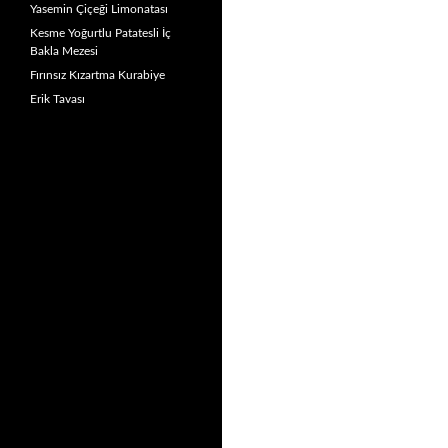
Yasemin Çiçeği Limonatası
Kesme Yoğurtlu Patatesli İç
Bakla Mezesi
Fırınsız Kızartma Kurabiye
Erik Tavası