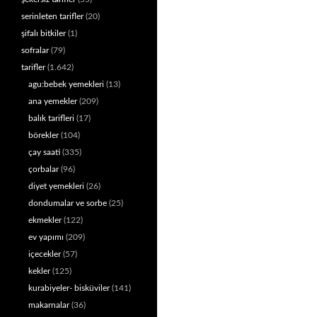
serinleten tarifler
(20)
şifalı bitkiler
(1)
sofralar
(79)
tarifler
(1.642)
agu:bebek yemekleri
(13)
ana yemekler
(209)
balık tarifleri
(17)
börekler
(104)
çay saati
(335)
çorbalar
(96)
diyet yemekleri
(26)
dondumalar ve sorbe
(25)
ekmekler
(122)
ev yapımı
(209)
içecekler
(57)
kekler
(125)
kurabiyeler- bisküviler
(141)
makarnalar
(36)