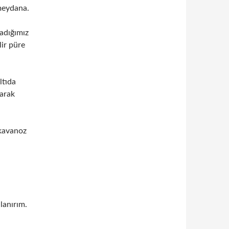
 meydana.
ladığımız
ir püre
ltıda
larak
,kavanoz
lanırım.