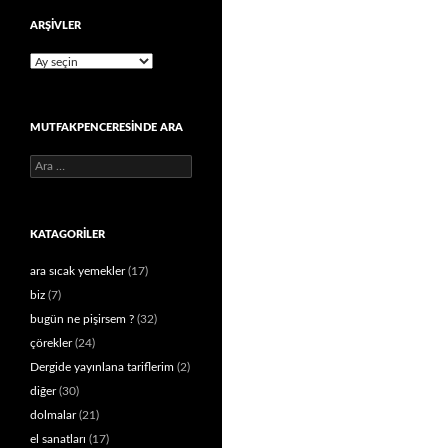
ARŞIVLER
Arşivler
MUTFAKPENCERESINDE ARA
Arama:
KATAGORILER
ara sıcak yemekler
(17)
biz
(7)
bugün ne pişirsem ?
(32)
çörekler
(24)
Dergide yayınlana tariflerim
(2)
diğer
(30)
dolmalar
(21)
el sanatları
(17)