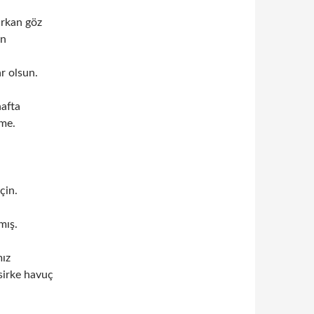
şırkan göz
en
r olsun.
hafta
ime.
çin.
mış.
mız
sirke havuç