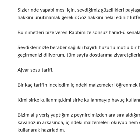
Sizlerinde yapabilmesi için, sevdiğimiz güzellikleri payla
hakkını unutmamak gerekir.Göz hakkını helal ediniz lütf
Bu nimetleri bize veren Rabbimize sonsuz hamd-ü senala
Sevdiklerinizle beraber sağlıklı hayırlı huzurlu mutlu bir 
geçirmenizi diliyorum, tüm sayfa dostlarıma ziyaretçiler
Ajvar sosu tarifi.
Bir kaç tarifin inceledim içindeki malzemeleri öğrenmek i
Kimi sirke kullanmış,kimi sirke kullanmayıp havuç kullan
Bizim alış veriş yaptığımız peynircimizden ara sıra aldığı
kavanozun arkasında, içindeki malzemeleri okuyup hem 
kullanarak hazırladım.