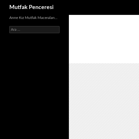
Ara
Mutfak Penceresi
İçeriğe
Anne Kız Mutfak Maceraları…
atla
Arama: