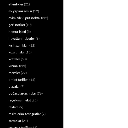
etkinlikler
(21)
ev yapımı soslar
(12)
evimizdeki püf noktalar
(2)
gezi notları
(10)
hamur işleri
(5)
hayattan haberler
(6)
kış hazırlıkları
(12)
kızartmalar
(13)
köfteler
(53)
kremalar
(5)
mezeler
(27)
omlet tarifleri
(15)
pizzalar
(7)
poğaçalar-açmalar
(76)
reçel-marmelat
(25)
reklam
(9)
resimlerim-fotograflar
(2)
sarmalar
(21)
şekersiz tarifler
(55)