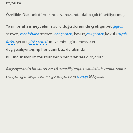
içiyorum.
Özellikle Osmanlı döneminde ramazanda daha çok tüketiliyormuş.
Yazın billahsa meyvelerin bol olduğu dönemde çilek şerbeti,
şeftali
şerbeti,
mor lahana
şerbeti,
nar şerbeti,
kavun,
erik şerbeti
,kokulu
siyah
üzüm
şerbeti,
dut şerbeti ,
mevsimine göre meyveler
değişebiliyor,pişirip her daim buz dolabımda
bulunduruyorum,torunlar serin serin severek içiyorlar.
Bilgisayarımda bir sorun var çözemedik,tarifin resimleri bir zaman sonra
siliniyor,eğer tarifin resmini görmüyorsanız
burayı
tıklayınız.