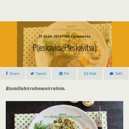
31 Ekim 2019 • No Comments
Pljeskavica(Pleskavitsa)
Share
Tweet
Pin
Mail
SMS
Bismillahirrahmanirrahim.