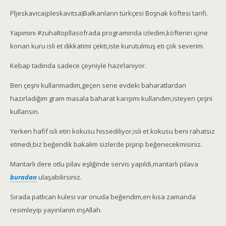
Pljeskavica(pleskavitsa)Balkanların türkçesi Boşnak köftesi tarifi.
Yapımını #zuhaltopllasofrada programında izledim,köftenin içine
konan kuru isli et dikkatimi çekti,iste kurutulmuş eti çok severim.
Kebap tadında sadece çeyniyle hazırlanıyor.
Ben çeşni kullanmadım,geçen sene evdeki baharatlardan
hazırladığım gram masala baharat karışımı kullandım,isteyen çeşni
kullansın.
Yerken hafif isli etin kokusu hissediliyor,isli et kokusu beni rahatsız
etmedi,biz beğendik bakalım sizlerde pişirip beğenecekmisiniz.
Mantarlı dere otlu pilav eşliğinde servis yapıldı,mantarlı pilava
buradan
ulaşabilirsiniz.
Sırada patlıcan kulesi var onuda beğendim,en kısa zamanda
resimleyip yayınlarım inşAllah.