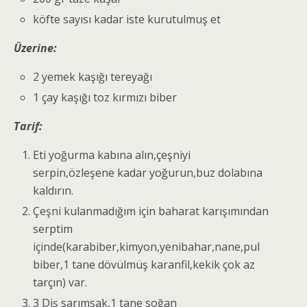
köfte sayısı kadar iste kurutulmuş et
Üzerine:
2 yemek kaşığı tereyağı
1 çay kaşığı toz kırmızı biber
Tarif:
Eti yoğurma kabına alın,çeşniyi
serpin,özleşene kadar yoğurun,buz dolabına
kaldırın.
Çeşni kulanmadığım için baharat karışımından
serptim
içinde(karabiber,kimyon,yenibahar,nane,pul
biber,1 tane dövülmüş karanfil,kekik çok az
tarçın) var.
3 Diş sarımsak,1 tane soğan