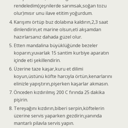
rendeledim(çeşnilerde sarımsak,soğan tozu
olur)mısır unu ilave etitim yoğurdum.
Karışımı örtüp buz dolabına kaldırın,2,3 saat
dinlendirin,et marine olsun,eti akşamdan
hazırlarsanız dahada güzel olur.
Etten mandalina büyüklüğünde bezeler
koparın,yuvarlak 15 santim kurbiye aparatın
içinde eti şekillendirin.
Üzerine taze kaşar,kuru et dilimi
koyun,üstünü köfte harcıyla örtün,kenarlarını
elinizle yapıştırın,pişerken kaşarlar akmasın.
Önceden kızdırılmış 200 C fırında 25 dakika
pişirin.
Tereyağını kızdırın,biberi serpin,köftelerin
üzerine servis yaparken gezdirin,yanında
mantarlı pilavla servis yapın.