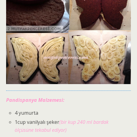
Pandispanya Malzemesi:
4 yumurta
1cup vanilyalı şeker
(bir kup 240 ml bardak
ölçüsüne tekabul ediyor)