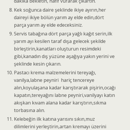
dakika bekletin, hafif vurarak çıkartın.
Kek soğunca daire şeklinde ikiye ayırın,her
daireyi ikiye bölün yarım ay elde edin,dört
parça yarım ay elde edeceksiniz.
Servis tabağına dört parça yağlı kağıt serin,ilk
yarım ayı kesilen taraf dışa gelecek şekilde
birleştirin,kanatları oluşturun resimdeki
gibi,kanadın dış yüzüne aşağıya yakın yerini ve
şeklinde kesin çıkarın.
Pastacı krema malzemelerini tereyağı,
vanilya,labne peyniri hariç tencereye
alın,koyulaşana kadar karıştırarak pişirin,ocağı
kapatın,tereyağını labne peyniri,vanilyayı katın
akışkan kıvam alana kadar karıştırın,sıkma
torbasına alın.
Kelebeğin ilk katına yarısını sıkın,muz
dilimlerini yerleştirin,artan kremayı üzerini