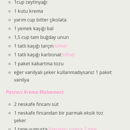
1cup zeytinyağı
1 kutu krema
yarım cup bitter çikolata
1 yemek kaşığı bal
1,5 cup tam buğday unun
1 tatlı kaşığı tarçın
(silme)
1 tatlı kaşığı karbonat
(silme)
1 paket kabartma tozu
eğer vanilyalı şeker kullanmadıysanız 1 paket
vanilya
Pastacı Krema Malzemesi:
2 neskafe fincanı süt
1 neskafe fincandan bir parmak eksik toz
şeker
1 tane yumurta
(isterseniz sadece 2 tane