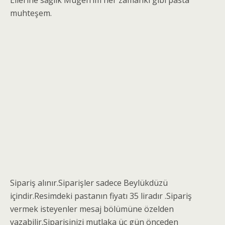
Ellerine sağlık Mügen’im her zamanki gibi pasta
muhteşem.
Sipariş alınır.Siparişler sadece Beylükdüzü
içindir.Resimdeki pastanın fiyatı 35 liradır .Sipariş
vermek isteyenler mesaj bölümüne özelden
yazabilir.Şiparişinizi mutlaka üç gün önceden