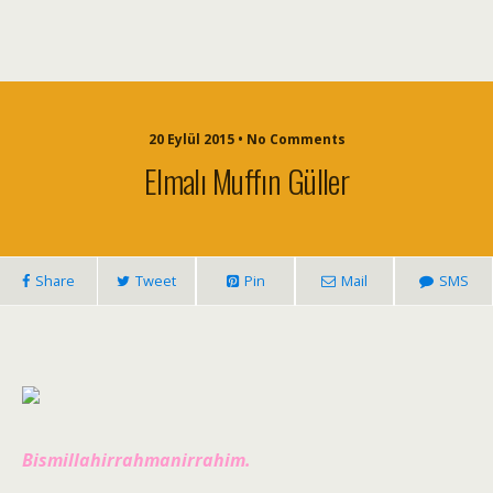
20 Eylül 2015 • No Comments
Elmalı Muffın Güller
Share
Tweet
Pin
Mail
SMS
Bismillahirrahmanirrahim.