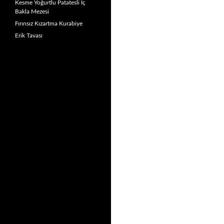
Kesme Yoğurtlu Patatesli İç
Bakla Mezesi
Fırınsız Kızartma Kurabiye
Erik Tavası