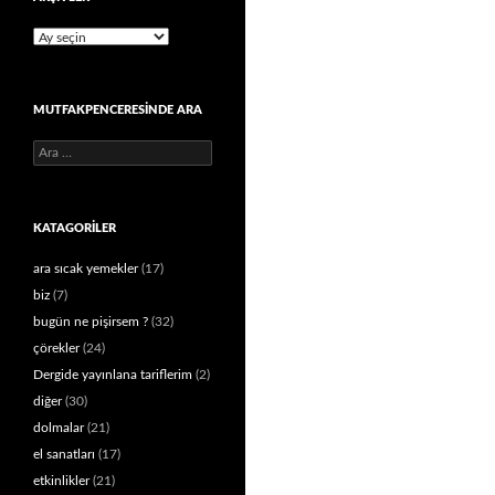
Arşivler
MUTFAKPENCERESINDE ARA
Arama:
KATAGORILER
ara sıcak yemekler
(17)
biz
(7)
bugün ne pişirsem ?
(32)
çörekler
(24)
Dergide yayınlana tariflerim
(2)
diğer
(30)
dolmalar
(21)
el sanatları
(17)
etkinlikler
(21)