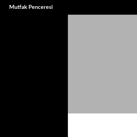
Ara
Mutfak Penceresi
İçeriğe
atla