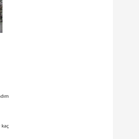
ndım
r kaç