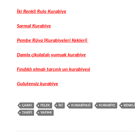
İki Renkli Rulo Kurabiye
Sarmal Kurabiye
Pembe Rüya (Kurabiyeleri Kekleri)
Damla çikolatalı yumşak kurabiye
Fındıklı elmalı tarçınlı un kurabiyesi
Gulutensiz kurabiye
ÇARKI
FELEK
IKI
KURABIYASI
KURABIYE
RENKLI
TARIFI
YAPIMI