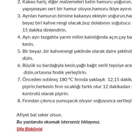
Kakao hariç diğer malzemeleri katın hamuru yoğurun,
yapışmayan sert bir hamur oluyor,hamuru ikiye ayırın
Ayrılan hamurun birisine kakaoyu ekleyin yoğurun,ha
beyaz biri kahve rengi olacak,buz dolabının soğutuc
15 dakika dinlendirin.
Ayrı ayrı tezgahta yarım milim kalınlığında açın,çay b
kesin.
Bir beyaz ,bir kahverengi şeklinde olarak daire şeklind
dizin.
Büyük su bardağıyla kesin,yağlı kağıt serili tepsiye aral
dizin,ortasına fındık yerleştirin.
Önceden ısıtılmış 180 ºC fırında yaklaşık 12,15 dakik
pişirin,herkesin fırın sıcaklığı farklı olur 12 dakikadan
kontrolü olarak pişirin.
Fırından çıkınca yumuşacık oluyor soğuyunca sertleşi
Afiyet bal seker olsun.
Bu yazılarıda okumak isterseniz tıklayınız.
Şifa Bisküvisi