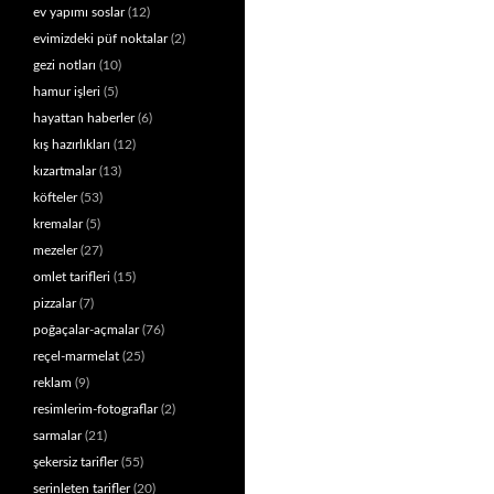
ev yapımı soslar
(12)
evimizdeki püf noktalar
(2)
gezi notları
(10)
hamur işleri
(5)
hayattan haberler
(6)
kış hazırlıkları
(12)
kızartmalar
(13)
köfteler
(53)
kremalar
(5)
mezeler
(27)
omlet tarifleri
(15)
pizzalar
(7)
poğaçalar-açmalar
(76)
reçel-marmelat
(25)
reklam
(9)
resimlerim-fotograflar
(2)
sarmalar
(21)
şekersiz tarifler
(55)
serinleten tarifler
(20)