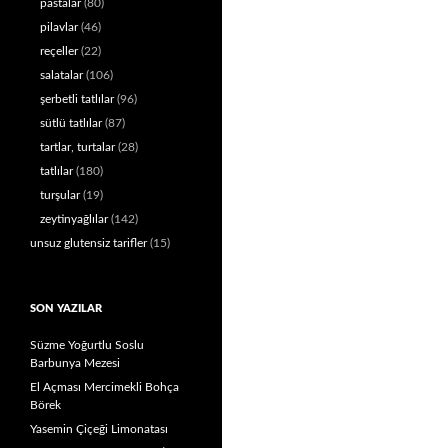
pastalar
(80)
pilavlar
(46)
reçeller
(22)
salatalar
(106)
şerbetli tatlılar
(96)
sütlü tatlılar
(87)
tartlar, turtalar
(28)
tatlılar
(180)
turşular
(19)
zeytinyağlılar
(142)
unsuz glutensiz tarifler
(15)
SON YAZILAR
Süzme Yoğurtlu Soslu
Barbunya Mezesi
El Açması Mercimekli Bohça
Börek
Yasemin Çiçeği Limonatası