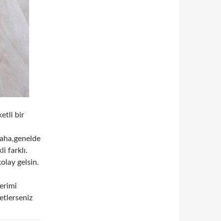
etli bir
aha,genelde
 farklı.
olay gelsin.
lerimi
etlerseniz