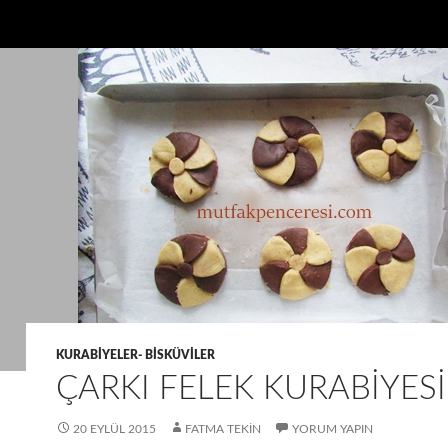
KURABIYELER- BISKÜVILER
ÇARKI FELEK KURABIYESI
20 EYLÜL 2015
FATMA TEKIN
YORUM YAPIN