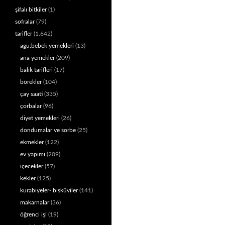
şifalı bitkiler
(1)
sofralar
(79)
tarifler
(1.642)
agu:bebek yemekleri
(13)
ana yemekler
(209)
balık tarifleri
(17)
börekler
(104)
çay saati
(335)
çorbalar
(96)
diyet yemekleri
(26)
dondumalar ve sorbe
(25)
ekmekler
(122)
ev yapımı
(209)
içecekler
(57)
kekler
(125)
kurabiyeler- bisküviler
(141)
makarnalar
(36)
öğrenci işi
(19)