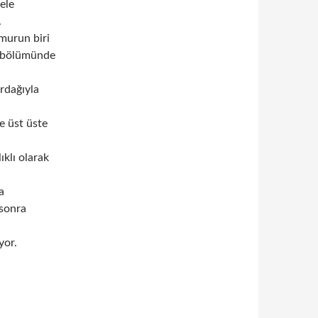
ele
.
murun biri
u bölümünde
ardağıyla
e üst üste
ıklı olarak
a
 sonra
yor.