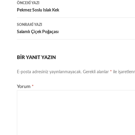
Yazı
ÖNCEKI YAZI
dolaşımı
Pekmez Soslu Islak Kek
SONRAKI YAZI
Salamlı Çiçek Poğaçası
BIR YANIT YAZIN
E-posta adresiniz yayınlanmayacak.
Gerekli alanlar
*
ile işaretlen
Yorum
*