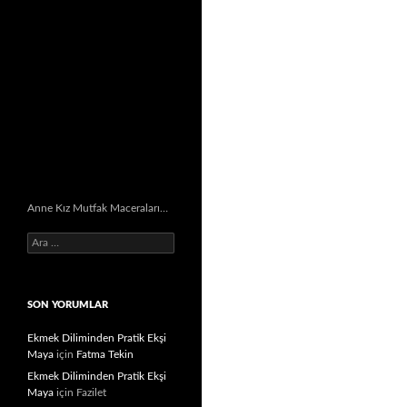
Anne Kız Mutfak Maceraları…
Arama:
SON YORUMLAR
Ekmek Diliminden Pratik Ekşi
Maya
için
Fatma Tekin
Ekmek Diliminden Pratik Ekşi
Maya
için
Fazilet