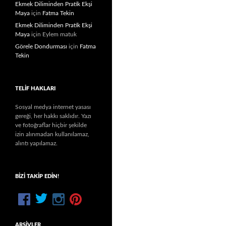
Ekmek Diliminden Pratik Ekşi
Maya
için
Fatma Tekin
Ekmek Diliminden Pratik Ekşi
Maya
için
Eylem matuk
Görele Dondurması
için
Fatma
Tekin
TELIF HAKLARI
Sosyal medya internet yasası
gereği, her hakkı saklıdır. Yazı
ve fotoğraflar hiçbir şekilde
izin alınmadan kullanılamaz,
alıntı yapılamaz.
BIZI TAKIP EDIN!
ARŞIVLER