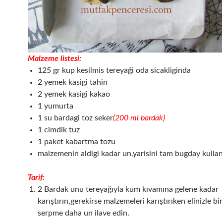
Malzeme listesi:
125 gr kup kesilmis tereyaği oda sicakliginda
2 yemek kasigi tahin
2 yemek kasigi kakao
1 yumurta
1 su bardagi toz seker
(200 ml bardak)
1 cimdik tuz
1 paket kabartma tozu
malzemenin aldigi k
adar un,yarisini tam bugday kulla
Tarif:
2 Bardak unu tereyağıyla kum kıvamına gelene kadar
karıştırın,gerekirse malzemeleri karıştırıken elinizle bi
serpme daha un ilave edin.