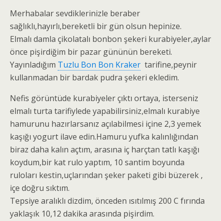
Merhabalar sevdiklerinizle beraber
sağlıklı,hayırlı,bereketli bir gün olsun hepinize.
Elmalı damla çikolatalı bonbon şekeri kurabiyeler,aylar
önce pişirdiğim bir pazar gününün bereketi.
Yayınladığım
Tuzlu Bon Bon Kraker
tarifine,peynir
kullanmadan bir bardak pudra şekeri ekledim.
Nefis görüntüde kurabiyeler çıktı ortaya, isterseniz
elmalı turta tarifiylede yapabilirsiniz,elmalı kurabiye
hamurunu hazırlarsanız açılabilmesi içine 2,3 yemek
kaşığı yogurt ilave edin.Hamuru yufka kalınlığından
biraz daha kalın açtım, arasına iç harçta
n tatlı kaşığı
koydum,bir kat rulo yaptım, 10 santim boyunda
ruloları kestin,uçlarından şeker paketi gibi büzerek ,
içe doğru sıktım.
Tepsiye aralıklı dizdim, önceden ısıtılmış 200 C fırında
yaklaşık 10,12 dakika arasında pişirdim.