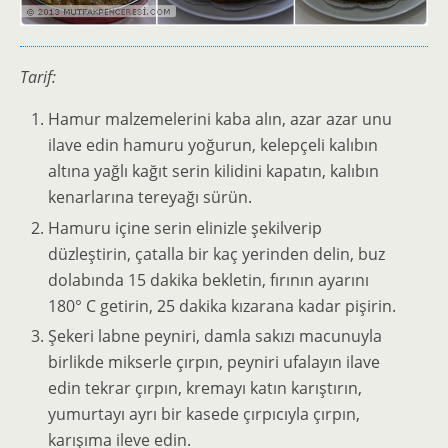
Tarif:
Hamur malzemelerini kaba alın, azar azar unu
ilave edin hamuru yoğurun, kelepçeli kalıbın
altına yağlı kağıt serin kilidini kapatın, kalıbın
kenarlarına tereyağı sürün.
Hamuru içine serin elinizle şekilverip
düzleştirin, çatalla bir kaç yerinden delin, buz
dolabında 15 dakika bekletin, fırının ayarını
180° C getirin, 25 dakika kızarana kadar pişirin.
Şekeri labne peyniri, damla sakızı macunuyla
birlikde mikserle çırpın, peyniri ufalayın ilave
edin tekrar çırpın, kremayı katın karıştırın,
yumurtayı ayrı bir kasede çırpıcıyla çırpın,
karışıma ileve edin.