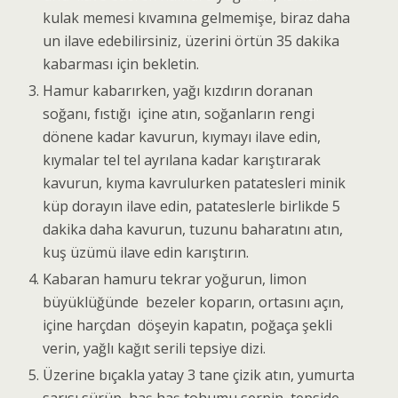
kulak memesi kıvamına gelmemişe, biraz daha
un ilave edebilirsiniz, üzerini örtün 35 dakika
kabarması için bekletin.
Hamur kabarırken, yağı kızdırın doranan
soğanı, fıstığı içine atın, soğanların rengi
dönene kadar kavurun, kıymayı ilave edin,
kıymalar tel tel ayrılana kadar karıştırarak
kavurun, kıyma kavrulurken patatesleri minik
küp dorayın ilave edin, patateslerle birlikde 5
dakika daha kavurun, tuzunu baharatını atın,
kuş üzümü ilave edin karıştırın.
Kabaran hamuru tekrar yoğurun, limon
büyüklüğünde bezeler koparın, ortasını açın,
içine harçdan döşeyin kapatın, poğaça şekli
verin, yağlı kağıt serili tepsiye dizi.
Üzerine bıçakla yatay 3 tane çizik atın, yumurta