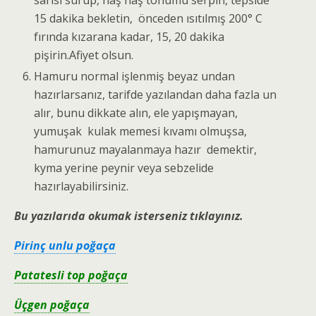
sarısı sürüp, haş haş tohumu serpin, tepside
15 dakika bekletin, önceden ısıtılmış 200° C
fırında kızarana kadar, 15, 20 dakika
pişirin.Afiyet olsun.
Hamuru normal işlenmiş beyaz undan
hazırlarsanız, tarifde yazılandan daha fazla un
alır, bunu dikkate alın, ele yapışmayan,
yumuşak kulak memesi kıvamı olmuşsa,
hamurunuz mayalanmaya hazır demektir,
kyma yerine peynir veya sebzelide
hazırlayabilirsiniz.
Bu yazılarıda okumak isterseniz tıklayınız.
Pirinç unlu poğaça
Patatesli top poğaça
Üçgen poğaça