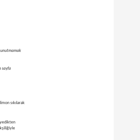
ını unutmamak
m sayfa
limon sıkılarak
 yedikten
şiliğiyle