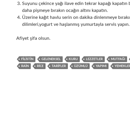
Suyunu çekince yağı ilave edin tekrar kapağı kapatın 
daha pişmeye bırakın ocağın altını kapatın.
Üzerine kağıt havlu serin on dakika dinlenmeye bırak
dilimleri,yogurt ve haşlanmış yumurtayla servis yapın.
Afiyet şifa olsun.
FILISTIN
GELENEKSEL
KURU
LEZZETLER
MUTFAĞI
RAIN
RICE
TARIFLER
ÜZÜMLÜ
YAPIMI
YEMEKLER