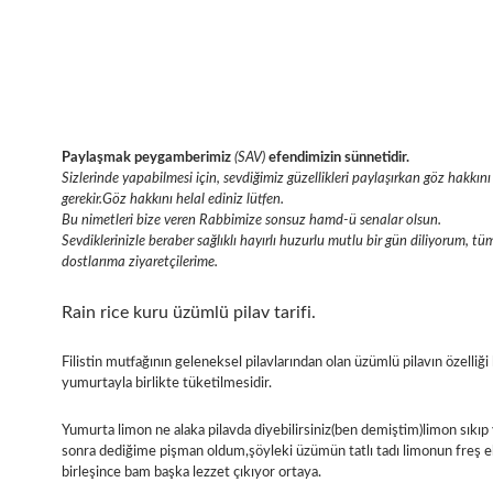
Paylaşmak peygamberimiz
(SAV)
efendimizin sünnetidir.
Sizlerinde yapabilmesi için, sevdiğimiz güzellikleri paylaşırkan göz hakk
gerekir.Göz hakkını helal ediniz lütfen.
Bu nimetleri bize veren Rabbimize sonsuz hamd-ü senalar olsun.
Sevdiklerinizle beraber sağlıklı hayırlı huzurlu mutlu bir gün diliyorum, tü
dostlarıma ziyaretçilerime.
Rain rice kuru üzümlü pilav tarifi.
Filistin mutfağının geleneksel pilavlarından olan üzümlü pilavın özelliği 
yumurtayla birlikte tüketilmesidir.
Yumurta limon ne alaka pilavda diyebilirsiniz(ben demiştim)limon sıkıp
sonra dediğime pişman oldum,şöyleki üzümün tatlı tadı limonun freş ek
birleşince bam başka lezzet çıkıyor ortaya.