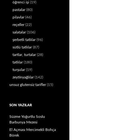
öğrenci işi
(19)
pastalar
(80)
pilavlar
(46)
reçeller
(22)
salatalar
(106)
şerbetli tatlılar
(96)
sütlü tatlılar
(87)
tartlar, turtalar
(28)
tatlılar
(180)
turşular
(19)
zeytinyağlılar
(142)
unsuz glutensiz tarifler
(15)
SON YAZILAR
Süzme Yoğurtlu Soslu
Barbunya Mezesi
El Açması Mercimekli Bohça
Börek