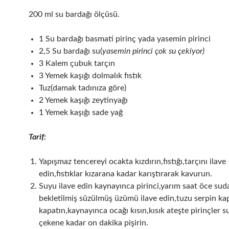
200 ml su bardağı ölçüsü.
1 Su bardağı basmati pirinç yada yasemin pirinci
2,5 Su bardağı su(
yasemin pirinci çok su çekiyor)
3 Kalem çubuk tarçın
3 Yemek kaşığı dolmalık fıstık
Tuz(damak tadınıza göre)
2 Yemek kaşığı zeytinyağı
1 Yemek kaşığı sade yağ
Tarif:
Yapışmaz tencereyi ocakta kızdırın,fıstığı,tarçını ilave
edin,fıstıklar kızarana kadar karıştırarak kavurun.
Suyu ilave edin kaynayınca pirinci,yarım saat öce sud
bekletilmiş süzülmüş üzümü ilave edin,tuzu serpin ka
kapatın,kaynayınca ocağı kısın,kısık ateşte pirinçler 
çekene kadar on dakika pişirin.