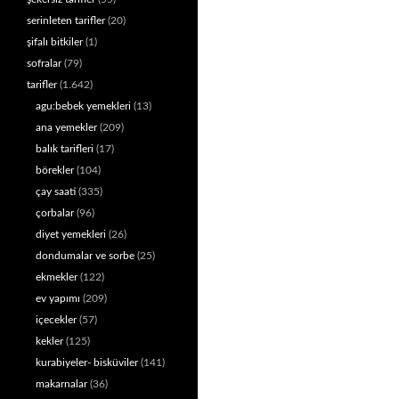
serinleten tarifler
(20)
şifalı bitkiler
(1)
sofralar
(79)
tarifler
(1.642)
agu:bebek yemekleri
(13)
ana yemekler
(209)
balık tarifleri
(17)
börekler
(104)
çay saati
(335)
çorbalar
(96)
diyet yemekleri
(26)
dondumalar ve sorbe
(25)
ekmekler
(122)
ev yapımı
(209)
içecekler
(57)
kekler
(125)
kurabiyeler- bisküviler
(141)
makarnalar
(36)