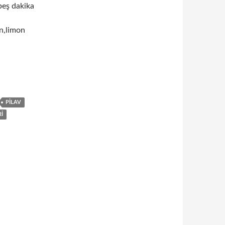
beş dakika
ın,limon
PILAV
I