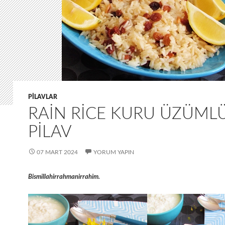
PILAVLAR
RAIN RICE KURU ÜZÜML
PILAV
07 MART 2024
YORUM YAPIN
Bismillahirrahmanirrahim.