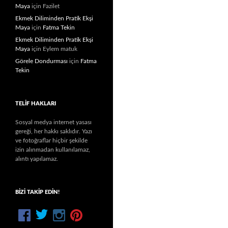
Maya
için
Fazilet
Ekmek Diliminden Pratik Ekşi
Maya
için
Fatma Tekin
Ekmek Diliminden Pratik Ekşi
Maya
için
Eylem matuk
Görele Dondurması
için
Fatma
Tekin
TELIF HAKLARI
Sosyal medya internet yasası
gereği, her hakkı saklıdır. Yazı
ve fotoğraflar hiçbir şekilde
izin alınmadan kullanılamaz,
alıntı yapılamaz.
BIZI TAKIP EDIN!