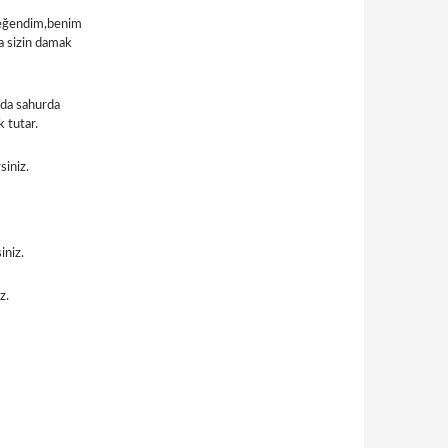
 beğendim,benim
da sizin damak
ada sahurda
 tutar.
rsiniz.
iniz.
z.