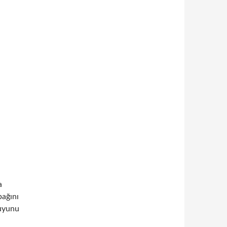
a
pağını
suyunu