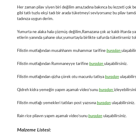
Her zaman pilav yiyen biri değilim ama,tadına bakınca bu lezzeti çok
gibi tatlı tuzlu ekşi tadı bir arada tüketmeyi seviyorsanız bu pilav tam
tadınıza uygun derim.
Yumurta ne alaka hala çözmüş değilim,Ramazana çok az kaldı iftarda y
etlerin yanında şahane olur,yumurtayla birlikte safurda tüketirseniz tok
Filistin mutfağından musahhanm muhammar tarifine
buradan
ulaşabili
Filistin mutfağından Rummaneyye tarifine
buradan
ulaşabilirsiniz.
Filistin mutfağından qizha çörek otu macunlu tatlıya
buradan
ulaşabilirs
Qidreh kidra yemeğin yapım aşamalı video’sunu
buradan
izleyebilirsini
Filistin mutfağı yemekleri tatlıları post yazısına
buradan
ulaşabilirsiniz.
Rain rice pilavın yapım aşamalı video’sunu
buradan
ulaşabilirsiniz.
Malzeme Listesi: