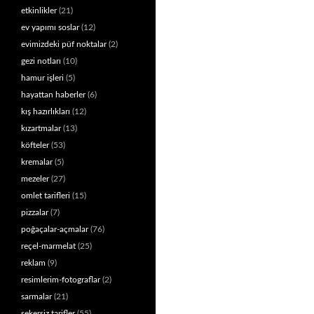
etkinlikler
(21)
ev yapımı soslar
(12)
evimizdeki püf noktalar
(2)
gezi notları
(10)
hamur işleri
(5)
hayattan haberler
(6)
kış hazırlıkları
(12)
kızartmalar
(13)
köfteler
(53)
kremalar
(5)
mezeler
(27)
omlet tarifleri
(15)
pizzalar
(7)
poğaçalar-açmalar
(76)
reçel-marmelat
(25)
reklam
(9)
resimlerim-fotograflar
(2)
sarmalar
(21)
şekersiz tarifler
(55)