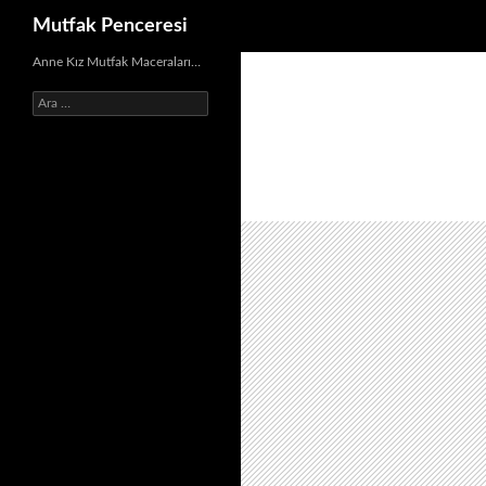
Ara
Mutfak Penceresi
İçeriğe
Anne Kız Mutfak Maceraları…
atla
Arama: