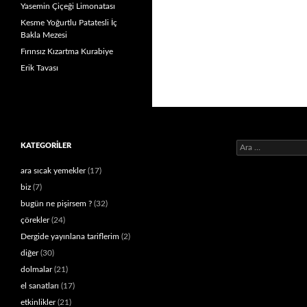
Yasemin Çiçeği Limonatası
Kesme Yoğurtlu Patatesli İç
Bakla Mezesi
Fırınsız Kızartma Kurabiye
Erik Tavası
Arama:
KATEGORILER
ara sıcak yemekler
(17)
biz
(7)
bugün ne pişirsem ?
(32)
çörekler
(24)
Dergide yayınlana tariflerim
(2)
diğer
(30)
dolmalar
(21)
el sanatları
(17)
etkinlikler
(21)