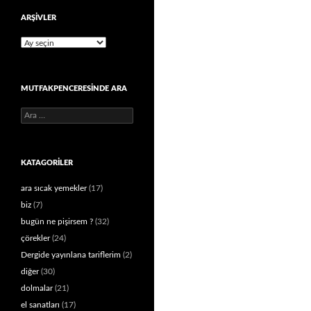
ARŞIVLER
Arşivler
MUTFAKPENCERESINDE ARA
Arama:
KATAGORILER
ara sıcak yemekler
(17)
biz
(7)
bugün ne pişirsem ?
(32)
çörekler
(24)
Dergide yayınlana tariflerim
(2)
diğer
(30)
dolmalar
(21)
el sanatları
(17)