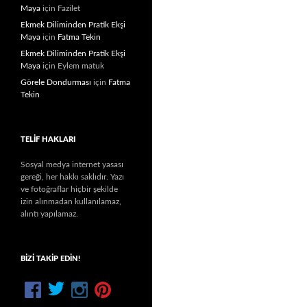
Maya
için
Fazilet
Ekmek Diliminden Pratik Ekşi
Maya
için
Fatma Tekin
Ekmek Diliminden Pratik Ekşi
Maya
için
Eylem matuk
Görele Dondurması
için
Fatma
Tekin
TELIF HAKLARI
Sosyal medya internet yasası
gereği, her hakkı saklıdır. Yazı
ve fotoğraflar hiçbir şekilde
izin alınmadan kullanılamaz,
alıntı yapılamaz.
BIZI TAKIP EDIN!