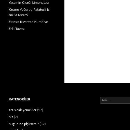
Yasemin Çiçeği Limonatası
Kesme Yoğurtlu Patatesli İç
Bakla Mezesi
Fırınsız Kızartma Kurabiye
Erik Tavası
Arama:
KATEGORILER
ara sıcak yemekler
(17)
biz
(7)
bugün ne pişirsem ?
(32)