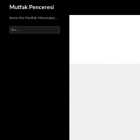
Ara
Mutfak Penceresi
İçeriğe
Anne Kız Mutfak Maceraları…
atla
Arama: