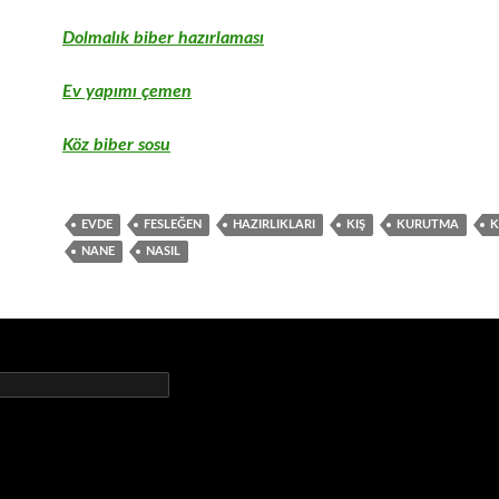
Dolmalık biber hazırlaması
Ev yapımı çemen
Köz biber sosu
EVDE
FESLEĞEN
HAZIRLIKLARI
KIŞ
KURUTMA
K
NANE
NASIL