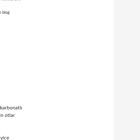
m blog
 karbonatlı
n otlar
iyice