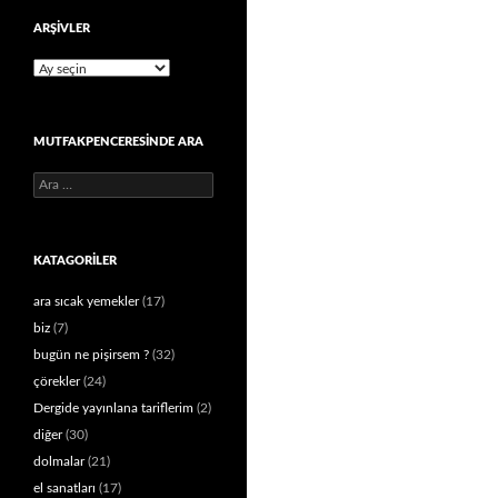
ARŞIVLER
Arşivler
MUTFAKPENCERESINDE ARA
Arama:
KATAGORILER
ara sıcak yemekler
(17)
biz
(7)
bugün ne pişirsem ?
(32)
çörekler
(24)
Dergide yayınlana tariflerim
(2)
diğer
(30)
dolmalar
(21)
el sanatları
(17)