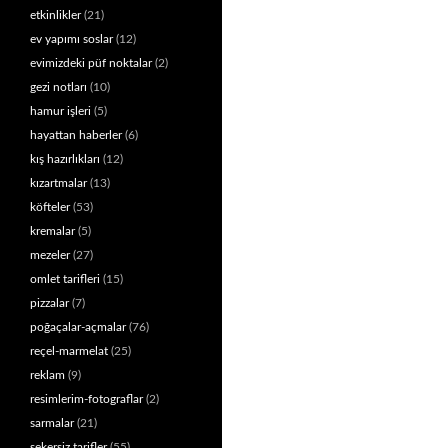
etkinlikler
(21)
ev yapımı soslar
(12)
evimizdeki püf noktalar
(2)
gezi notları
(10)
hamur işleri
(5)
hayattan haberler
(6)
kış hazırlıkları
(12)
kızartmalar
(13)
köfteler
(53)
kremalar
(5)
mezeler
(27)
omlet tarifleri
(15)
pizzalar
(7)
poğaçalar-açmalar
(76)
reçel-marmelat
(25)
reklam
(9)
resimlerim-fotograflar
(2)
sarmalar
(21)
şekersiz tarifler
(55)