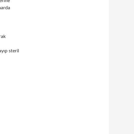
erine
enarda
rak
yıp steril