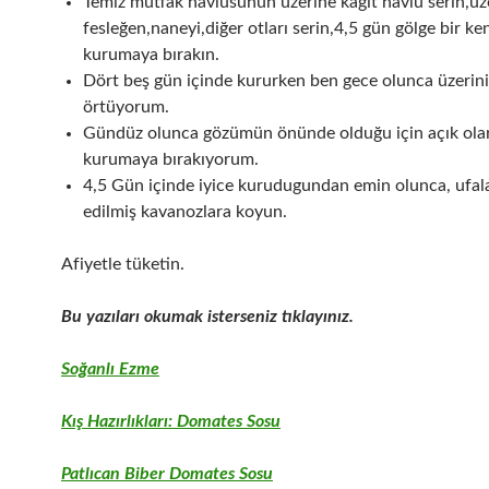
Temiz mutfak havlusunun üzerine kağıt havlu serin,üz
fesleğen,naneyi,diğer otları serin,4,5 gün gölge bir k
kurumaya bırakın.
Dört beş gün içinde kururken ben gece olunca üzerini
örtüyorum.
Gündüz olunca gözümün önünde olduğu için açık ola
kurumaya bırakıyorum.
4,5 Gün içinde iyice kurudugundan emin olunca, ufala
edilmiş kavanozlara koyun.
Afiyetle tüketin.
Bu yazıları okumak isterseniz tıklayınız.
Soğanlı Ezme
Kış Hazırlıkları: Domates Sosu
Patlıcan Biber Domates Sosu