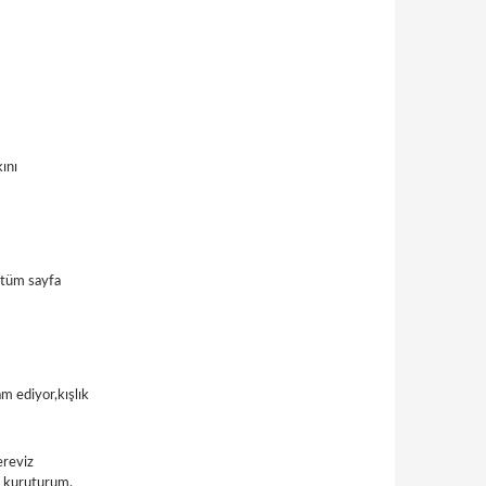
ını
, tüm sayfa
m ediyor,kışlık
ereviz
m kuruturum.