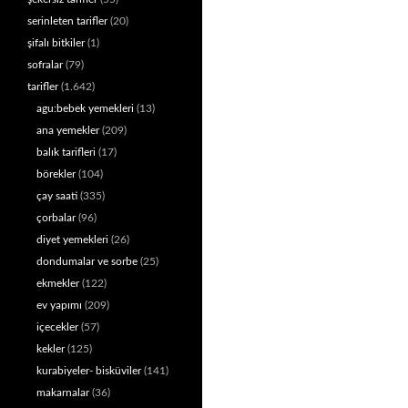
serinleten tarifler
(20)
şifalı bitkiler
(1)
sofralar
(79)
tarifler
(1.642)
agu:bebek yemekleri
(13)
ana yemekler
(209)
balık tarifleri
(17)
börekler
(104)
çay saati
(335)
çorbalar
(96)
diyet yemekleri
(26)
dondumalar ve sorbe
(25)
ekmekler
(122)
ev yapımı
(209)
içecekler
(57)
kekler
(125)
kurabiyeler- bisküviler
(141)
makarnalar
(36)