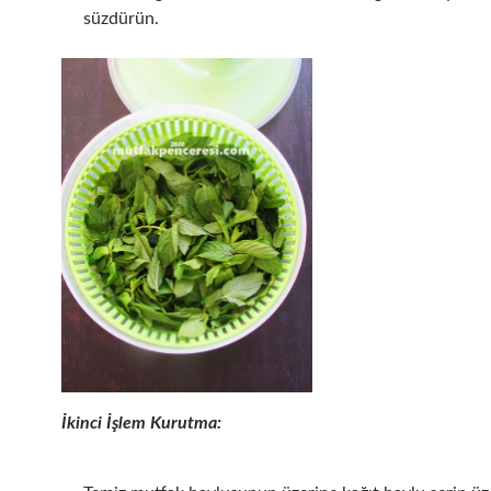
süzdürün.
İkinci İşlem Kurutma: