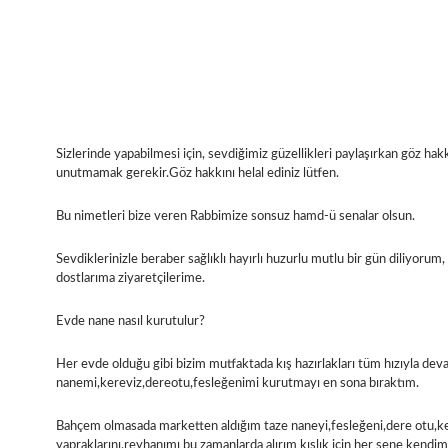
Sizlerinde yapabilmesi için, sevdiğimiz güzellikleri paylaşırkan göz hakk
unutmamak gerekir.Göz hakkını helal ediniz lütfen.
Bu nimetleri bize veren Rabbimize sonsuz hamd-ü senalar olsun.
Sevdiklerinizle beraber sağlıklı hayırlı huzurlu mutlu bir gün diliyorum
dostlarıma ziyaretçilerime.
Evde nane nasıl kurutulur?
Her evde olduğu gibi bizim mutfaktada kış hazırlakları tüm hızıyla deva
nanemi,kereviz,dereotu,fesleğenimi kurutmayı en sona bıraktım.
Bahçem olmasada marketten aldığım taze naneyi,fesleğeni,dere otu,k
yapraklarını,reyhanımı bu zamanlarda alırım kışlık için her sene kendi