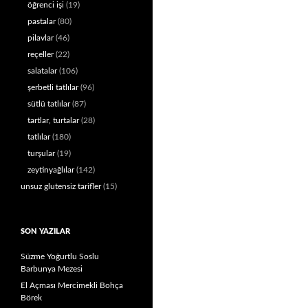
öğrenci işi
(19)
pastalar
(80)
pilavlar
(46)
reçeller
(22)
salatalar
(106)
şerbetli tatlılar
(96)
sütlü tatlılar
(87)
tartlar, turtalar
(28)
tatlılar
(180)
turşular
(19)
zeytinyağlılar
(142)
unsuz glutensiz tarifler
(15)
SON YAZILAR
Süzme Yoğurtlu Soslu
Barbunya Mezesi
El Açması Mercimekli Bohça
Börek