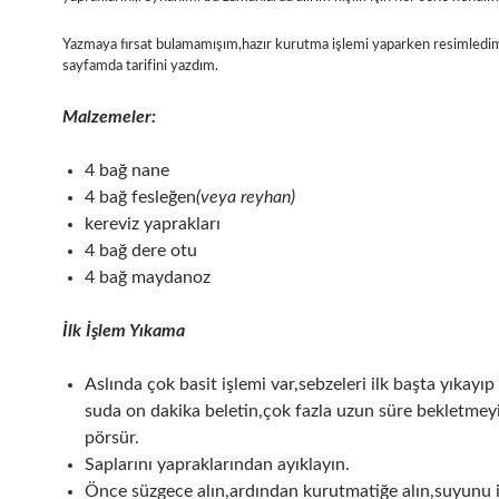
Yazmaya fırsat bulamamışım,hazır kurutma işlemi yaparken resimledi
sayfamda tarifini yazdım.
Malzemeler:
4 bağ nane
4 bağ fesleğen
(veya reyhan)
kereviz yaprakları
4 bağ dere otu
4 bağ maydanoz
İlk İşlem Yıkama
Aslında çok basit işlemi var,sebzeleri ilk başta yıkayıp
suda on dakika beletin,çok fazla uzun süre bekletmeyi
pörsür.
Saplarını yapraklarından ayıklayın.
Önce süzgece alın,ardından kurutmatiğe alın,suyunu 