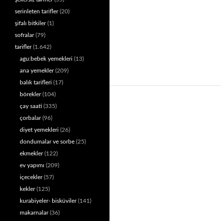
serinleten tarifler
(20)
şifalı bitkiler
(1)
sofralar
(79)
tarifler
(1.642)
agu:bebek yemekleri
(13)
ana yemekler
(209)
balık tarifleri
(17)
börekler
(104)
çay saati
(335)
çorbalar
(96)
diyet yemekleri
(26)
dondumalar ve sorbe
(25)
ekmekler
(122)
ev yapımı
(209)
içecekler
(57)
kekler
(125)
kurabiyeler- bisküviler
(141)
makarnalar
(36)