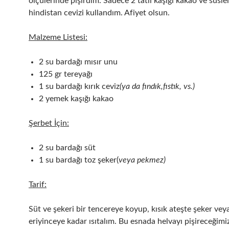
ölçülerinde pişirdim. Sadece 2 tatlı kaşığı kakao ve süsle
hindistan cevizi kullandım. Afiyet olsun.
Malzeme Listesi:
2 su bardağı mısır unu
125 gr tereyağı
1 su bardağı kırık ceviz
(ya da fındık,fıstık, vs.)
2 yemek kaşığı kakao
Şerbet İçin:
2 su bardağı süt
1 su bardağı toz şeker(
veya pekmez)
Tarif:
Süt ve şekeri bir tencereye koyup, kısık ateşte şeker ve
eriyinceye kadar ısıtalım. Bu esnada helvayı pişireceğim