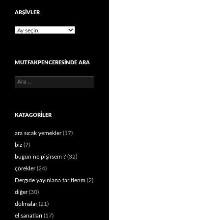
ARŞIVLER
Arşivler
MUTFAKPENCERESINDE ARA
Arama:
KATAGORILER
ara sıcak yemekler
(17)
biz
(7)
bugün ne pişirsem ?
(32)
çörekler
(24)
Dergide yayınlana tariflerim
(2)
diğer
(30)
dolmalar
(21)
el sanatları
(17)