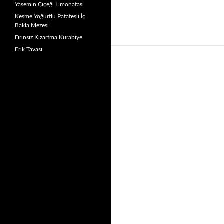
Yasemin Çiçeği Limonatası
Kesme Yoğurtlu Patatesli İç
Bakla Mezesi
Fırınsız Kızartma Kurabiye
Erik Tavası