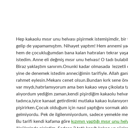
Hep kakaolu mısır unu helvası pişirmek istemişimdir, bir
gelip de yapamamıştım. Nihayet yaptım! Hem annemi y
hem de çocukluğumdan bana kalan hatıraları tekrar ya
istedim. Anne eli değmiş mısır unu helvası! O tadı bulabi
Biraz yaklaştım sanırım.Onunki kadar olmasada lezzetli
yine de denemek istedim anneciğimin tarifiyle. Allah gan
rahmet eylesin.Mekanı cenet olsun.Bundan kırk sene ön
var mıydı,hatırlamıyorum ama ben kakao veya çikolata t
alıyordum yediğim zaman,kendi pişirdiğim kakaolu helva
tadınca,iyice kanaat getirdimki mutlaka kakao kulanıyo
pişirirken.Çocuk olduğum için nasıl yaptığını sormak akl
gelmiyordu. Pek de ilgilenmiyordum, sadece yemekle m
Bu tarifi kendi kafama göre
kızımın yaptığı mısır unu hel