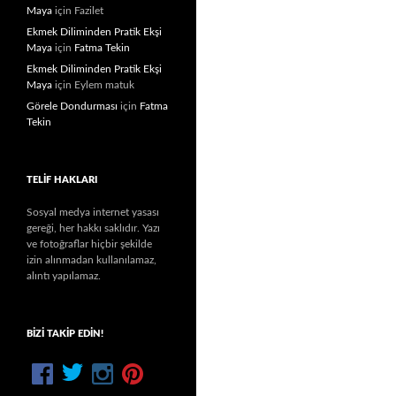
Maya
için
Fazilet
Ekmek Diliminden Pratik Ekşi
Maya
için
Fatma Tekin
Ekmek Diliminden Pratik Ekşi
Maya
için
Eylem matuk
Görele Dondurması
için
Fatma
Tekin
TELIF HAKLARI
Sosyal medya internet yasası
gereği, her hakkı saklıdır. Yazı
ve fotoğraflar hiçbir şekilde
izin alınmadan kullanılamaz,
alıntı yapılamaz.
BIZI TAKIP EDIN!