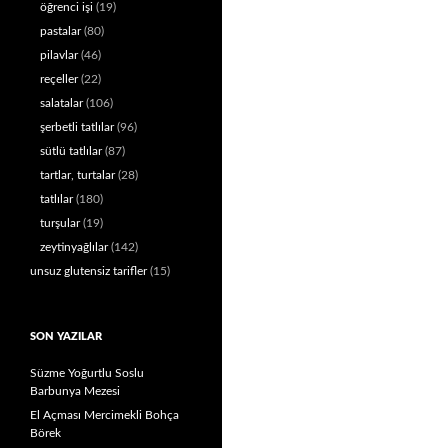
öğrenci işi
(19)
pastalar
(80)
pilavlar
(46)
reçeller
(22)
salatalar
(106)
şerbetli tatlılar
(96)
sütlü tatlılar
(87)
tartlar, turtalar
(28)
tatlılar
(180)
turşular
(19)
zeytinyağlılar
(142)
unsuz glutensiz tarifler
(15)
SON YAZILAR
Süzme Yoğurtlu Soslu
Barbunya Mezesi
El Açması Mercimekli Bohça
Börek