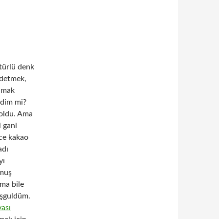
 türlü denk
adetmek,
şamak
ldim mi?
 oldu. Ama
i gani
ce kakao
adı
yı
rmuş
ıma bile
eşguldüm.
vası