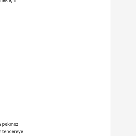
mek için
ya pekmez
iz tencereye