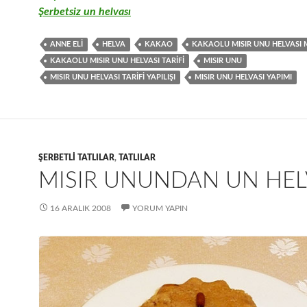
Şerbetsiz un helvası
ANNE ELI
HELVA
KAKAO
KAKAOLU MISIR UNU HELVASI 
KAKAOLU MISIR UNU HELVASI TARIFI
MISIR UNU
MISIR UNU HELVASI TARIFI YAPILIŞI
MISIR UNU HELVASI YAPIMI
ŞERBETLI TATLILAR
,
TATLILAR
MISIR UNUNDAN UN HEL
16 ARALIK 2008
YORUM YAPIN