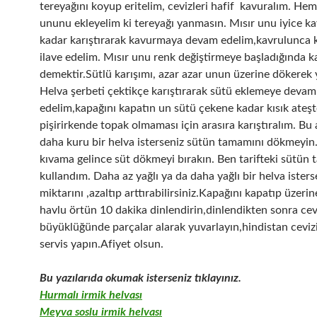
tereyağını koyup eritelim, cevizleri hafif kavuralım. Hem
ununu ekleyelim ki tereyağı yanmasın. Mısır unu iyice k
kadar karıştırarak kavurmaya devam edelim,kavrulunca
ilave edelim. Mısır unu renk değiştirmeye başladığında 
demektir.Sütlü karışımı, azar azar unun üzerine dökerek 
Helva şerbeti çektikçe karıştırarak sütü eklemeye devam
edelim,kapağını kapatın un sütü çekene kadar kısık ateşt
pişirirkende topak olmaması için arasıra karıştıralım. B
daha kuru bir helva isterseniz sütün tamamını dökmeyin. 
kıvama gelince süt dökmeyi bırakın. Ben tarifteki sütün
kullandım. Daha az yağlı ya da daha yağlı bir helva isters
miktarını ,azaltıp arttırabilirsiniz.Kapağını kapatıp üzerin
havlu örtün 10 dakika dinlendirin,dinlendikten sonra cev
büyüklüğünde parçalar alarak yuvarlayın,hindistan cevizi
servis yapın.Afiyet olsun.
Bu yazılarıda okumak isterseniz tıklayınız.
Hurmalı irmik helvası
Meyva soslu irmik helvası