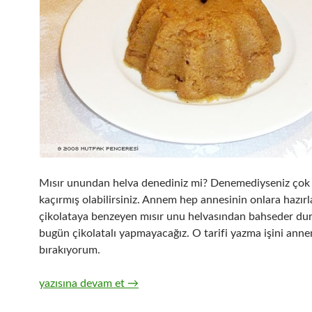
Mısır unundan helva denediniz mi? Denemediyseniz çok
kaçırmış olabilirsiniz. Annem hep annesinin onlara hazırl
çikolataya benzeyen mısır unu helvasından bahseder dur
bugün çikolatalı yapmayacağız. O tarifi yazma işini ann
bırakıyorum.
Mısır Unundan Un Helvası
yazısına devam et
→