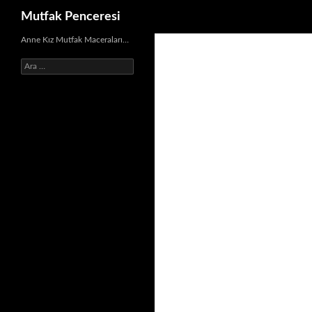
Ara
Mutfak Penceresi
İçeriğe
Anne Kız Mutfak Maceraları…
atla
Arama: