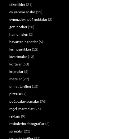
etkinlikler
(21)
ev yapımı soslar
(12)
evimizdeki püf noktalar
(2)
gezi notları
(10)
hamur işleri
(5)
hayattan haberler
(6)
kış hazırlıkları
(12)
kızartmalar
(13)
köfteler
(53)
kremalar
(5)
mezeler
(27)
omlet tarifleri
(15)
pizzalar
(7)
poğaçalar-açmalar
(76)
reçel-marmelat
(25)
reklam
(9)
resimlerim-fotograflar
(2)
sarmalar
(21)
şekersiz tarifler
(55)