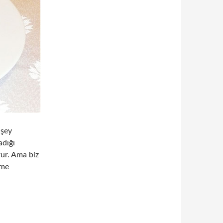
 şey
adığı
ur. Ama biz
eme