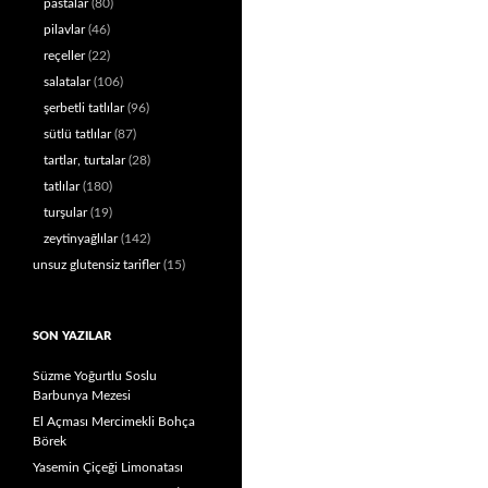
pastalar
(80)
pilavlar
(46)
reçeller
(22)
salatalar
(106)
şerbetli tatlılar
(96)
sütlü tatlılar
(87)
tartlar, turtalar
(28)
tatlılar
(180)
turşular
(19)
zeytinyağlılar
(142)
unsuz glutensiz tarifler
(15)
SON YAZILAR
Süzme Yoğurtlu Soslu
Barbunya Mezesi
El Açması Mercimekli Bohça
Börek
Yasemin Çiçeği Limonatası