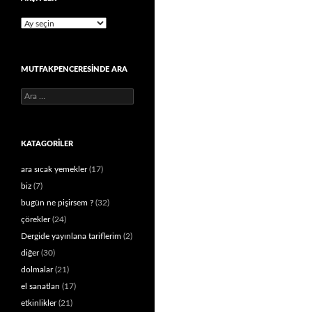
Arşivler
MUTFAKPENCERESINDE ARA
Arama:
KATAGORILER
ara sıcak yemekler
(17)
biz
(7)
bugün ne pişirsem ?
(32)
çörekler
(24)
Dergide yayınlana tariflerim
(2)
diğer
(30)
dolmalar
(21)
el sanatları
(17)
etkinlikler
(21)