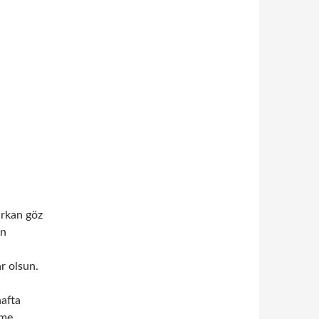
şırkan göz
en
r olsun.
hafta
ime.