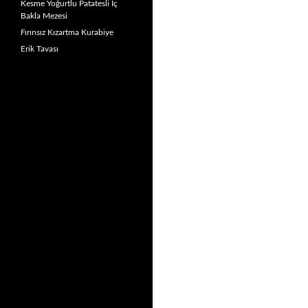
Kesme Yoğurtlu Patatesli İç
Bakla Mezesi
Fırınsız Kızartma Kurabiye
Erik Tavası