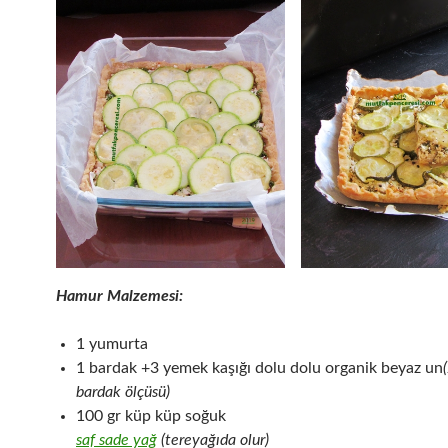
Hamur Malzemesi:
1 yumurta
1 bardak +3 yemek kaşığı dolu dolu organik beyaz un
bardak ölçüsü)
100 gr küp küp soğuk
saf sade yağ
(tereyağıda olur)