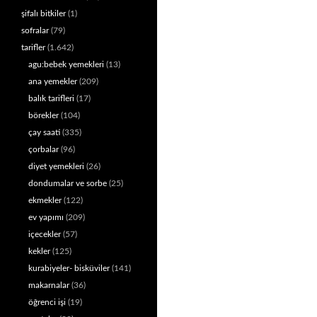
şifalı bitkiler
(1)
sofralar
(79)
tarifler
(1.642)
agu:bebek yemekleri
(13)
ana yemekler
(209)
balık tarifleri
(17)
börekler
(104)
çay saati
(335)
çorbalar
(96)
diyet yemekleri
(26)
dondumalar ve sorbe
(25)
ekmekler
(122)
ev yapımı
(209)
içecekler
(57)
kekler
(125)
kurabiyeler- bisküviler
(141)
makarnalar
(36)
öğrenci işi
(19)