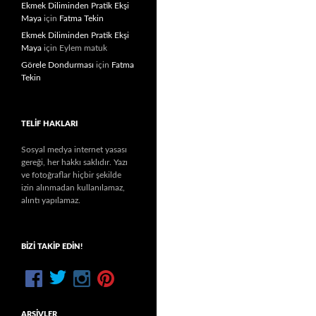
Ekmek Diliminden Pratik Ekşi
Maya
için
Fatma Tekin
Ekmek Diliminden Pratik Ekşi
Maya
için
Eylem matuk
Görele Dondurması
için
Fatma
Tekin
TELIF HAKLARI
Sosyal medya internet yasası
gereği, her hakkı saklıdır. Yazı
ve fotoğraflar hiçbir şekilde
izin alınmadan kullanılamaz,
alıntı yapılamaz.
BIZI TAKIP EDIN!
ARŞIVLER