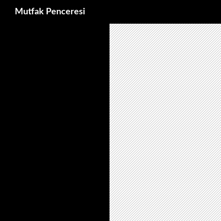
Ara
Mutfak Penceresi
İçeriğe
atla