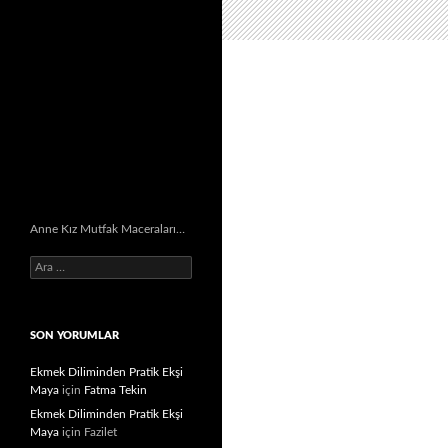
Anne Kız Mutfak Maceraları…
Arama:
SON YORUMLAR
Ekmek Diliminden Pratik Ekşi
Maya
için
Fatma Tekin
Ekmek Diliminden Pratik Ekşi
Maya
için
Fazilet