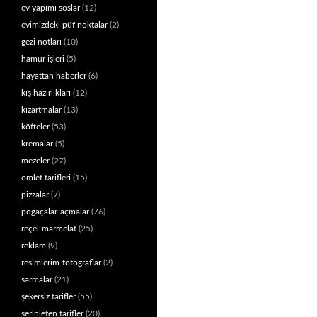
ev yapımı soslar
(12)
evimizdeki püf noktalar
(2)
gezi notları
(10)
hamur işleri
(5)
hayattan haberler
(6)
kış hazırlıkları
(12)
kızartmalar
(13)
köfteler
(53)
kremalar
(5)
mezeler
(27)
omlet tarifleri
(15)
pizzalar
(7)
poğaçalar-açmalar
(76)
reçel-marmelat
(25)
reklam
(9)
resimlerim-fotograflar
(2)
sarmalar
(21)
şekersiz tarifler
(55)
serinleten tarifler
(20)