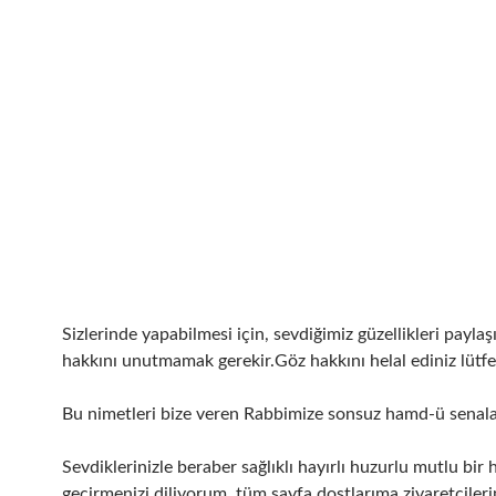
Sizlerinde yapabilmesi için, sevdiğimiz güzellikleri payla
hakkını unutmamak gerekir.Göz hakkını helal ediniz lütf
Bu nimetleri bize veren Rabbimize sonsuz hamd-ü senala
Sevdiklerinizle beraber sağlıklı hayırlı huzurlu mutlu bir 
geçirmenizi diliyorum, tüm sayfa dostlarıma ziyaretçiler