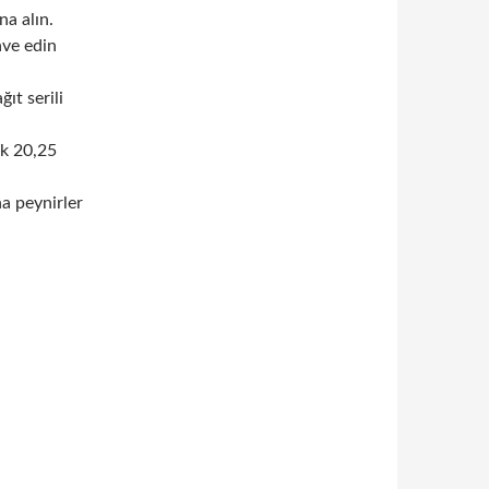
na alın.
lave edin
ıt serili
ık 20,25
ha peynirler