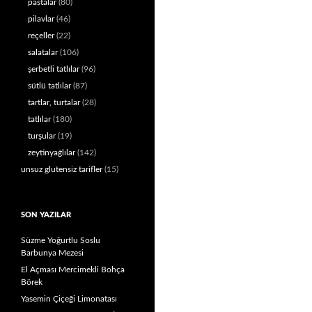
pastalar
(80)
pilavlar
(46)
reçeller
(22)
salatalar
(106)
şerbetli tatlılar
(96)
sütlü tatlılar
(87)
tartlar, turtalar
(28)
tatlılar
(180)
turşular
(19)
zeytinyağlılar
(142)
unsuz glutensiz tarifler
(15)
SON YAZILAR
Süzme Yoğurtlu Soslu
Barbunya Mezesi
El Açması Mercimekli Bohça
Börek
Yasemin Çiçeği Limonatası