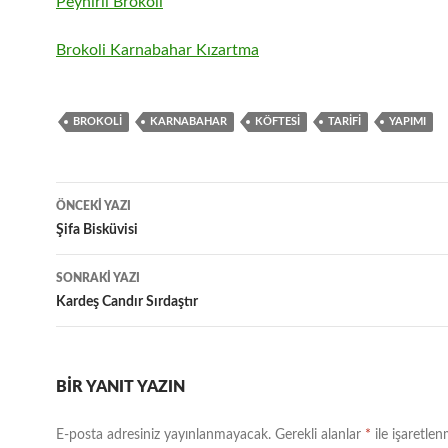
Peynirli Brokoli
Brokoli Karnabahar Kızartma
BROKOLI
KARNABAHAR
KÖFTESI
TARIFI
YAPIMI
Yazı
ÖNCEKI YAZI
dolaşımı
Şifa Bisküvisi
SONRAKI YAZI
Kardeş Candır Sırdaştır
BIR YANIT YAZIN
E-posta adresiniz yayınlanmayacak.
Gerekli alanlar
*
ile işaretlen