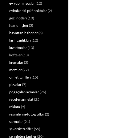
ev yapımı soslar
(12)
evimizdeki püf noktalar
(2)
gezi notları
(10)
hamur işleri
(5)
hayattan haberler
(6)
kış hazırlıkları
(12)
kızartmalar
(13)
köfteler
(53)
kremalar
(5)
mezeler
(27)
omlet tarifleri
(15)
pizzalar
(7)
poğaçalar-açmalar
(76)
reçel-marmelat
(25)
reklam
(9)
resimlerim-fotograflar
(2)
sarmalar
(21)
şekersiz tarifler
(55)
serinleten tarifler
(20)