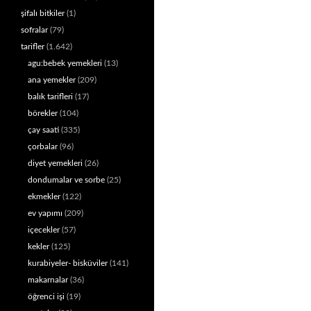
şifalı bitkiler
(1)
sofralar
(79)
tarifler
(1.642)
agu:bebek yemekleri
(13)
ana yemekler
(209)
balık tarifleri
(17)
börekler
(104)
çay saati
(335)
çorbalar
(96)
diyet yemekleri
(26)
dondumalar ve sorbe
(25)
ekmekler
(122)
ev yapımı
(209)
içecekler
(57)
kekler
(125)
kurabiyeler- bisküviler
(141)
makarnalar
(36)
öğrenci işi
(19)