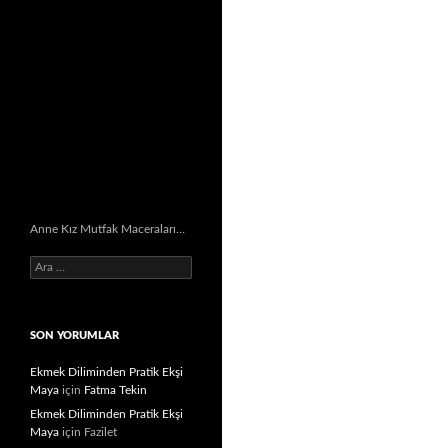
Anne Kız Mutfak Maceraları…
Arama:
SON YORUMLAR
Ekmek Diliminden Pratik Ekşi
Maya
için
Fatma Tekin
Ekmek Diliminden Pratik Ekşi
Maya
için
Fazilet