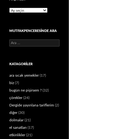
Arşivler
MUTFAKPENCERESINDE ARA
Arama:
KATAGORILER
ara sıcak yemekler
(17)
biz
(7)
bugün ne pişirsem ?
(32)
çörekler
(24)
Dergide yayınlana tariflerim
(2)
diğer
(30)
dolmalar
(21)
el sanatları
(17)
etkinlikler
(21)