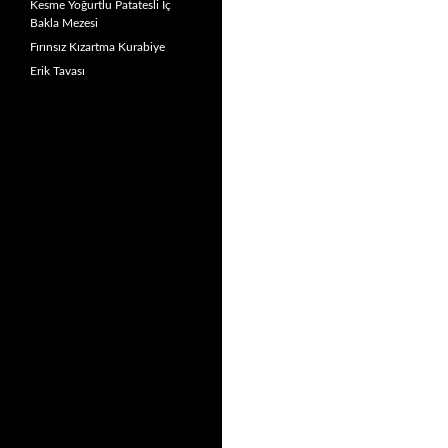
Kesme Yoğurtlu Patatesli İç
Bakla Mezesi
Fırınsız Kızartma Kurabiye
Erik Tavası