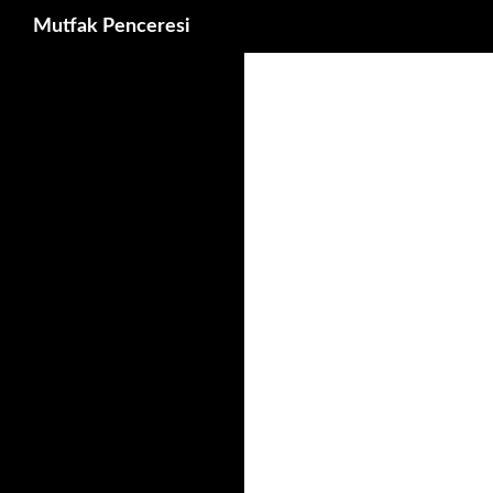
Ara
Mutfak Penceresi
İçeriğe
atla