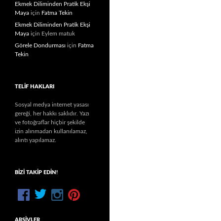
Ekmek Diliminden Pratik Ekşi
Maya
için
Fatma Tekin
Ekmek Diliminden Pratik Ekşi
Maya
için
Eylem matuk
Görele Dondurması
için
Fatma
Tekin
TELIF HAKLARI
Sosyal medya internet yasası
gereği, her hakkı saklıdır. Yazı
ve fotoğraflar hiçbir şekilde
izin alınmadan kullanılamaz,
alıntı yapılamaz.
BIZI TAKIP EDIN!
ARŞIVLER