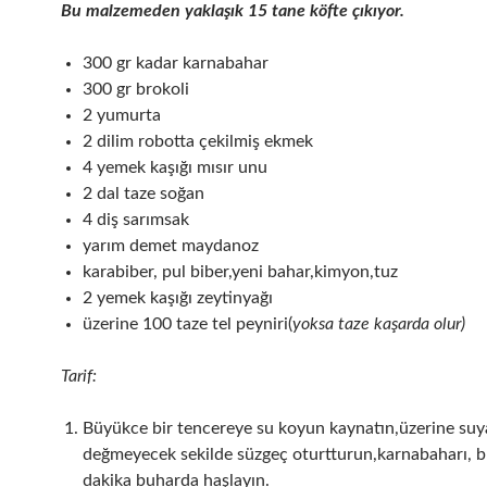
Bu malzemeden yaklaşık 15 tane köfte çıkıyor.
300 gr kadar karnabahar
300 gr brokoli
2 yumurta
2 dilim robotta çekilmiş ekmek
4 yemek kaşığı mısır unu
2 dal taze soğan
4 diş sarımsak
yarım demet maydanoz
karabiber, pul biber,yeni bahar,kimyon,tuz
2 yemek kaşığı zeytinyağı
üzerine 100 taze tel peyniri(
yoksa taze kaşarda olur)
Tarif:
Büyükce bir tencereye su koyun kaynatın,üzerine suy
değmeyecek sekilde süzgeç oturtturun,karnabaharı, b
dakika buharda haşlayın.