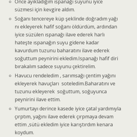
Önce ayıkladığım ıspanağı suyunu iyice
süzmesi için kevgire aldım.
Soğanı tencereye küp şeklinde doğradım yağı
nı ekleyerek hafif soğanı öldürdüm, ardından
iyice süzülen ıspanağı ilave ederek harlı
hateşte ıspanağın suyu gidene kadar
kavurdum tuzunu baharatını ilave ederek
soğuttum peynirini ekledim.Ispanağı hafif diri
bırakalım sadece suyunu çektirelim.
Havucu rendeledim , sarımsağı çentim yağını
ekleyerek havuçları soteledim.Baharatını ve
tuzunu ekleyerek soğuttum, soğuyunca
peynirini ilave ettim.
Yumurtayı derince kasede iyice çatal yardımıyla
çırptım, yağını ilave ederek çırpmaya devam
ettim ,sütü ekledim iyice karıştırdım kenara
koydum.