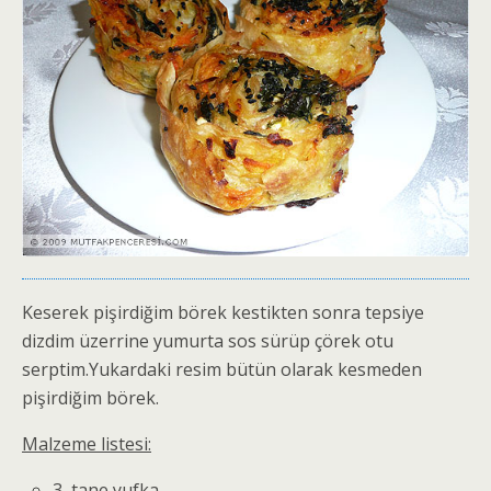
Keserek pişirdiğim börek kestikten sonra tepsiye
dizdim üzerrine yumurta sos sürüp çörek otu
serptim.Yukardaki resim bütün olarak kesmeden
pişirdiğim börek.
Malzeme listesi:
3 tane yufka