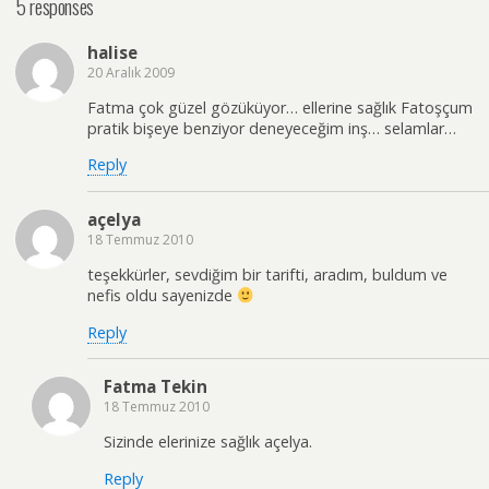
5 responses
halise
20 Aralık 2009
Fatma çok güzel gözüküyor… ellerine sağlık Fatoşçum
pratik bişeye benziyor deneyeceğim inş… selamlar…
Reply
açelya
18 Temmuz 2010
teşekkürler, sevdiğim bir tarifti, aradım, buldum ve
nefis oldu sayenizde
Reply
Fatma Tekin
18 Temmuz 2010
Sizinde elerinize sağlık açelya.
Reply