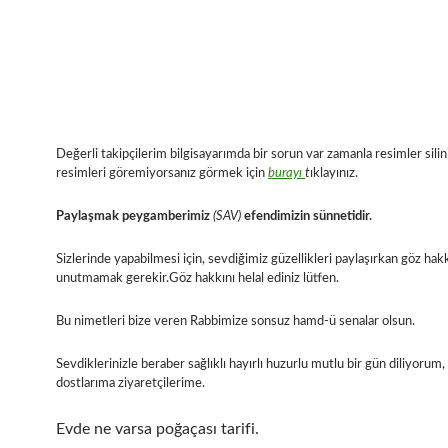
Değerli takipçilerim bilgisayarımda bir sorun var zamanla resimler silin
resimleri göremiyorsanız görmek için
burayı
t
ıklayınız.
Paylaşmak peygamberimiz
(SAV)
efendimizin sünnetidir.
Sizlerinde yapabilmesi için, sevdiğimiz güzellikleri paylaşırkan göz hakk
unutmamak gerekir.Göz hakkını helal ediniz lütfen.
Bu nimetleri bize veren Rabbimize sonsuz hamd-ü senalar olsun.
Sevdiklerinizle beraber sağlıklı hayırlı huzurlu mutlu bir gün diliyorum
dostlarıma ziyaretçilerime.
Evde ne varsa poğaçası tarifi.