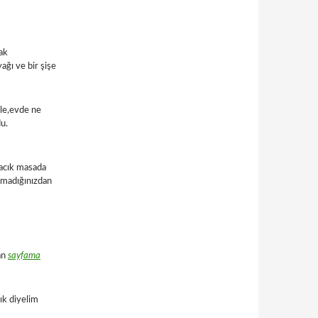
ak
ğı ve bir şişe
yle,evde ne
du.
ıcacık masada
ummadığınızdan
an
sayfama
lık diyelim