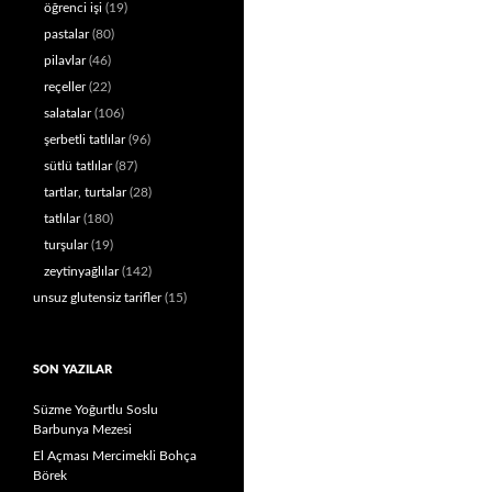
öğrenci işi
(19)
pastalar
(80)
pilavlar
(46)
reçeller
(22)
salatalar
(106)
şerbetli tatlılar
(96)
sütlü tatlılar
(87)
tartlar, turtalar
(28)
tatlılar
(180)
turşular
(19)
zeytinyağlılar
(142)
unsuz glutensiz tarifler
(15)
SON YAZILAR
Süzme Yoğurtlu Soslu
Barbunya Mezesi
El Açması Mercimekli Bohça
Börek