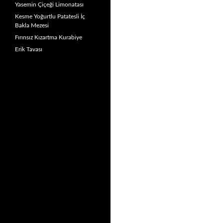
Yasemin Çiçeği Limonatası
Kesme Yoğurtlu Patatesli İç
Bakla Mezesi
Fırınsız Kızartma Kurabiye
Erik Tavası