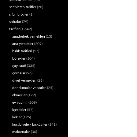
serinleten tarifler
(20)
şifalı bitkiler
(1)
sofralar
(79)
tarifler
(1.642)
agu:bebek yemekleri
(13)
ana yemekler
(209)
balık tarifleri
(17)
börekler
(104)
çay saati
(335)
çorbalar
(96)
diyet yemekleri
(26)
dondumalar ve sorbe
(25)
ekmekler
(122)
ev yapımı
(209)
içecekler
(57)
kekler
(125)
kurabiyeler- bisküviler
(141)
makarnalar
(36)