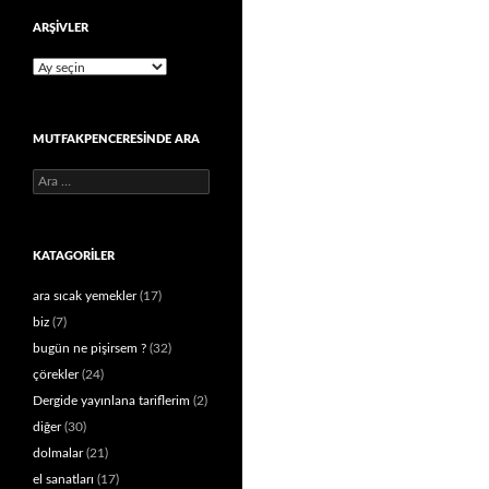
ARŞIVLER
Arşivler
MUTFAKPENCERESINDE ARA
Arama:
KATAGORILER
ara sıcak yemekler
(17)
biz
(7)
bugün ne pişirsem ?
(32)
çörekler
(24)
Dergide yayınlana tariflerim
(2)
diğer
(30)
dolmalar
(21)
el sanatları
(17)