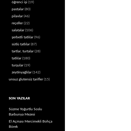
öğrenci işi
(19)
pastalar
(80)
pilavlar
(46)
reçeller
(22)
salatalar
(106)
şerbetli tatlılar
(96)
sütlü tatlılar
(87)
tartlar, turtalar
(28)
tatlılar
(180)
turşular
(19)
zeytinyağlılar
(142)
unsuz glutensiz tarifler
(15)
SON YAZILAR
Süzme Yoğurtlu Soslu
Barbunya Mezesi
El Açması Mercimekli Bohça
Börek