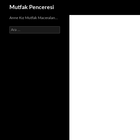
Ara
Mutfak Penceresi
İçeriğe
Anne Kız Mutfak Maceraları…
atla
Arama: