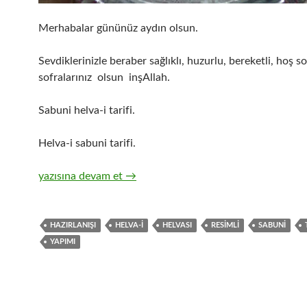
Merhabalar gününüz aydın olsun.
Sevdiklerinizle beraber sağlıklı, huzurlu, bereketli, hoş s
sofralarınız olsun inşAllah.
Sabuni helva-i tarifi.
Helva-i sabuni tarifi.
Sabuni Helva-i
yazısına devam et
→
HAZIRLANIŞI
HELVA-I
HELVASI
RESIMLI
SABUNI
YAPIMI