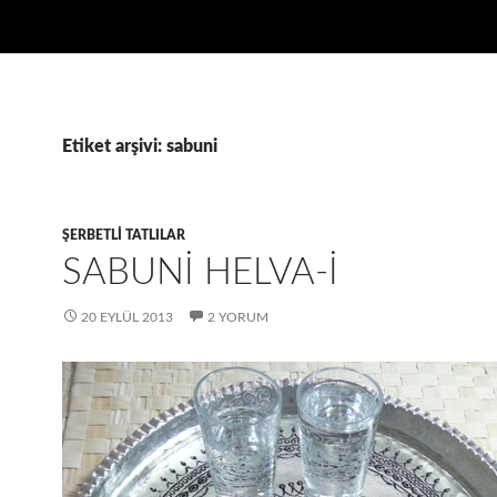
Etiket arşivi: sabuni
ŞERBETLI TATLILAR
SABUNI HELVA-I
20 EYLÜL 2013
2 YORUM