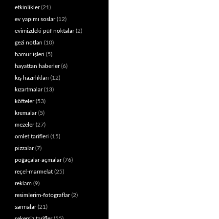
etkinlikler
(21)
ev yapımı soslar
(12)
evimizdeki püf noktalar
(2)
gezi notları
(10)
hamur işleri
(5)
hayattan haberler
(6)
kış hazırlıkları
(12)
kızartmalar
(13)
köfteler
(53)
kremalar
(5)
mezeler
(27)
omlet tarifleri
(15)
pizzalar
(7)
poğaçalar-açmalar
(76)
reçel-marmelat
(25)
reklam
(9)
resimlerim-fotograflar
(2)
sarmalar
(21)
şekersiz tarifler
(55)