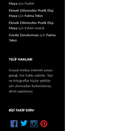
Maya
için
Fazilet
Ekmek Diliminden Pratik Ekşi
Maya
için
Fatma Tekin
Ekmek Diliminden Pratik Ekşi
Maya
için
Eylem matuk
Görele Dondurması
için
Fatma
Tekin
TELIF HAKLARI
Sosyal medya internet yasası
gereği, her hakkı saklıdır. Yazı
ve fotoğraflar hiçbir şekilde
izin alınmadan kullanılamaz,
alıntı yapılamaz.
BIZI TAKIP EDIN!