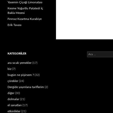
Yasemin Çiçeği Limonatası
Kesme Yoğurtlu Patatesli İç
Bakla Mezesi
Fırınsız Kızartma Kurabiye
Erik Tavası
Arama:
KATEGORILER
ara sıcak yemekler
(17)
biz
(7)
bugün ne pişirsem ?
(32)
çörekler
(24)
Dergide yayınlana tariflerim
(2)
diğer
(30)
dolmalar
(21)
el sanatları
(17)
etkinlikler
(21)