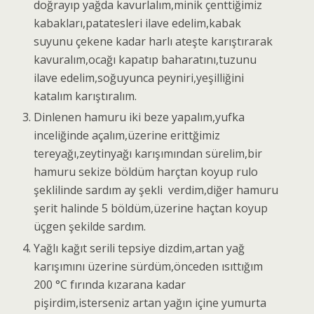
doğrayıp yağda kavurlalım,minik çenttiğimiz
kabakları,patatesleri ilave edelim,kabak
suyunu çekene kadar harlı ateşte karıştırarak
kavuralım,ocağı kapatıp baharatını,tuzunu
ilave edelim,soğuyunca peyniri,yeşilliğini
katalım karıştıralım.
Dinlenen hamuru iki beze yapalım,yufka
inceliğinde açalım,üzerine erittğimiz
tereyağı,zeytinyağı karışımından sürelim,bir
hamuru sekize böldüm harçtan koyup rulo
şeklilinde sardım ay şekli verdim,diğer hamuru
şerit halinde 5 böldüm,üzerine haçtan koyup
üçgen şekilde sardım.
Yağlı kağıt serili tepsiye dizdim,artan yağ
karışımını üzerine sürdüm,önceden ısıttığım
200 °C fırında kızarana kadar
pişirdim,isterseniz artan yağın içine yumurta