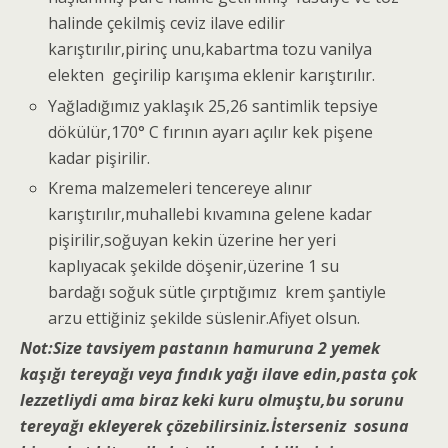
halinde çekilmiş ceviz ilave edilir
karıştırılır,pirinç unu,kabartma tozu vanilya
elekten geçirilip karışıma eklenir karıştırılır.
Yağladığımız yaklaşık 25,26 santimlik tepsiye
dökülür,170° C fırının ayarı açılır kek pişene
kadar pişirilir.
Krema malzemeleri tencereye alınır
karıştırılır,muhallebi kıvamına gelene kadar
pişirilir,soğuyan kekin üzerine her yeri
kaplıyacak şekilde döşenir,üzerine 1 su
bardağı soğuk sütle çırptığımız krem şantiyle
arzu ettiğiniz şekilde süslenir.Afiyet olsun.
Not:Size tavsiyem pastanın hamuruna 2 yemek
kaşığı tereyağı veya fındık yağı ilave edin,pasta çok
lezzetliydi ama biraz keki kuru olmuştu,bu sorunu
tereyağı ekleyerek çözebilirsiniz.İsterseniz sosuna