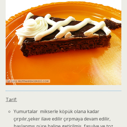
Tarif:
Yumurtalar mikserle köpük olana kadar
çırpılır,şeker ilave edilir çırpmaya devam edilir,
haşlanmış püre haline getirilmiş fasulye ve toz