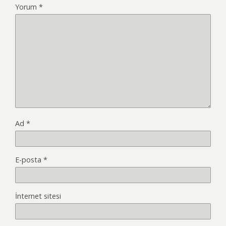
Yorum
*
Ad
*
E-posta
*
İnternet sitesi