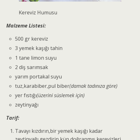
Kereviz Humusu
Malzeme Listesi:
500 gr kereviz
3 yemek kaşığı tahin
1 tane limon suyu
2 diş sarımsak
yarım portakal suyu
tuz,karabiber,pul biber
(damak tadınıza göre)
yer fıstığı
(üzerini süslemek için)
zeytinyağı
Tarif:
Tavayı kızdırın,bir yemek kaşığı kadar
zeytinyağı gezdirin,küp doğranmış kerevizleri