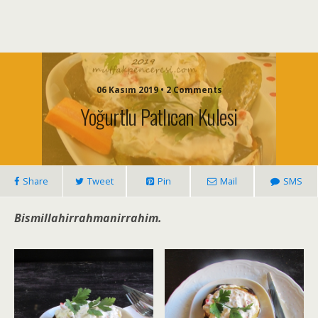
06 Kasım 2019 • 2 Comments
Yoğurtlu Patlıcan Kulesi
Share
Tweet
Pin
Mail
SMS
Bismillahirrahmanirrahim.