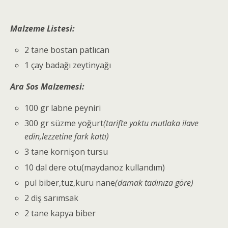
Malzeme Listesi:
2 tane bostan patlıcan
1 çay badağı zeytinyağı
Ara Sos Malzemesi:
100 gr labne peyniri
300 gr süzme yoğurt
(tarifte yoktu mutlaka ilave
edin,lezzetine fark kattı)
3 tane kornişon tursu
10 dal dere otu(maydanoz kullandım)
pul biber,tuz,kuru nane
(damak tadınıza göre)
2 diş sarımsak
2 tane kapya biber