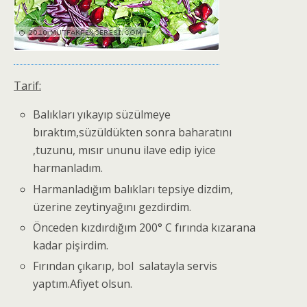
Tarif:
Balıkları yıkayıp süzülmeye
bıraktım,süzüldükten sonra baharatını
,tuzunu, mısır ununu ilave edip iyice
harmanladım.
Harmanladığım balıkları tepsiye dizdim,
üzerine zeytinyağını gezdirdim.
Önceden kızdırdığım 200° C fırında kızarana
kadar pişirdim.
Fırından çıkarıp, bol salatayla servis
yaptım.Afiyet olsun.