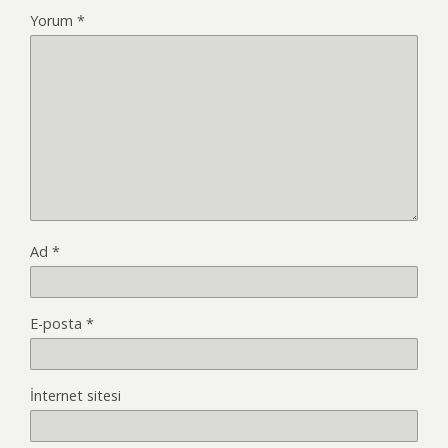
Yorum
*
Ad
*
E-posta
*
İnternet sitesi