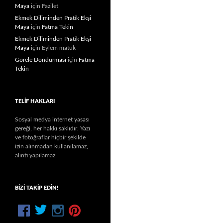
Maya
için
Fazilet
Ekmek Diliminden Pratik Ekşi
Maya
için
Fatma Tekin
Ekmek Diliminden Pratik Ekşi
Maya
için
Eylem matuk
Görele Dondurması
için
Fatma
Tekin
TELIF HAKLARI
Sosyal medya internet yasası
gereği, her hakkı saklıdır. Yazı
ve fotoğraflar hiçbir şekilde
izin alınmadan kullanılamaz,
alıntı yapılamaz.
BIZI TAKIP EDIN!