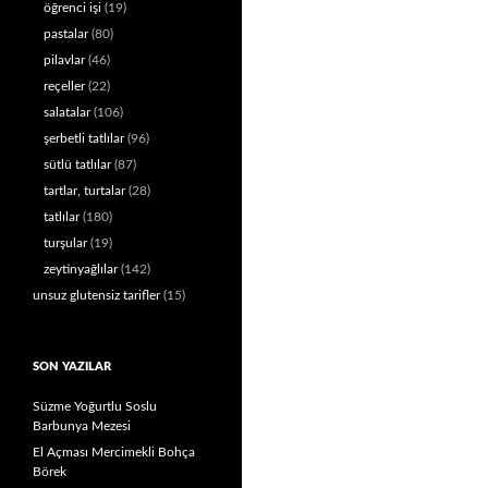
öğrenci işi
(19)
pastalar
(80)
pilavlar
(46)
reçeller
(22)
salatalar
(106)
şerbetli tatlılar
(96)
sütlü tatlılar
(87)
tartlar, turtalar
(28)
tatlılar
(180)
turşular
(19)
zeytinyağlılar
(142)
unsuz glutensiz tarifler
(15)
SON YAZILAR
Süzme Yoğurtlu Soslu
Barbunya Mezesi
El Açması Mercimekli Bohça
Börek