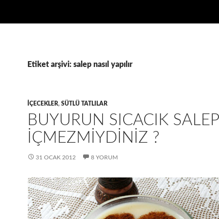
Etiket arşivi: salep nasıl yapılır
IÇECEKLER
,
SÜTLÜ TATLILAR
BUYURUN SICACIK SALEP
İÇMEZMIYDINIZ ?
31 OCAK 2012
8 YORUM