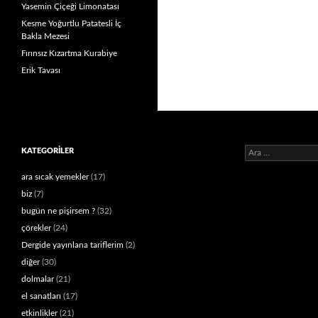
Yasemin Çiçeği Limonatası
Kesme Yoğurtlu Patatesli İç
Bakla Mezesi
Fırınsız Kızartma Kurabiye
Erik Tavası
Arama:
KATEGORILER
ara sıcak yemekler
(17)
biz
(7)
bugün ne pişirsem ?
(32)
çörekler
(24)
Dergide yayınlana tariflerim
(2)
diğer
(30)
dolmalar
(21)
el sanatları
(17)
etkinlikler
(21)