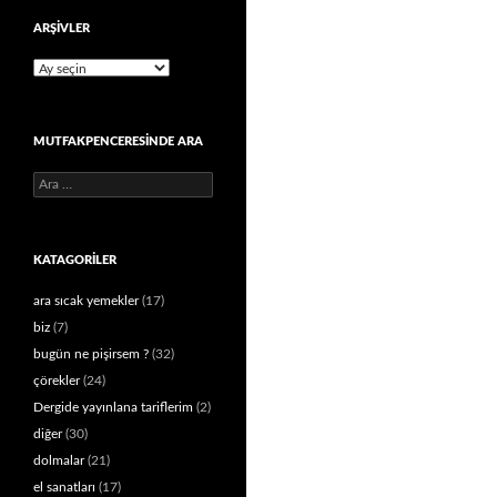
ARŞIVLER
Arşivler
MUTFAKPENCERESINDE ARA
Arama:
KATAGORILER
ara sıcak yemekler
(17)
biz
(7)
bugün ne pişirsem ?
(32)
çörekler
(24)
Dergide yayınlana tariflerim
(2)
diğer
(30)
dolmalar
(21)
el sanatları
(17)