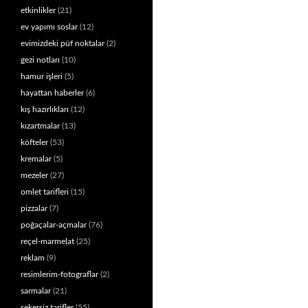
etkinlikler
(21)
ev yapımı soslar
(12)
evimizdeki püf noktalar
(2)
gezi notları
(10)
hamur işleri
(5)
hayattan haberler
(6)
kış hazırlıkları
(12)
kızartmalar
(13)
köfteler
(53)
kremalar
(5)
mezeler
(27)
omlet tarifleri
(15)
pizzalar
(7)
poğaçalar-açmalar
(76)
reçel-marmelat
(25)
reklam
(9)
resimlerim-fotograflar
(2)
sarmalar
(21)
şekersiz tarifler
(55)