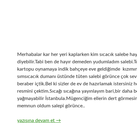
Merhabalar kar her yeri kaplarken kim sıcacık salebe hay
diyebilir.Tabi ben de hayır demeden yudumladım salebi.
kartopu oynamaya indik bahçeye eve geldiğimde kızımın 
sımsıcacık dumanı üstünde tüten salebi görünce çok sev
beraber içtik.Bel ki sizler de ev de hazırlamak istersiniz
resmini çektim.Sıcağı sıcağına yayınlayım bari,bir daha b
yağmayabilir İstanbula.Mügenciğim ellerin dert görmesi
memnun oldum salepi görünce..
Buyurun Sıcacık Salep İçmezmiydiniz ?
yazısına devam et
→