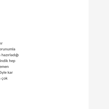
ır
Torunumla
hazırladığı
indik hep
 hemen
öyle kar
n çok