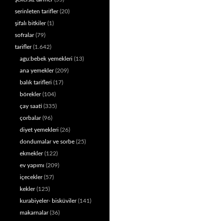
serinleten tarifler
(20)
şifalı bitkiler
(1)
sofralar
(79)
tarifler
(1.642)
agu:bebek yemekleri
(13)
ana yemekler
(209)
balık tarifleri
(17)
börekler
(104)
çay saati
(335)
çorbalar
(96)
diyet yemekleri
(26)
dondumalar ve sorbe
(25)
ekmekler
(122)
ev yapımı
(209)
içecekler
(57)
kekler
(125)
kurabiyeler- bisküviler
(141)
makarnalar
(36)