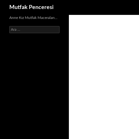
Ara
Mutfak Penceresi
İçeriğe
Anne Kız Mutfak Maceraları…
atla
Arama: