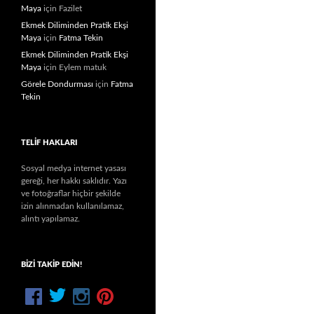
Maya
için
Fazilet
Ekmek Diliminden Pratik Ekşi
Maya
için
Fatma Tekin
Ekmek Diliminden Pratik Ekşi
Maya
için
Eylem matuk
Görele Dondurması
için
Fatma
Tekin
TELIF HAKLARI
Sosyal medya internet yasası
gereği, her hakkı saklıdır. Yazı
ve fotoğraflar hiçbir şekilde
izin alınmadan kullanılamaz,
alıntı yapılamaz.
BIZI TAKIP EDIN!