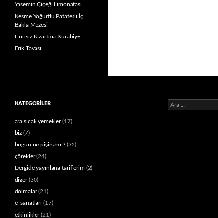
Yasemin Çiçeği Limonatası
Kesme Yoğurtlu Patatesli İç
Bakla Mezesi
Fırınsız Kızartma Kurabiye
Erik Tavası
Arama:
KATEGORILER
ara sıcak yemekler
(17)
biz
(7)
bugün ne pişirsem ?
(32)
çörekler
(24)
Dergide yayınlana tariflerim
(2)
diğer
(30)
dolmalar
(21)
el sanatları
(17)
etkinlikler
(21)