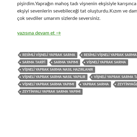
pişirdim.Yaprağın mahoş tadı vişnenin ekşisiyle karışınc
ekşiyi sevenlerin sevebileceği tat oluşturdu.Kızım ve d
çok sevdiler umarım sizlerde seversiniz.
Vişneli Asma Yaprağı Sarması
yazısına devam et
→
RESIMLI VIŞNELI YAPRAK SARMA
RESIMLI VIŞNELI YAPRAK SARMA 
SARMA TARIFI
SARMA YAPIMI
VIŞNELI YAPRAK SARMA
VIŞNELI YAPRAK SARMA NASIL HAZIRLANIR
VIŞNELI YAPRAK SARMA NASIL YAPILIR
VIŞNELI YAPRAK SARMA TA
VIŞNELI YAPRAK SARMA YAPIMI
YAPRAK SARMA
ZEYTINYAĞ
ZEYTINYALI YAPRAK SARMA YAPIMI