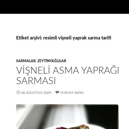
Etiket arşivi: resimli vişneli yaprak sarma tarifi
SARMALAR
,
ZEYTINYAĞLILAR
VIŞNELI ASMA YAPRAĞI
SARMASI
08 AĞUSTOS 2009
YORUM YAPIN