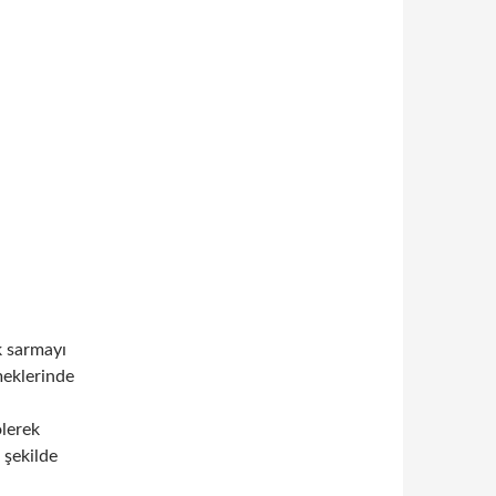
k sarmayı
meklerinde
ölerek
 şekilde