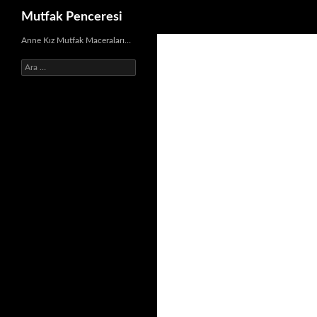
Ara
Mutfak Penceresi
İçeriğe
Anne Kız Mutfak Maceraları…
atla
Arama: