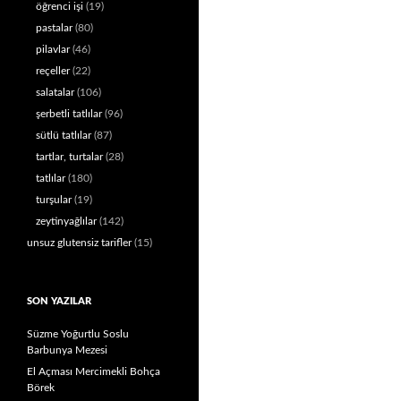
öğrenci işi
(19)
pastalar
(80)
pilavlar
(46)
reçeller
(22)
salatalar
(106)
şerbetli tatlılar
(96)
sütlü tatlılar
(87)
tartlar, turtalar
(28)
tatlılar
(180)
turşular
(19)
zeytinyağlılar
(142)
unsuz glutensiz tarifler
(15)
SON YAZILAR
Süzme Yoğurtlu Soslu
Barbunya Mezesi
El Açması Mercimekli Bohça
Börek