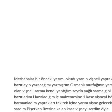
Merhabalar bir önceki yazımı okuduysanın vişneli yapra
hazırlayıp yazacağımı yazmıştım.Osmanlı mutfağının ye
olan vişneli sarma kendi yaptığım zeytin yağlı sarma gibi
hazırladım.Hazırladığım iç malzemesine 1 kase vişneyi b
harmanladım yaprakları tek tek içine yarım vişne gelecek
sardım.Pişerken üzerine kalan kase vişneyi serdim öyle