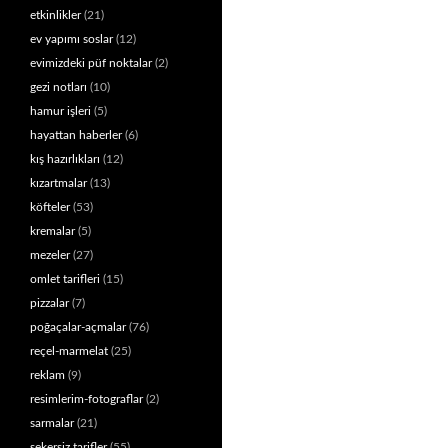
etkinlikler
(21)
ev yapımı soslar
(12)
evimizdeki püf noktalar
(2)
gezi notları
(10)
hamur işleri
(5)
hayattan haberler
(6)
kış hazırlıkları
(12)
kızartmalar
(13)
köfteler
(53)
kremalar
(5)
mezeler
(27)
omlet tarifleri
(15)
pizzalar
(7)
poğaçalar-açmalar
(76)
reçel-marmelat
(25)
reklam
(9)
resimlerim-fotograflar
(2)
sarmalar
(21)
şekersiz tarifler
(55)