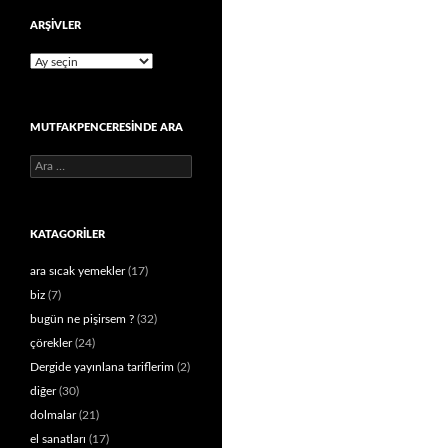
ARŞIVLER
Arşivler
MUTFAKPENCERESINDE ARA
Arama:
KATAGORILER
ara sıcak yemekler
(17)
biz
(7)
bugün ne pişirsem ?
(32)
çörekler
(24)
Dergide yayınlana tariflerim
(2)
diğer
(30)
dolmalar
(21)
el sanatları
(17)