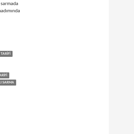
a sarmada
amadımında
TARIFI
RIFI
LI SARMA