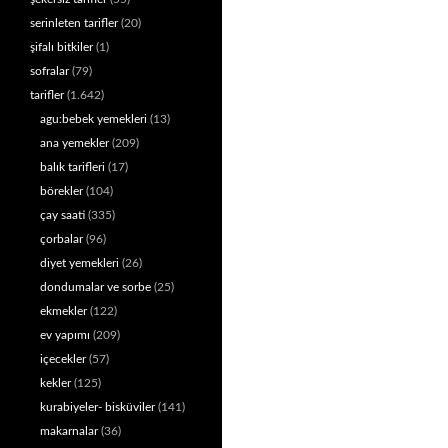
serinleten tarifler
(20)
şifalı bitkiler
(1)
sofralar
(79)
tarifler
(1.642)
agu:bebek yemekleri
(13)
ana yemekler
(209)
balık tarifleri
(17)
börekler
(104)
çay saati
(335)
çorbalar
(96)
diyet yemekleri
(26)
dondumalar ve sorbe
(25)
ekmekler
(122)
ev yapımı
(209)
içecekler
(57)
kekler
(125)
kurabiyeler- bisküviler
(141)
makarnalar
(36)