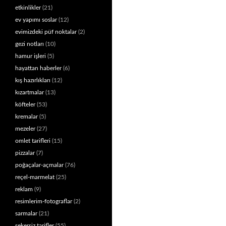
etkinlikler
(21)
ev yapımı soslar
(12)
evimizdeki püf noktalar
(2)
gezi notları
(10)
hamur işleri
(5)
hayattan haberler
(6)
kış hazırlıkları
(12)
kızartmalar
(13)
köfteler
(53)
kremalar
(5)
mezeler
(27)
omlet tarifleri
(15)
pizzalar
(7)
poğaçalar-açmalar
(76)
reçel-marmelat
(25)
reklam
(9)
resimlerim-fotograflar
(2)
sarmalar
(21)
şekersiz tarifler
(55)