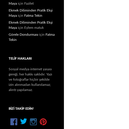
Maya
için
Fazilet
Ekmek Diliminden Pratik Ekşi
Maya
için
Fatma Tekin
Ekmek Diliminden Pratik Ekşi
Maya
için
Eylem matuk
Görele Dondurması
için
Fatma
Tekin
TELIF HAKLARI
Sosyal medya internet yasası
gereği, her hakkı saklıdır. Yazı
ve fotoğraflar hiçbir şekilde
izin alınmadan kullanılamaz,
alıntı yapılamaz.
BIZI TAKIP EDIN!