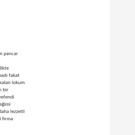
en pancar
likte
madı fakat
 kalan lokum
 bir
yefendi
ceğimi
daha lezzetli
 fırına