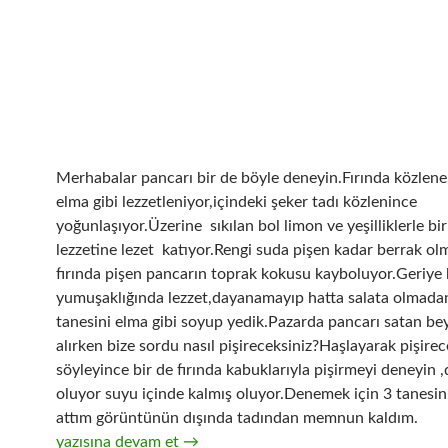
Merhabalar pancarı bir de böyle deneyin.Fırında közlen
elma gibi lezzetleniyor,içindeki şeker tadı közlenince
yoğunlaşıyor.Üzerine sıkılan bol limon ve yeşilliklerle bir
lezzetine lezet katıyor.Rengi suda pişen kadar berrak ol
fırında pişen pancarın toprak kokusu kayboluyor.Geriye
yumuşaklığında lezzet,dayanamayıp hatta salata olmadan
tanesini elma gibi soyup yedik.Pazarda pancarı satan be
alırken bize sordu nasıl pişireceksiniz?Haşlayarak pişire
söyleyince bir de fırında kabuklarıyla pişirmeyi deneyin ,
oluyor suyu içinde kalmış oluyor.Denemek için 3 tanesini
attım görüntünün dışında tadından memnun kaldım.
Fırında Pişmiş Pancar Salatası
yazısına devam et
→