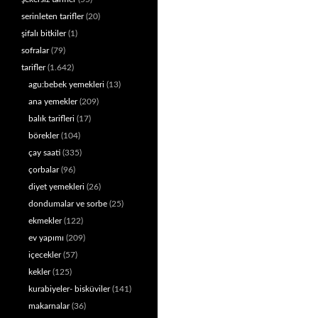
serinleten tarifler
(20)
şifalı bitkiler
(1)
sofralar
(79)
tarifler
(1.642)
agu:bebek yemekleri
(13)
ana yemekler
(209)
balık tarifleri
(17)
börekler
(104)
çay saati
(335)
çorbalar
(96)
diyet yemekleri
(26)
dondumalar ve sorbe
(25)
ekmekler
(122)
ev yapımı
(209)
içecekler
(57)
kekler
(125)
kurabiyeler- bisküviler
(141)
makarnalar
(36)