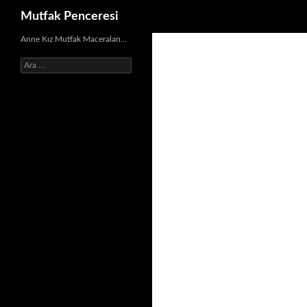
Ara
Mutfak Penceresi
İçeriğe
Anne Kız Mutfak Maceraları…
atla
Arama: