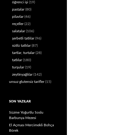
öğrenci işi
(19)
pastalar
(80)
pilavlar
(46)
reçeller
(22)
salatalar
(106)
şerbetli tatlılar
(96)
sütlü tatlılar
(87)
tartlar, turtalar
(28)
tatlılar
(180)
turşular
(19)
zeytinyağlılar
(142)
unsuz glutensiz tarifler
(15)
SON YAZILAR
Süzme Yoğurtlu Soslu
Barbunya Mezesi
El Açması Mercimekli Bohça
Börek