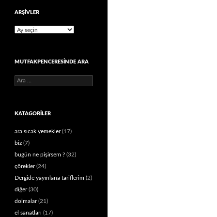
ARŞIVLER
Arşivler
MUTFAKPENCERESINDE ARA
Arama:
KATAGORILER
ara sıcak yemekler
(17)
biz
(7)
bugün ne pişirsem ?
(32)
çörekler
(24)
Dergide yayınlana tariflerim
(2)
diğer
(30)
dolmalar
(21)
el sanatları
(17)