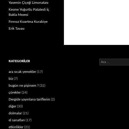
Yasemin Çiçeği Limonatası
Kesme Yoğurtlu Patatesli İç
Bakla Mezesi
Fırınsız Kızartma Kurabiye
Erik Tavası
Arama:
KATEGORILER
ara sıcak yemekler
(17)
biz
(7)
bugün ne pişirsem ?
(32)
çörekler
(24)
Dergide yayınlana tariflerim
(2)
diğer
(30)
dolmalar
(21)
el sanatları
(17)
etkinlikler
(21)