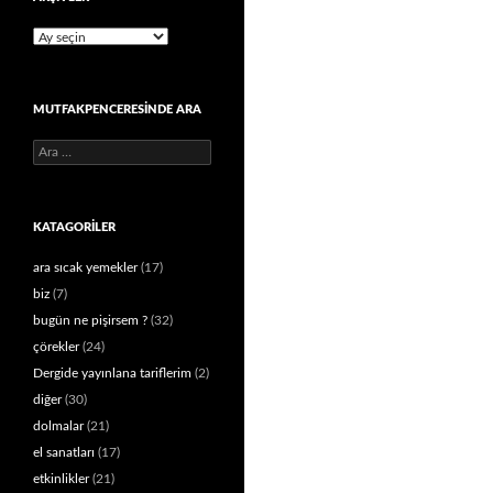
Arşivler
MUTFAKPENCERESINDE ARA
Arama:
KATAGORILER
ara sıcak yemekler
(17)
biz
(7)
bugün ne pişirsem ?
(32)
çörekler
(24)
Dergide yayınlana tariflerim
(2)
diğer
(30)
dolmalar
(21)
el sanatları
(17)
etkinlikler
(21)