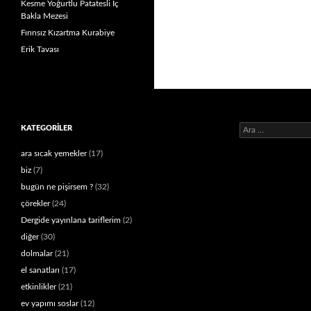
Kesme Yoğurtlu Patatesli İç
Bakla Mezesi
Fırınsız Kızartma Kurabiye
Erik Tavası
Arama:
KATEGORILER
ara sıcak yemekler
(17)
biz
(7)
bugün ne pişirsem ?
(32)
çörekler
(24)
Dergide yayınlana tariflerim
(2)
diğer
(30)
dolmalar
(21)
el sanatları
(17)
etkinlikler
(21)
ev yapımı soslar
(12)