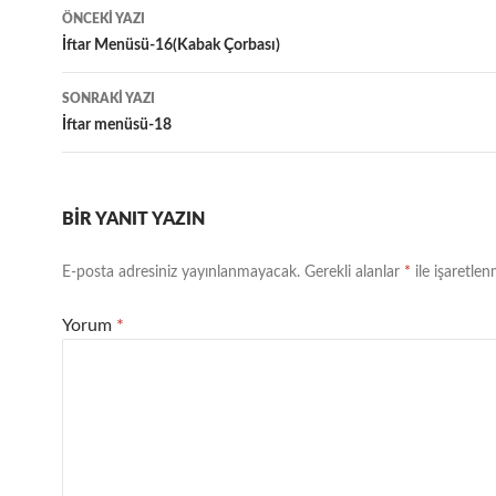
Yazı
ÖNCEKI YAZI
dolaşımı
İftar Menüsü-16(Kabak Çorbası)
SONRAKI YAZI
İftar menüsü-18
BIR YANIT YAZIN
E-posta adresiniz yayınlanmayacak.
Gerekli alanlar
*
ile işaretlen
Yorum
*