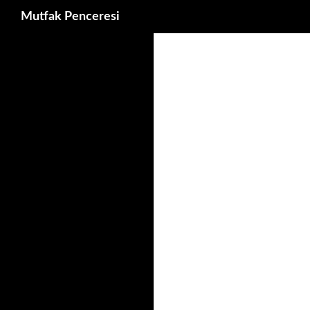
Ara
Mutfak Penceresi
İçeriğe
atla