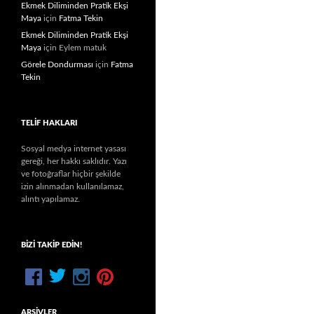
Ekmek Diliminden Pratik Ekşi
Maya
için
Fatma Tekin
Ekmek Diliminden Pratik Ekşi
Maya
için
Eylem matuk
Görele Dondurması
için
Fatma
Tekin
TELIF HAKLARI
Sosyal medya internet yasası
gereği, her hakkı saklıdır. Yazı
ve fotoğraflar hiçbir şekilde
izin alınmadan kullanılamaz,
alıntı yapılamaz.
BIZI TAKIP EDIN!
ARŞIVLER