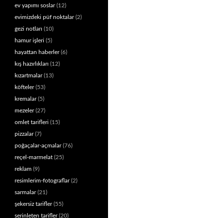
ev yapımı soslar
(12)
evimizdeki püf noktalar
(2)
gezi notları
(10)
hamur işleri
(5)
hayattan haberler
(6)
kış hazırlıkları
(12)
kızartmalar
(13)
köfteler
(53)
kremalar
(5)
mezeler
(27)
omlet tarifleri
(15)
pizzalar
(7)
poğaçalar-açmalar
(76)
reçel-marmelat
(25)
reklam
(9)
resimlerim-fotograflar
(2)
sarmalar
(21)
şekersiz tarifler
(55)
serinleten tarifler
(20)