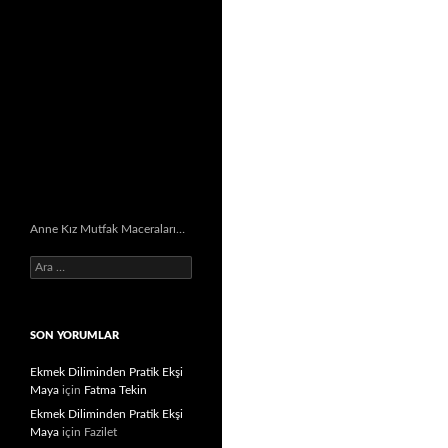
Anne Kız Mutfak Maceraları…
Arama:
SON YORUMLAR
Ekmek Diliminden Pratik Ekşi
Maya
için
Fatma Tekin
Ekmek Diliminden Pratik Ekşi
Maya
için
Fazilet