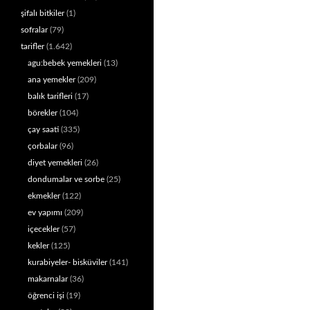
şifalı bitkiler
(1)
sofralar
(79)
tarifler
(1.642)
agu:bebek yemekleri
(13)
ana yemekler
(209)
balık tarifleri
(17)
börekler
(104)
çay saati
(335)
çorbalar
(96)
diyet yemekleri
(26)
dondumalar ve sorbe
(25)
ekmekler
(122)
ev yapımı
(209)
içecekler
(57)
kekler
(125)
kurabiyeler- bisküviler
(141)
makarnalar
(36)
öğrenci işi
(19)