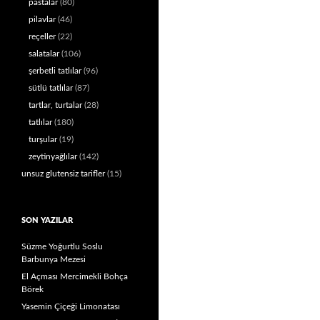
pastalar
(80)
pilavlar
(46)
reçeller
(22)
salatalar
(106)
şerbetli tatlılar
(96)
sütlü tatlılar
(87)
tartlar, turtalar
(28)
tatlılar
(180)
turşular
(19)
zeytinyağlılar
(142)
unsuz glutensiz tarifler
(15)
SON YAZILAR
Süzme Yoğurtlu Soslu
Barbunya Mezesi
El Açması Mercimekli Bohça
Börek
Yasemin Çiçeği Limonatası