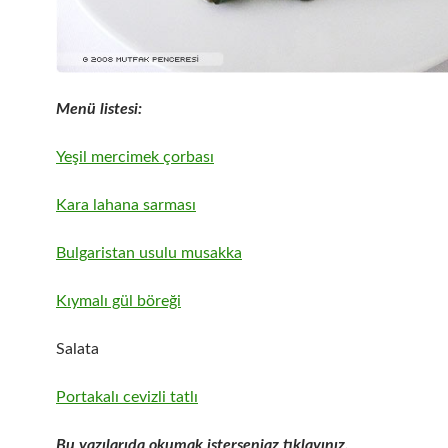
Menü listesi:
Yeşil mercimek çorbası
Kara lahana sarması
Bulgaristan usulu musakka
Kıymalı gül böreği
Salata
Portakalı cevizli tatlı
Bu yazılarıda okumak isterseniaz tıklayınız.