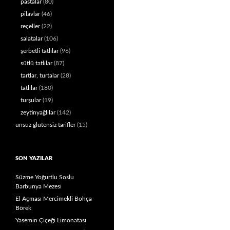
pastalar
(80)
pilavlar
(46)
reçeller
(22)
salatalar
(106)
şerbetli tatlılar
(96)
sütlü tatlılar
(87)
tartlar, turtalar
(28)
tatlılar
(180)
turşular
(19)
zeytinyağlılar
(142)
unsuz glutensiz tarifler
(15)
SON YAZILAR
Süzme Yoğurtlu Soslu
Barbunya Mezesi
El Açması Mercimekli Bohça
Börek
Yasemin Çiçeği Limonatası