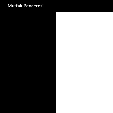
Ara
Mutfak Penceresi
İçeriğe
atla