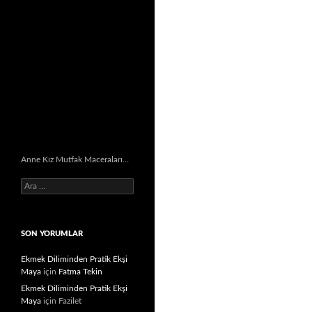
Anne Kız Mutfak Maceraları…
Arama:
SON YORUMLAR
Ekmek Diliminden Pratik Ekşi
Maya
için
Fatma Tekin
Ekmek Diliminden Pratik Ekşi
Maya
için
Fazilet