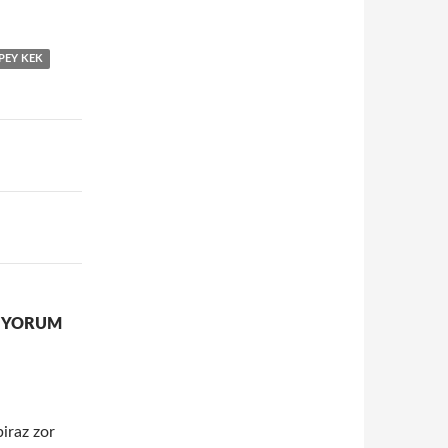
PEY KEK
2 YORUM
biraz zor