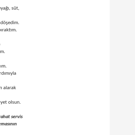
yağı, süt,
 döşedim.
bıraktım.
e
ım.
dım.
rdımıyla
n alarak
iyet olsun.
rahat servis
emasının