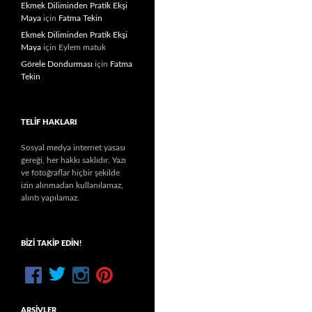
Ekmek Diliminden Pratik Ekşi
Maya
için
Fatma Tekin
Ekmek Diliminden Pratik Ekşi
Maya
için
Eylem matuk
Görele Dondurması
için
Fatma
Tekin
TELIF HAKLARI
Sosyal medya internet yasası
gereği, her hakkı saklıdır. Yazı
ve fotoğraflar hiçbir şekilde
izin alınmadan kullanılamaz,
alıntı yapılamaz.
BIZI TAKIP EDIN!
ARŞIVLER