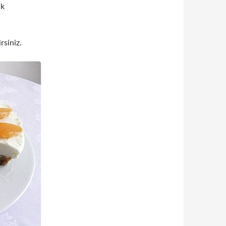
ik
rsiniz.