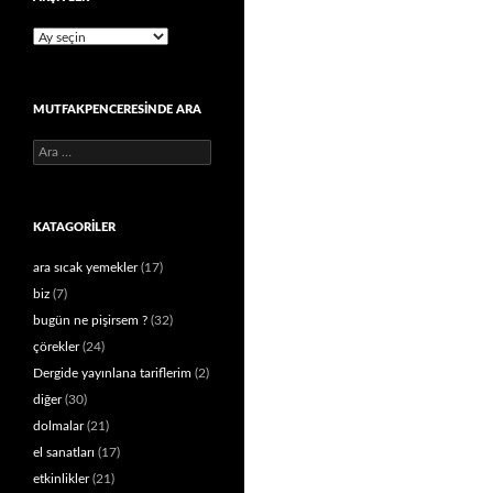
Arşivler
MUTFAKPENCERESINDE ARA
Arama:
KATAGORILER
ara sıcak yemekler
(17)
biz
(7)
bugün ne pişirsem ?
(32)
çörekler
(24)
Dergide yayınlana tariflerim
(2)
diğer
(30)
dolmalar
(21)
el sanatları
(17)
etkinlikler
(21)