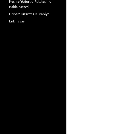
Kesme Yoğurtlu Patatesli İç
Bakla Mezesi
Fırınsız Kızartma Kurabiye
Erik Tavası