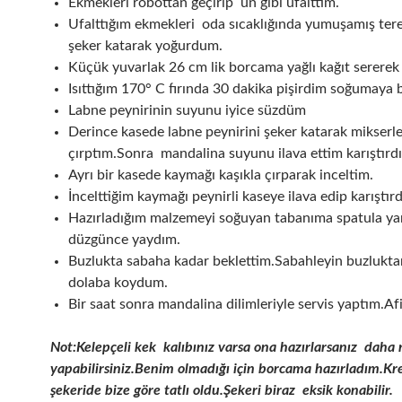
Ekmekleri robottan geçirip un gibi ufalttım.
Ufalttığım ekmekleri oda sıcaklığında yumuşamış tere
şeker katarak yoğurdum.
Küçük yuvarlak 26 cm lik borcama yağlı kağıt sererek
Isıttığım 170° C fırında 30 dakika pişirdim soğumaya 
Labne peynirinin suyunu iyice süzdüm
Derince kasede labne peynirini şeker katarak mikserl
çırptım.Sonra mandalina suyunu ilava ettim karıştırd
Ayrı bir kasede kaymağı kaşıkla çırparak inceltim.
İncelttiğim kaymağı peynirli kaseye ilava edip karıştır
Hazırladığım malzemeyi soğuyan tabanıma spatula ya
düzgünce yaydım.
Buzlukta sabaha kadar beklettim.Sabahleyin buzlukta
dolaba koydum.
Bir saat sonra mandalina dilimleriyle servis yaptım.Af
Not:Kelepçeli kek kalıbınız varsa ona hazırlarsanız daha 
yapabilirsiniz.Benim olmadığı için borcama hazırladım.Kr
şekeride bize göre tatlı oldu.Şekeri biraz eksik konabilir.