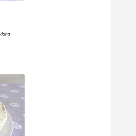
m
m daha