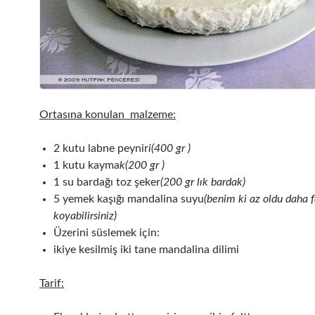
Ortasına konulan malzeme:
2 kutu labne peynir
i(400 gr )
1 kutu kayma
k(200 gr )
1 su bardağı toz şeker
(200 gr lık bardak)
5 yemek kaşığı mandalina suyu
(benim ki az oldu daha f
koyabilirsiniz)
Üzerini süslemek için:
ikiye kesilmiş iki tane mandalina dilimi
Tarif: