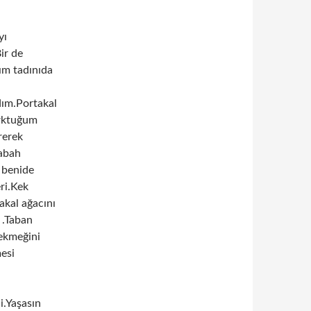
yı
ir de
ım tadınıda
dım.Portakal
orktuğum
rerek
sabah
 benide
ri.Kek
akal ağacını
 .Taban
ekmeğini
esi
i.Yaşasın