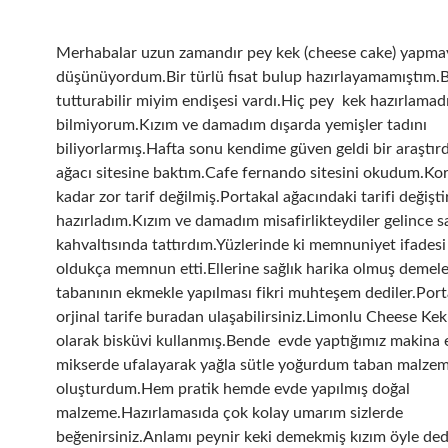
Merhabalar uzun zamandır pey kek (cheese cake) yapma
düşünüyordum.Bir türlü fısat bulup hazırlayamamıştım.B
tutturabilir miyim endişesi vardı.Hiç pey kek hazırlamad
bilmiyorum.Kızım ve damadım dışarda yemişler tadını
biliyorlarmış.Hafta sonu kendime güven geldi bir araştır
ağacı sitesine baktım.Cafe fernando sitesini okudum.K
kadar zor tarif değilmiş.Portakal ağacındaki tarifi değişti
hazırladım.Kızım ve damadım misafirlikteydiler gelince 
kahvaltısında tattırdım.Yüzlerinde ki memnuniyet ifadesi
oldukça memnun etti.Ellerine sağlık harika olmuş demele
tabanının ekmekle yapılması fikri muhteşem dediler.Port
orjinal tarife buradan ulaşabilirsiniz.Limonlu Cheese Kek
olarak bisküvi kullanmış.Bende evde yaptığımız makina 
mikserde ufalayarak yağla sütle yoğurdum taban malzem
oluşturdum.Hem pratik hemde evde yapılmış doğal
malzeme.Hazırlamasıda çok kolay umarım sizlerde
beğenirsiniz.Anlamı peynir keki demekmiş kızım öyle ded