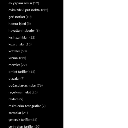
ev yapımı soslar
(12)
evimizdeki püf noktalar
(2)
gezi notları
(10)
hamur işleri
(5)
hayattan haberler
(6)
kış hazırlıkları
(12)
kızartmalar
(13)
köfteler
(53)
kremalar
(5)
mezeler
(27)
omlet tarifleri
(15)
pizzalar
(7)
poğaçalar-açmalar
(76)
reçel-marmelat
(25)
reklam
(9)
resimlerim-fotograflar
(2)
sarmalar
(21)
şekersiz tarifler
(55)
serinleten tarifler
(20)