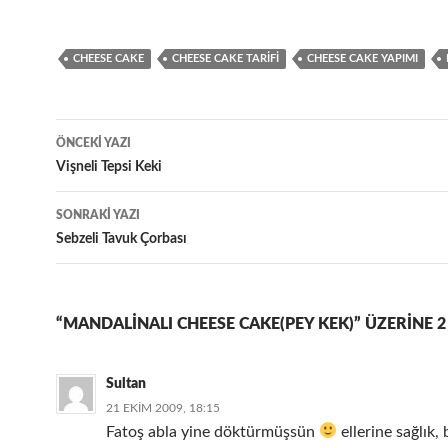
CHEESE CAKE
CHEESE CAKE TARIFI
CHEESE CAKE YAPIMI
Yazı
ÖNCEKI YAZI
dolaşımı
Vişneli Tepsi Keki
SONRAKI YAZI
Sebzeli Tavuk Çorbası
“MANDALINALI CHEESE CAKE(PEY KEK)” ÜZERINE 
Sultan
21 EKIM 2009, 18:15
Fatoş abla yine döktürmüşsün
ellerine sağlık, 