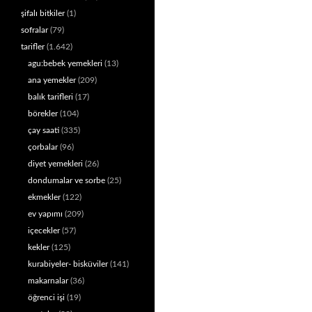
şifalı bitkiler
(1)
sofralar
(79)
tarifler
(1.642)
agu:bebek yemekleri
(13)
ana yemekler
(209)
balık tarifleri
(17)
börekler
(104)
çay saati
(335)
çorbalar
(96)
diyet yemekleri
(26)
dondumalar ve sorbe
(25)
ekmekler
(122)
ev yapımı
(209)
içecekler
(57)
kekler
(125)
kurabiyeler- bisküviler
(141)
makarnalar
(36)
öğrenci işi
(19)