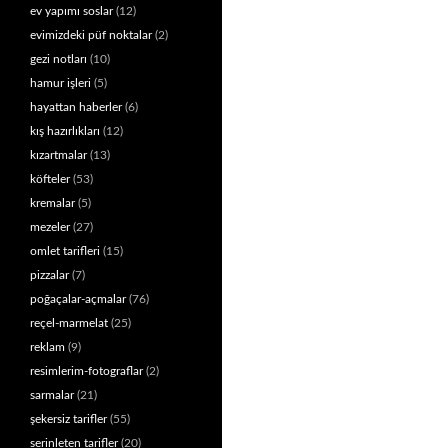
ev yapımı soslar
(12)
evimizdeki püf noktalar
(2)
gezi notları
(10)
hamur işleri
(5)
hayattan haberler
(6)
kış hazırlıkları
(12)
kızartmalar
(13)
köfteler
(53)
kremalar
(5)
mezeler
(27)
omlet tarifleri
(15)
pizzalar
(7)
poğaçalar-açmalar
(76)
reçel-marmelat
(25)
reklam
(9)
resimlerim-fotograflar
(2)
sarmalar
(21)
şekersiz tarifler
(55)
serinleten tarifler
(20)