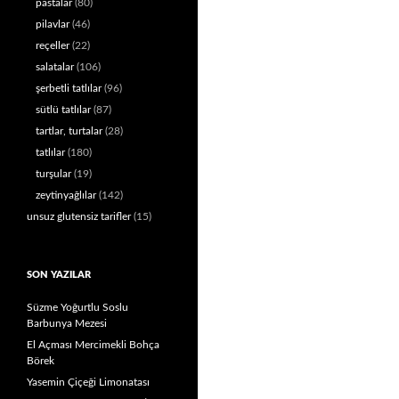
pastalar
(80)
pilavlar
(46)
reçeller
(22)
salatalar
(106)
şerbetli tatlılar
(96)
sütlü tatlılar
(87)
tartlar, turtalar
(28)
tatlılar
(180)
turşular
(19)
zeytinyağlılar
(142)
unsuz glutensiz tarifler
(15)
SON YAZILAR
Süzme Yoğurtlu Soslu
Barbunya Mezesi
El Açması Mercimekli Bohça
Börek
Yasemin Çiçeği Limonatası