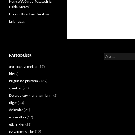
Kesme Yoğurtlu Patatesli İç
Bakla Mezesi
Fırınsız Kızartma Kurabiye
Erik Tavası
Arama:
KATEGORILER
ara sıcak yemekler
(17)
biz
(7)
bugün ne pişirsem ?
(32)
çörekler
(24)
Dergide yayınlana tariflerim
(2)
diğer
(30)
dolmalar
(21)
el sanatları
(17)
etkinlikler
(21)
ev yapımı soslar
(12)