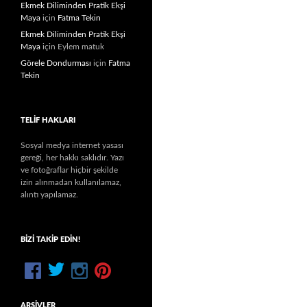
Ekmek Diliminden Pratik Ekşi
Maya
için
Fatma Tekin
Ekmek Diliminden Pratik Ekşi
Maya
için
Eylem matuk
Görele Dondurması
için
Fatma
Tekin
TELIF HAKLARI
Sosyal medya internet yasası
gereği, her hakkı saklıdır. Yazı
ve fotoğraflar hiçbir şekilde
izin alınmadan kullanılamaz,
alıntı yapılamaz.
BIZI TAKIP EDIN!
ARŞIVLER