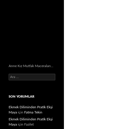
Anne Kız Mutfak Maceraları…
Arama:
SON YORUMLAR
Ekmek Diliminden Pratik Ekşi
Maya
için
Fatma Tekin
Ekmek Diliminden Pratik Ekşi
Maya
için
Fazilet