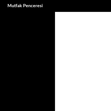
Ara
Mutfak Penceresi
İçeriğe
atla