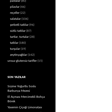
pastalar
(80)
pilavlar
(46)
reçeller
(22)
salatalar
(106)
şerbetli tatlılar
(96)
sütlü tatlılar
(87)
tartlar, turtalar
(28)
tatlılar
(180)
turşular
(19)
zeytinyağlılar
(142)
unsuz glutensiz tarifler
(15)
SON YAZILAR
Süzme Yoğurtlu Soslu
Barbunya Mezesi
El Açması Mercimekli Bohça
Börek
Yasemin Çiçeği Limonatası