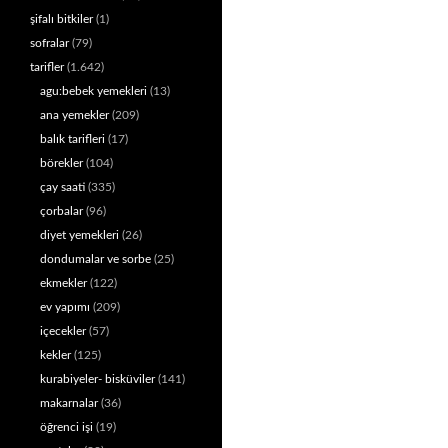
şifalı bitkiler
(1)
sofralar
(79)
tarifler
(1.642)
agu:bebek yemekleri
(13)
ana yemekler
(209)
balık tarifleri
(17)
börekler
(104)
çay saati
(335)
çorbalar
(96)
diyet yemekleri
(26)
dondumalar ve sorbe
(25)
ekmekler
(122)
ev yapımı
(209)
içecekler
(57)
kekler
(125)
kurabiyeler- bisküviler
(141)
makarnalar
(36)
öğrenci işi
(19)