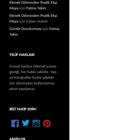
Ekmek Diliminden Pratik Ekşi
Maya
için
Fatma Tekin
Ekmek Diliminden Pratik Ekşi
Maya
için
Eylem matuk
Görele Dondurması
için
Fatma
Tekin
TELIF HAKLARI
Sosyal medya internet yasası
gereği, her hakkı saklıdır. Yazı
ve fotoğraflar hiçbir şekilde
izin alınmadan kullanılamaz,
alıntı yapılamaz.
BIZI TAKIP EDIN!
ARŞIVLER