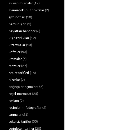
ev yapımı soslar
(12)
evimizdeki püf noktalar
(2)
gezi notları
(10)
hamur işleri
(5)
hayattan haberler
(6)
kış hazırlıkları
(12)
kızartmalar
(13)
köfteler
(53)
kremalar
(5)
mezeler
(27)
omlet tarifleri
(15)
pizzalar
(7)
poğaçalar-açmalar
(76)
reçel-marmelat
(25)
reklam
(9)
resimlerim-fotograflar
(2)
sarmalar
(21)
şekersiz tarifler
(55)
serinleten tarifler
(20)