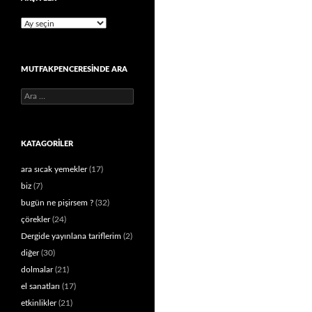
Arşivler
MUTFAKPENCERESINDE ARA
Arama:
KATAGORILER
ara sıcak yemekler
(17)
biz
(7)
bugün ne pişirsem ?
(32)
çörekler
(24)
Dergide yayınlana tariflerim
(2)
diğer
(30)
dolmalar
(21)
el sanatları
(17)
etkinlikler
(21)