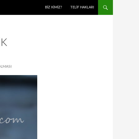
BIZ KIMIZ?
TELIF HAKLARI
UK
OLMASI