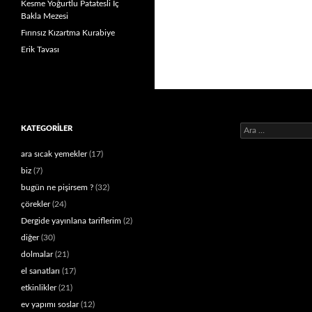
Kesme Yoğurtlu Patatesli İç
Bakla Mezesi
Fırınsız Kızartma Kurabiye
Erik Tavası
Arama:
KATEGORILER
ara sıcak yemekler
(17)
biz
(7)
bugün ne pişirsem ?
(32)
çörekler
(24)
Dergide yayınlana tariflerim
(2)
diğer
(30)
dolmalar
(21)
el sanatları
(17)
etkinlikler
(21)
ev yapımı soslar
(12)