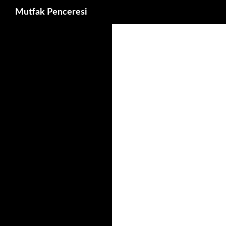
Ara
Mutfak Penceresi
İçeriğe
atla