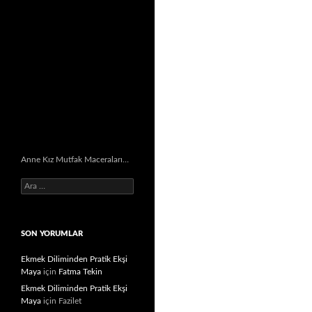
Anne Kız Mutfak Maceraları…
Arama:
SON YORUMLAR
Ekmek Diliminden Pratik Ekşi
Maya
için
Fatma Tekin
Ekmek Diliminden Pratik Ekşi
Maya
için
Fazilet