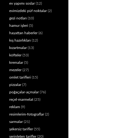
ev yapımı soslar
(12)
evimizdeki püf noktalar
(2)
gezi notları
(10)
hamur işleri
(5)
hayattan haberler
(6)
kış hazırlıkları
(12)
kızartmalar
(13)
köfteler
(53)
kremalar
(5)
mezeler
(27)
omlet tarifleri
(15)
pizzalar
(7)
poğaçalar-açmalar
(76)
reçel-marmelat
(25)
reklam
(9)
resimlerim-fotograflar
(2)
sarmalar
(21)
şekersiz tarifler
(55)
serinleten tarifler
(20)