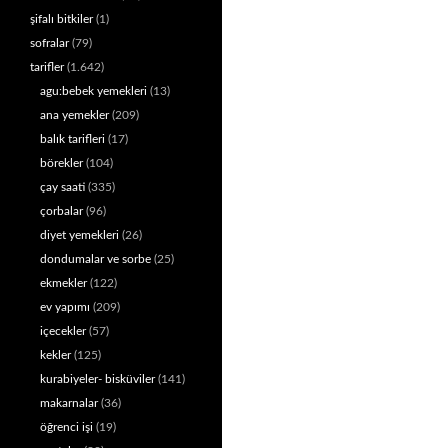
şifalı bitkiler
(1)
sofralar
(79)
tarifler
(1.642)
agu:bebek yemekleri
(13)
ana yemekler
(209)
balık tarifleri
(17)
börekler
(104)
çay saati
(335)
çorbalar
(96)
diyet yemekleri
(26)
dondumalar ve sorbe
(25)
ekmekler
(122)
ev yapımı
(209)
içecekler
(57)
kekler
(125)
kurabiyeler- bisküviler
(141)
makarnalar
(36)
öğrenci işi
(19)