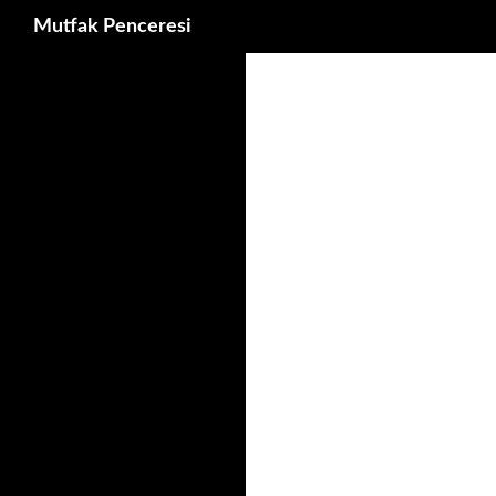
Ara
Mutfak Penceresi
İçeriğe
atla