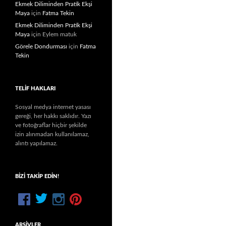
Ekmek Diliminden Pratik Ekşi
Maya
için
Fatma Tekin
Ekmek Diliminden Pratik Ekşi
Maya
için
Eylem matuk
Görele Dondurması
için
Fatma
Tekin
TELIF HAKLARI
Sosyal medya internet yasası
gereği, her hakkı saklıdır. Yazı
ve fotoğraflar hiçbir şekilde
izin alınmadan kullanılamaz,
alıntı yapılamaz.
BIZI TAKIP EDIN!
ARŞIVLER