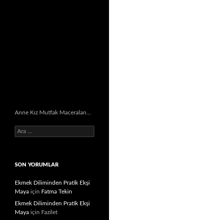
Anne Kız Mutfak Maceraları…
Arama:
SON YORUMLAR
Ekmek Diliminden Pratik Ekşi
Maya
için
Fatma Tekin
Ekmek Diliminden Pratik Ekşi
Maya
için
Fazilet