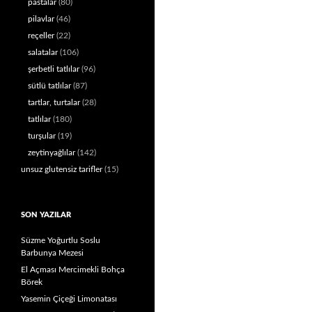
pastalar
(80)
pilavlar
(46)
reçeller
(22)
salatalar
(106)
şerbetli tatlılar
(96)
sütlü tatlılar
(87)
tartlar, turtalar
(28)
tatlılar
(180)
turşular
(19)
zeytinyağlılar
(142)
unsuz glutensiz tarifler
(15)
SON YAZILAR
Süzme Yoğurtlu Soslu
Barbunya Mezesi
El Açması Mercimekli Bohça
Börek
Yasemin Çiçeği Limonatası