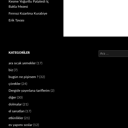
Kesme Yoğurtlu Patatesli İç
Bakla Mezesi
Fırınsız Kızartma Kurabiye
Erik Tavası
Arama:
KATEGORILER
ara sıcak yemekler
(17)
biz
(7)
bugün ne pişirsem ?
(32)
çörekler
(24)
Dergide yayınlana tariflerim
(2)
diğer
(30)
dolmalar
(21)
el sanatları
(17)
etkinlikler
(21)
ev yapımı soslar
(12)