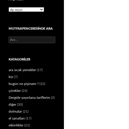
Arşivler
MUTFAKPENCERESINDE ARA
Arama:
KATAGORILER
ara sıcak yemekler
(17)
biz
(7)
bugün ne pişirsem ?
(32)
çörekler
(24)
Dergide yayınlana tariflerim
(2)
diğer
(30)
dolmalar
(21)
el sanatları
(17)
etkinlikler
(21)