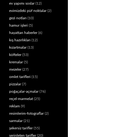
ev yapımı soslar
(12)
evimizdeki püf noktalar
(2)
gezi notları
(10)
hamur işleri
(5)
hayattan haberler
(6)
kış hazırlıkları
(12)
kızartmalar
(13)
köfteler
(53)
kremalar
(5)
mezeler
(27)
omlet tarifleri
(15)
pizzalar
(7)
poğaçalar-açmalar
(76)
reçel-marmelat
(25)
reklam
(9)
resimlerim-fotograflar
(2)
sarmalar
(21)
şekersiz tarifler
(55)
serinleten tarifler
(20)