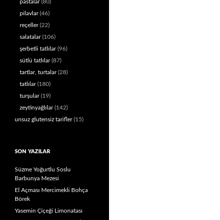
pastalar
(80)
pilavlar
(46)
reçeller
(22)
salatalar
(106)
şerbetli tatlılar
(96)
sütlü tatlılar
(87)
tartlar, turtalar
(28)
tatlılar
(180)
turşular
(19)
zeytinyağlılar
(142)
unsuz glutensiz tarifler
(15)
SON YAZILAR
Süzme Yoğurtlu Soslu
Barbunya Mezesi
El Açması Mercimekli Bohça
Börek
Yasemin Çiçeği Limonatası