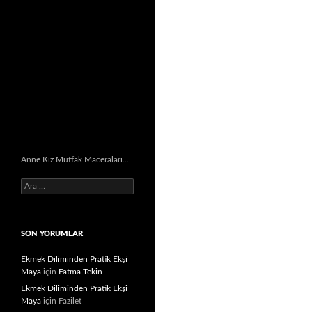
Anne Kız Mutfak Maceraları…
Arama:
SON YORUMLAR
Ekmek Diliminden Pratik Ekşi
Maya
için
Fatma Tekin
Ekmek Diliminden Pratik Ekşi
Maya
için
Fazilet