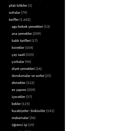
şifalı bitkiler
(1)
sofralar
(79)
tarifler
(1.642)
agu:bebek yemekleri
(13)
ana yemekler
(209)
balık tarifleri
(17)
börekler
(104)
çay saati
(335)
çorbalar
(96)
diyet yemekleri
(26)
dondumalar ve sorbe
(25)
ekmekler
(122)
ev yapımı
(209)
içecekler
(57)
kekler
(125)
kurabiyeler- bisküviler
(141)
makarnalar
(36)
öğrenci işi
(19)