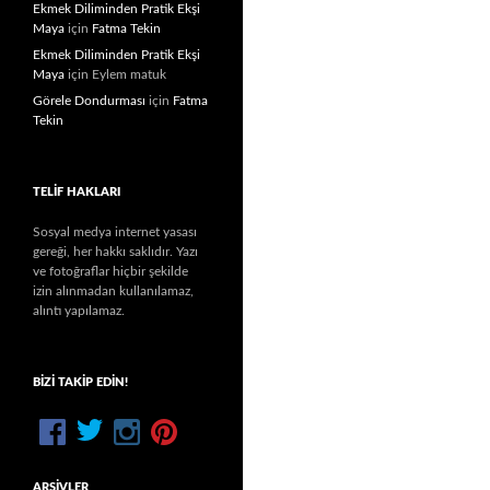
Ekmek Diliminden Pratik Ekşi
Maya
için
Fatma Tekin
Ekmek Diliminden Pratik Ekşi
Maya
için
Eylem matuk
Görele Dondurması
için
Fatma
Tekin
TELIF HAKLARI
Sosyal medya internet yasası
gereği, her hakkı saklıdır. Yazı
ve fotoğraflar hiçbir şekilde
izin alınmadan kullanılamaz,
alıntı yapılamaz.
BIZI TAKIP EDIN!
ARŞIVLER