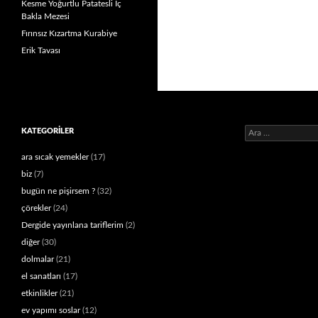
Kesme Yoğurtlu Patatesli İç
Bakla Mezesi
Fırınsız Kızartma Kurabiye
Erik Tavası
Arama:
KATEGORILER
ara sıcak yemekler
(17)
biz
(7)
bugün ne pişirsem ?
(32)
çörekler
(24)
Dergide yayınlana tariflerim
(2)
diğer
(30)
dolmalar
(21)
el sanatları
(17)
etkinlikler
(21)
ev yapımı soslar
(12)