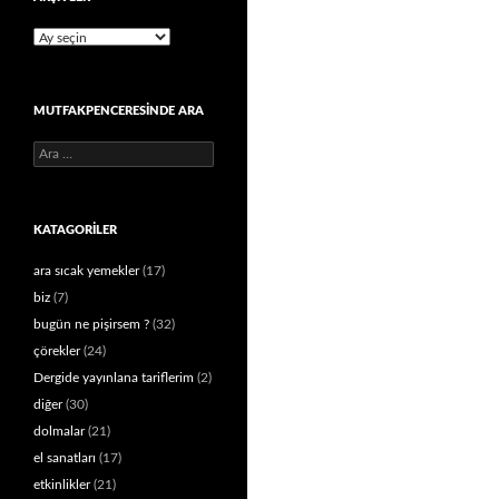
Arşivler
MUTFAKPENCERESINDE ARA
Arama:
KATAGORILER
ara sıcak yemekler
(17)
biz
(7)
bugün ne pişirsem ?
(32)
çörekler
(24)
Dergide yayınlana tariflerim
(2)
diğer
(30)
dolmalar
(21)
el sanatları
(17)
etkinlikler
(21)