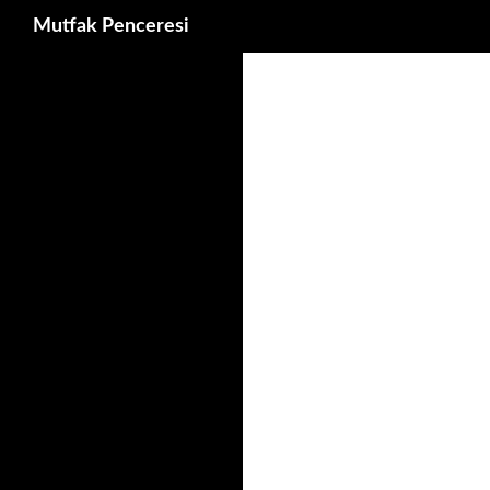
Ara
Mutfak Penceresi
İçeriğe
atla