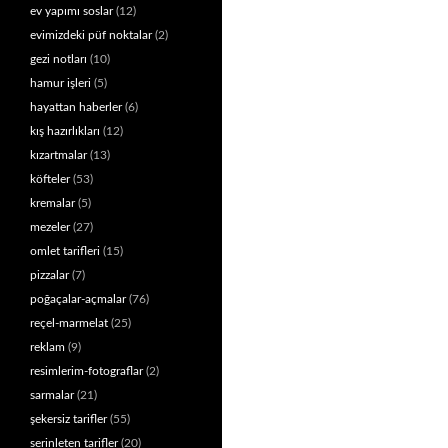
ev yapımı soslar
(12)
evimizdeki püf noktalar
(2)
gezi notları
(10)
hamur işleri
(5)
hayattan haberler
(6)
kış hazırlıkları
(12)
kızartmalar
(13)
köfteler
(53)
kremalar
(5)
mezeler
(27)
omlet tarifleri
(15)
pizzalar
(7)
poğaçalar-açmalar
(76)
reçel-marmelat
(25)
reklam
(9)
resimlerim-fotograflar
(2)
sarmalar
(21)
şekersiz tarifler
(55)
serinleten tarifler
(20)