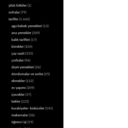
şifalı bitkiler
(1)
sofralar
(79)
tarifler
(1.642)
agu:bebek yemekleri
(13)
ana yemekler
(209)
balık tarifleri
(17)
börekler
(104)
çay saati
(335)
çorbalar
(96)
diyet yemekleri
(26)
dondumalar ve sorbe
(25)
ekmekler
(122)
ev yapımı
(209)
içecekler
(57)
kekler
(125)
kurabiyeler- bisküviler
(141)
makarnalar
(36)
öğrenci işi
(19)