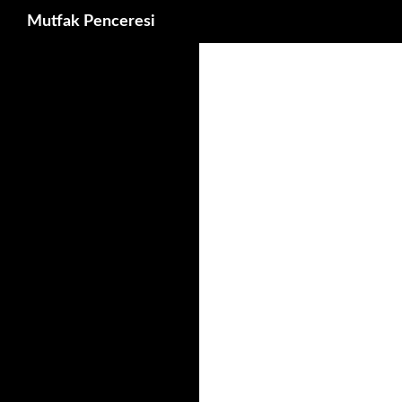
Ara
Mutfak Penceresi
İçeriğe
atla