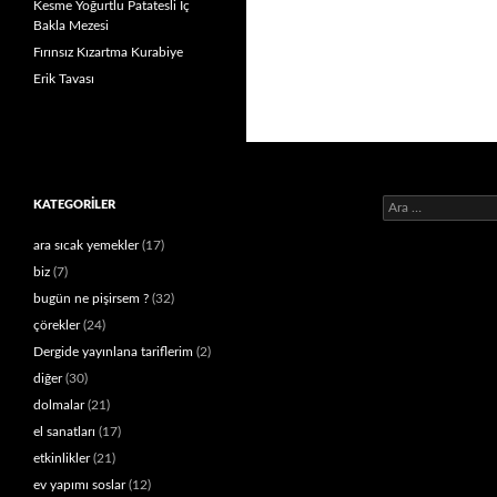
Kesme Yoğurtlu Patatesli İç
Bakla Mezesi
Fırınsız Kızartma Kurabiye
Erik Tavası
Arama:
KATEGORILER
ara sıcak yemekler
(17)
biz
(7)
bugün ne pişirsem ?
(32)
çörekler
(24)
Dergide yayınlana tariflerim
(2)
diğer
(30)
dolmalar
(21)
el sanatları
(17)
etkinlikler
(21)
ev yapımı soslar
(12)