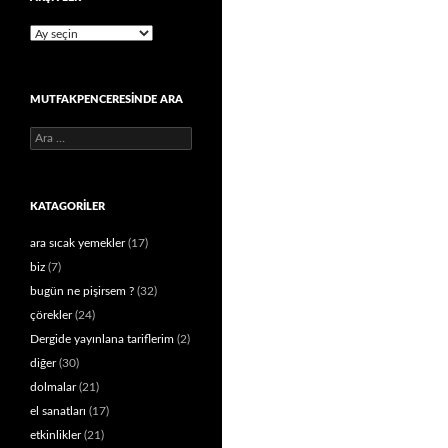
Arşivler
MUTFAKPENCERESINDE ARA
Arama:
KATAGORILER
ara sıcak yemekler
(17)
biz
(7)
bugün ne pişirsem ?
(32)
çörekler
(24)
Dergide yayınlana tariflerim
(2)
diğer
(30)
dolmalar
(21)
el sanatları
(17)
etkinlikler
(21)