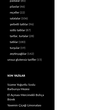
pastalar
(80)
pilavlar
(46)
reçeller
(22)
salatalar
(106)
şerbetli tatlılar
(96)
sütlü tatlılar
(87)
tartlar, turtalar
(28)
tatlılar
(180)
turşular
(19)
zeytinyağlılar
(142)
unsuz glutensiz tarifler
(15)
SON YAZILAR
Süzme Yoğurtlu Soslu
Barbunya Mezesi
El Açması Mercimekli Bohça
Börek
Yasemin Çiçeği Limonatası