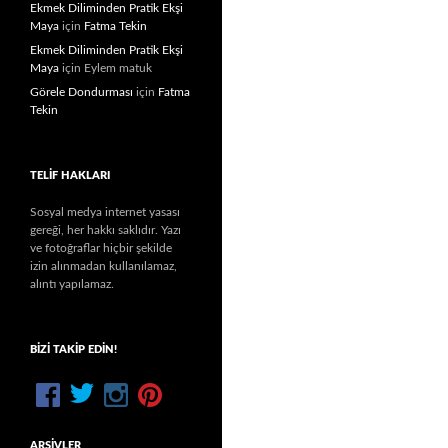
Ekmek Diliminden Pratik Ekşi
Maya
için
Fatma Tekin
Ekmek Diliminden Pratik Ekşi
Maya
için
Eylem matuk
Görele Dondurması
için
Fatma
Tekin
TELIF HAKLARI
Sosyal medya internet yasası
gereği, her hakkı saklıdır. Yazı
ve fotoğraflar hiçbir şekilde
izin alınmadan kullanılamaz,
alıntı yapılamaz.
BIZI TAKIP EDIN!
ARŞIVLER