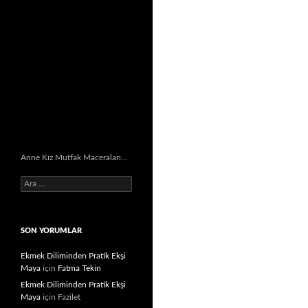
Anne Kız Mutfak Maceraları…
Arama:
SON YORUMLAR
Ekmek Diliminden Pratik Ekşi
Maya
için
Fatma Tekin
Ekmek Diliminden Pratik Ekşi
Maya
için
Fazilet