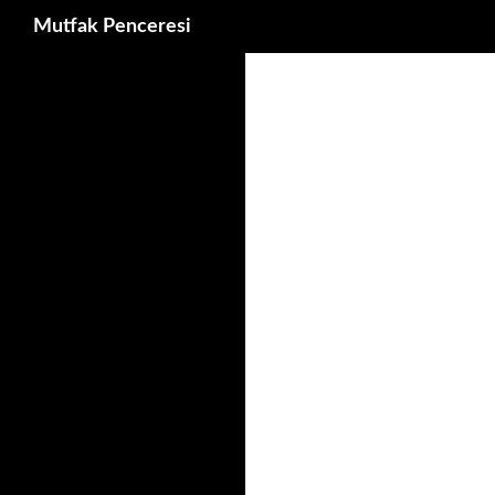
Ara
Mutfak Penceresi
İçeriğe
atla