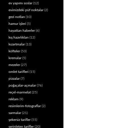
ev yapımı soslar
(12)
evimizdeki püf noktalar
(2)
gezi notları
(10)
hamur işleri
(5)
hayattan haberler
(6)
kış hazırlıkları
(12)
kızartmalar
(13)
köfteler
(53)
kremalar
(5)
mezeler
(27)
omlet tarifleri
(15)
pizzalar
(7)
poğaçalar-açmalar
(76)
reçel-marmelat
(25)
reklam
(9)
resimlerim-fotograflar
(2)
sarmalar
(21)
şekersiz tarifler
(55)
serinleten tarifler
(20)