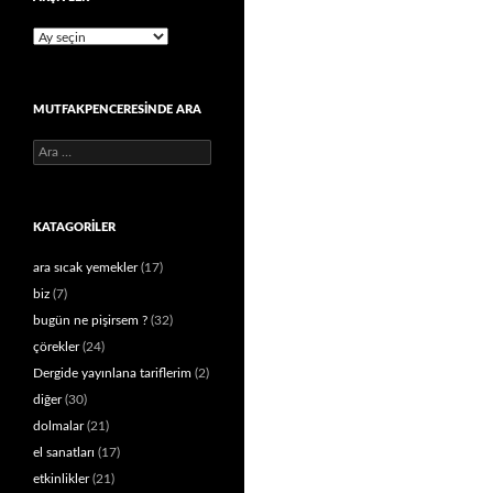
Arşivler
MUTFAKPENCERESINDE ARA
Arama:
KATAGORILER
ara sıcak yemekler
(17)
biz
(7)
bugün ne pişirsem ?
(32)
çörekler
(24)
Dergide yayınlana tariflerim
(2)
diğer
(30)
dolmalar
(21)
el sanatları
(17)
etkinlikler
(21)