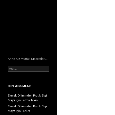
Anne Kız Mutfak Maceraları…
Arama:
SON YORUMLAR
Ekmek Diliminden Pratik Ekşi
Maya
için
Fatma Tekin
Ekmek Diliminden Pratik Ekşi
Maya
için
Fazilet