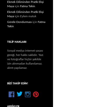
Ekmek Diliminden Pratik Ekşi
Maya
için
Fatma Tekin
Ekmek Diliminden Pratik Ekşi
Maya
için
Eylem matuk
Görele Dondurması
için
Fatma
Tekin
TELIF HAKLARI
Sosyal medya internet yasası
gereği, her hakkı saklıdır. Yazı
ve fotoğraflar hiçbir şekilde
izin alınmadan kullanılamaz,
alıntı yapılamaz.
BIZI TAKIP EDIN!
ARŞIVLER