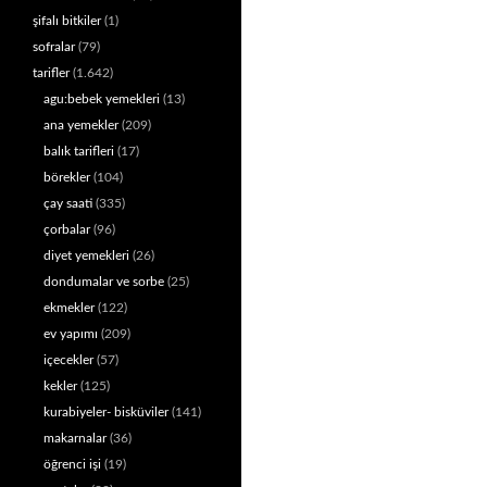
şifalı bitkiler
(1)
sofralar
(79)
tarifler
(1.642)
agu:bebek yemekleri
(13)
ana yemekler
(209)
balık tarifleri
(17)
börekler
(104)
çay saati
(335)
çorbalar
(96)
diyet yemekleri
(26)
dondumalar ve sorbe
(25)
ekmekler
(122)
ev yapımı
(209)
içecekler
(57)
kekler
(125)
kurabiyeler- bisküviler
(141)
makarnalar
(36)
öğrenci işi
(19)