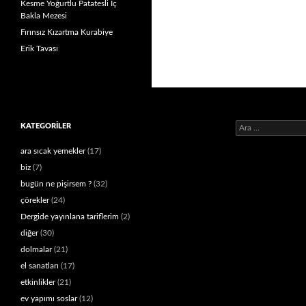
Kesme Yoğurtlu Patatesli İç
Bakla Mezesi
Fırınsız Kızartma Kurabiye
Erik Tavası
Arama:
KATEGORILER
ara sıcak yemekler
(17)
biz
(7)
bugün ne pişirsem ?
(32)
çörekler
(24)
Dergide yayınlana tariflerim
(2)
diğer
(30)
dolmalar
(21)
el sanatları
(17)
etkinlikler
(21)
ev yapımı soslar
(12)