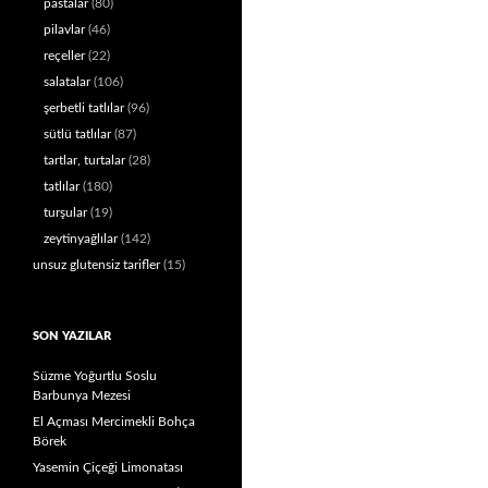
pastalar
(80)
pilavlar
(46)
reçeller
(22)
salatalar
(106)
şerbetli tatlılar
(96)
sütlü tatlılar
(87)
tartlar, turtalar
(28)
tatlılar
(180)
turşular
(19)
zeytinyağlılar
(142)
unsuz glutensiz tarifler
(15)
SON YAZILAR
Süzme Yoğurtlu Soslu
Barbunya Mezesi
El Açması Mercimekli Bohça
Börek
Yasemin Çiçeği Limonatası