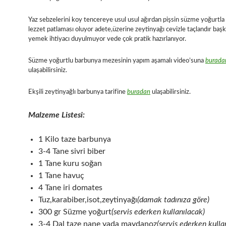
Yaz sebzelerini koy tencereye usul usul ağırdan pişsin süzme yoğurtla 
lezzet patlaması oluyor adete,üzerine zeytinyağı cevizle taçlandır başk
yemek ihtiyacı duyulmuyor vede çok pratik hazırlanıyor.
Süzme yoğurtlu barbunya mezesinin yapım aşamalı video’suna
burada
ulaşabilirsiniz.
Ekşili zeytinyağlı barbunya tarifine
buradan
ulaşabilirsiniz.
Malzeme Listesi:
1 Kilo taze barbunya
3-4 Tane sivri biber
1 Tane kuru soğan
1 Tane havuç
4 Tane iri domates
Tuz,karabiber,isot,zeytinyağı
(damak tadınıza göre)
300 gr Süzme yoğurt
(servis ederken kullanılacak)
3-4 Dal taze nane yada maydanoz
(servis ederken kull