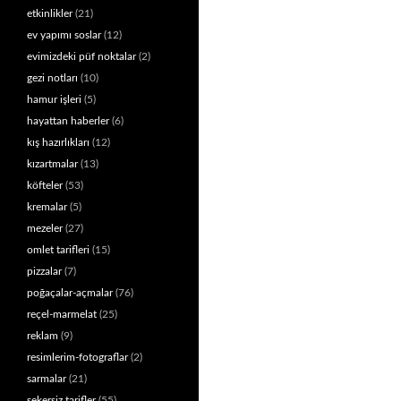
etkinlikler
(21)
ev yapımı soslar
(12)
evimizdeki püf noktalar
(2)
gezi notları
(10)
hamur işleri
(5)
hayattan haberler
(6)
kış hazırlıkları
(12)
kızartmalar
(13)
köfteler
(53)
kremalar
(5)
mezeler
(27)
omlet tarifleri
(15)
pizzalar
(7)
poğaçalar-açmalar
(76)
reçel-marmelat
(25)
reklam
(9)
resimlerim-fotograflar
(2)
sarmalar
(21)
şekersiz tarifler
(55)