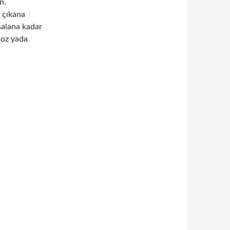
n.
ı çıkana
salana kadar
noz yada