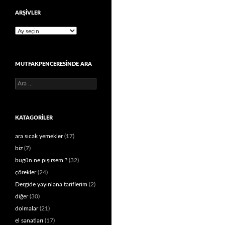
ARŞIVLER
Arşivler
MUTFAKPENCERESINDE ARA
Arama:
KATAGORILER
ara sıcak yemekler
(17)
biz
(7)
bugün ne pişirsem ?
(32)
çörekler
(24)
Dergide yayınlana tariflerim
(2)
diğer
(30)
dolmalar
(21)
el sanatları
(17)