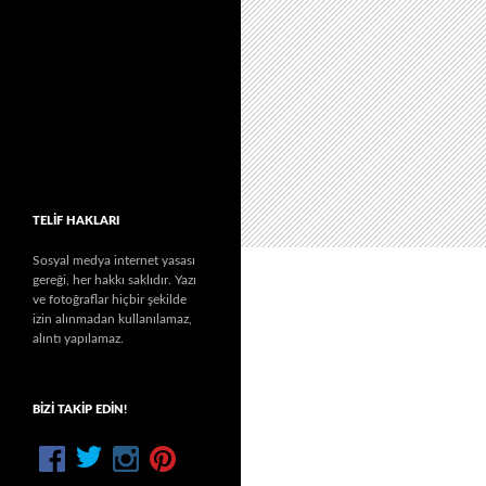
TELIF HAKLARI
Sosyal medya internet yasası
gereği, her hakkı saklıdır. Yazı
ve fotoğraflar hiçbir şekilde
izin alınmadan kullanılamaz,
alıntı yapılamaz.
BIZI TAKIP EDIN!