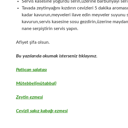
Servis kasesine yoğurdu serin,üzerine barbunyayı seri
Tavada zeytinyağını kızdırın cevizleri 5 dakika aromas
kadar kavurun,meyveleri ilave edin meyveler suyunu 
kavurun,servis kasesine sosu gezdirin,üzerine mayda
nane serpiştirin servis yapın.
Afiyet şifa olsun.
Bu yazılarıda okumak isterseniz tıklayınız.
Patlıcan salatası
Mütebbel(mütabbal)
Zeytin ezmesi
Cevizli sakız kabağı ezmesi