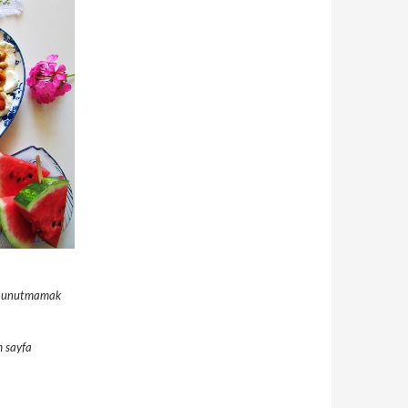
ını unutmamak
m sayfa