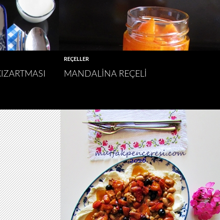
REÇELLER
KIZARTMASI
MANDALINA REÇELI