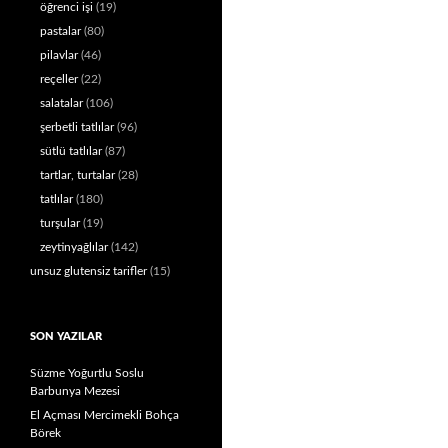
öğrenci işi
(19)
pastalar
(80)
pilavlar
(46)
reçeller
(22)
salatalar
(106)
şerbetli tatlılar
(96)
sütlü tatlılar
(87)
tartlar, turtalar
(28)
tatlılar
(180)
turşular
(19)
zeytinyağlılar
(142)
unsuz glutensiz tarifler
(15)
SON YAZILAR
Süzme Yoğurtlu Soslu
Barbunya Mezesi
El Açması Mercimekli Bohça
Börek