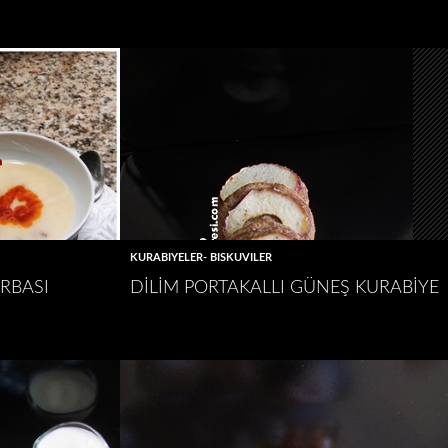
KURABIYELER- BISKÜVILER
ORBASI
DILIM PORTAKALLI GÜNEŞ KURABIYE