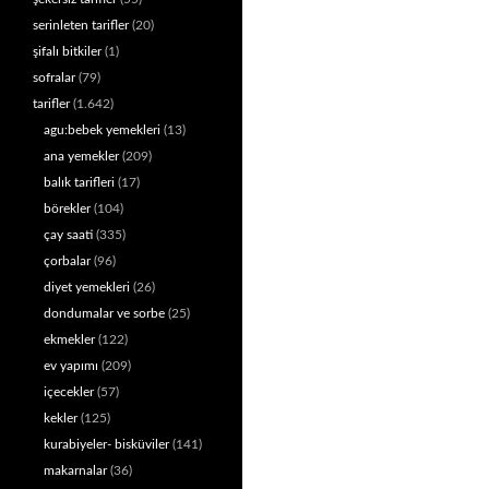
serinleten tarifler
(20)
şifalı bitkiler
(1)
sofralar
(79)
tarifler
(1.642)
agu:bebek yemekleri
(13)
ana yemekler
(209)
balık tarifleri
(17)
börekler
(104)
çay saati
(335)
çorbalar
(96)
diyet yemekleri
(26)
dondumalar ve sorbe
(25)
ekmekler
(122)
ev yapımı
(209)
içecekler
(57)
kekler
(125)
kurabiyeler- bisküviler
(141)
makarnalar
(36)