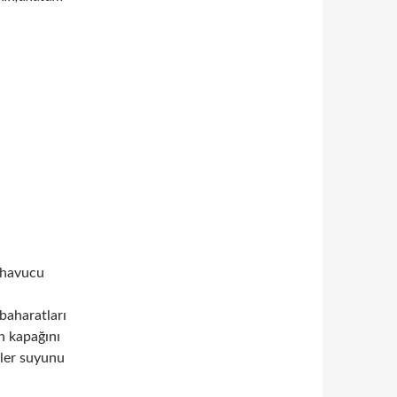
,havucu
baharatları
n kapağını
eler suyunu