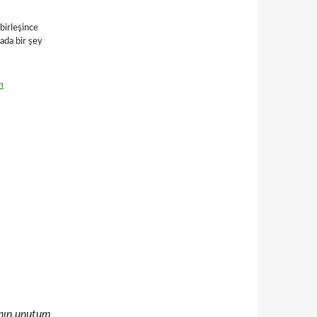
birleşince
ada bir şey
n
anın,unutum