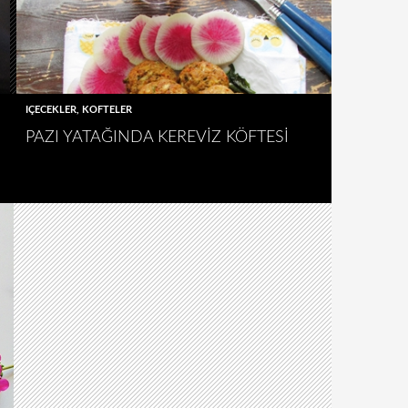
IÇECEKLER
,
KÖFTELER
PAZI YATAĞINDA KEREVIZ KÖFTESI