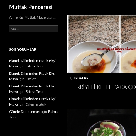
Ara
Mutfak Penceresi
İçeriğe
Anne Kız Mutfak Maceraları…
atla
Arama:
SON YORUMLAR
Ekmek Diliminden Pratik Ekşi
Maya
için
Fatma Tekin
Ekmek Diliminden Pratik Ekşi
ÇORBALAR
Maya
için
Fazilet
Ekmek Diliminden Pratik Ekşi
TERBIYELI KELLE PAÇA Ç
Maya
için
Fatma Tekin
Ekmek Diliminden Pratik Ekşi
Maya
için
Eylem matuk
Görele Dondurması
için
Fatma
Tekin