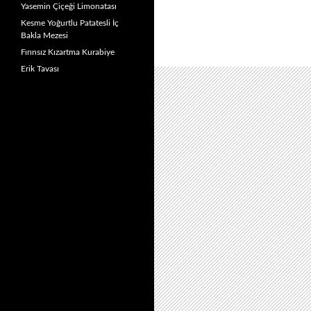
Yasemin Çiçeği Limonatası
Kesme Yoğurtlu Patatesli İç
Bakla Mezesi
Fırınsız Kızartma Kurabiye
Erik Tavası