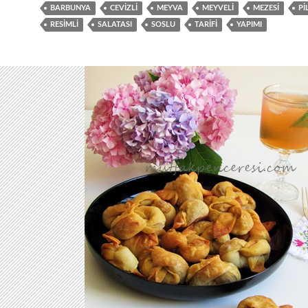
BARBUNYA
CEVIZLI
MEYVA
MEYVELI
MEZESI
PI
RESIMLI
SALATASI
SOSLU
TARIFI
YAPIMI